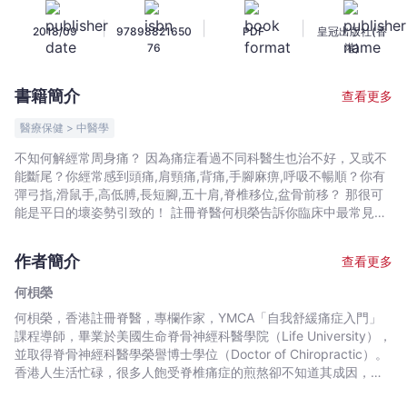
醫
|
|
|
2018/09
97898821650
PDF
皇冠出版社(香
話
76
港)
你
知
書籍簡介
查看更多
30
個
醫療保健 > 中醫學
最
不知何解經常周身痛？ 因為痛症看過不同科醫生也治不好，又或不
易
能斷尾？你經常感到頭痛,肩頸痛,背痛,手腳麻痹,呼吸不暢順？你有
被
彈弓指,滑鼠手,高低膊,長短腳,五十肩,脊椎移位,盆骨前移？ 那很可
忽
能是平日的壞姿勢引致的！ 註冊脊醫何梖榮告訴你臨床中最常見，
又經常被大家忽略的壞姿勢， 就是損害你的肌肉和脊椎，造成腰痠
略
背痛的元兇。 只要改掉那些壞姿勢，再每日抽幾分鐘做些簡單的伸
的
作者簡介
查看更多
展運動，就能有效舒緩一身痛楚，保護好頸椎與腰背，踢走痛症！
痛
何梖榮
症
何梖榮，香港註冊脊醫，專欄作家，YMCA「自我舒緩痛症入門」
元
課程導師，畢業於美國生命脊骨神經科醫學院（Life University），
兇
並取得脊骨神經科醫學榮譽博士學位（Doctor of Chiropractic）。
-
香港人生活忙碌，很多人飽受脊椎痛症的煎熬卻不知道其成因，無
何
可奈何地與痛一起生活。何脊醫希望透過分享脊椎健康知識，令大