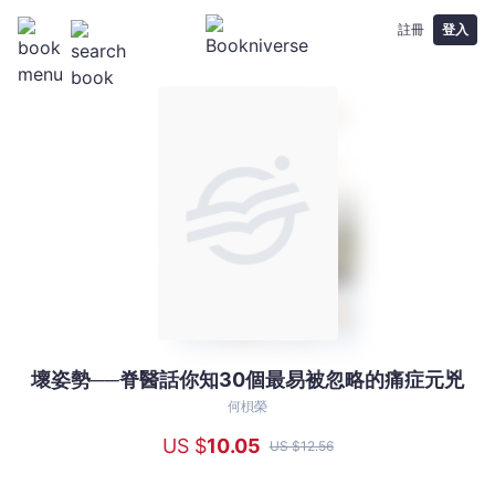
註冊
登入
壞姿勢──脊醫話你知30個最易被忽略的痛症元兇
壞
姿
何梖榮
勢
US $
10
.05
US $
12
.56
──
脊