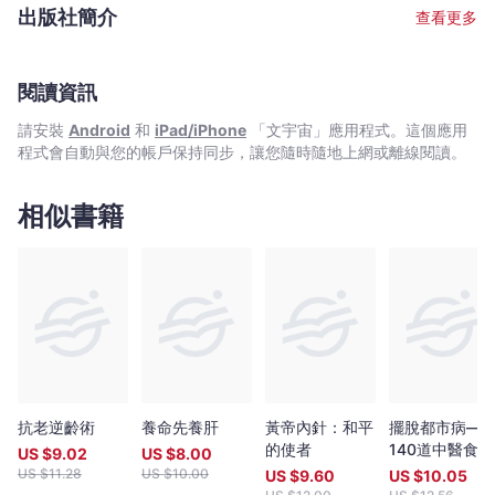
梖
眾更了解常見的脊椎問題和成因，防患於未然。
出版社簡介
查看更多
榮
-
文
閱讀資訊
宇
請安裝
Android
和
iPad/iPhone
「文宇宙」應用程式。這個應用
宙
程式會自動與您的帳戶保持同步，讓您隨時隨地上網或離線閱讀。
｜
Bookniverse
相似書籍
抗老逆齡術
養命先養肝
黃帝內針：和平
擺脫都市病—
的使者
140道中醫食療
US $
9.02
US $
8.00
防治都市人常
US $
11.28
US $
10.00
US $
9.60
US $
10.05
病