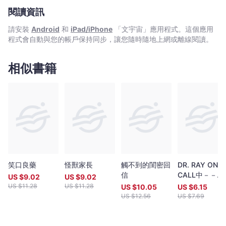
閱讀資訊
請安裝
Android
和
iPad/iPhone
「文宇宙」應用程式。這個應用
程式會自動與您的帳戶保持同步，讓您隨時隨地上網或離線閱讀。
相似書籍
笑口良藥
怪獸家長
觸不到的閨密回
DR. RAY ON
信
CALL中－－急
US $
9.02
US $
9.02
症室的迎送生
US $
11.28
US $
11.28
US $
10.05
US $
6.15
US $
12.56
US $
7.69