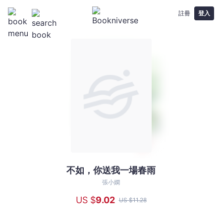
註冊
登入
不如，你送我一場春雨
不
如，
張小嫻
你
US $
9
.02
US $
11
.28
送
我