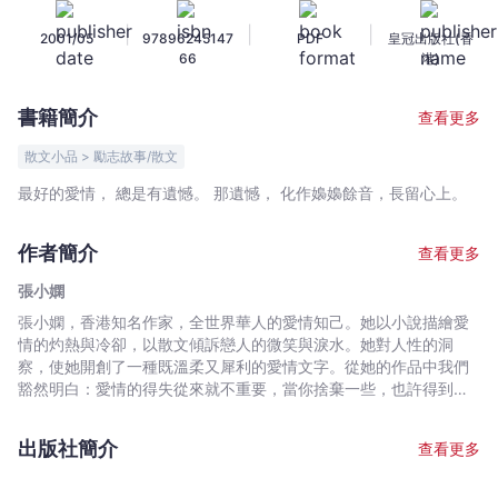
一
|
|
|
2001/05
97896245147
PDF
皇冠出版社(香
場
66
港)
春
雨
書籍簡介
查看更多
-
張
散文小品 > 勵志故事/散文
小
最好的愛情， 總是有遺憾。 那遺憾， 化作嬝嬝餘音，長留心上。
嫻
-
作者簡介
查看更多
文
宇
張小嫻
宙
張小嫻，香港知名作家，全世界華人的愛情知己。她以小說描繪愛
｜
情的灼熱與冷卻，以散文傾訴戀人的微笑與淚水。她對人性的洞
Bookniverse
察，使她開創了一種既溫柔又犀利的愛情文字。從她的作品中我們
豁然明白：愛情的得失從來就不重要，當你捨棄一些，也許得到更
多，只要曾深深愛過，你的人生將愈加完整。
出版社簡介
查看更多