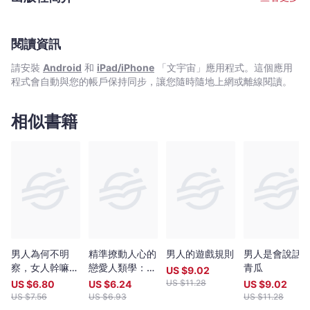
閱讀資訊
請安裝
Android
和
iPad/iPhone
「文宇宙」應用程式。這個應用
程式會自動與您的帳戶保持同步，讓您隨時隨地上網或離線閱讀。
相似書籍
男人為何不明
精準撩動人心的
男人的遊戲規則
男人是會說話
察，女人幹嘛不
戀愛人類學：
青瓜
US $
9.02
明說： 37條同
先觀察，後剖
US $
11.28
US $
6.80
US $
6.24
US $
9.02
理溝通潛規則，
析，多練習，
US $
7.56
US $
6.93
US $
11.28
教你怎麼說都貼
79個經典情境