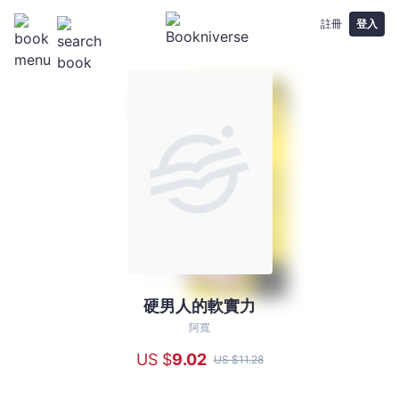
註冊
登入
硬男人的軟實力
硬
男
阿寬
人
US $
9
.02
US $
11
.28
的
軟