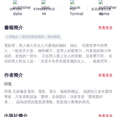
實
|
|
|
2011/05
97898821622
PDF
皇冠出版社(香
力
66
港)
-
阿
書籍簡介
查看更多
寬
-
心理勵志 > 兩性與家庭關係 > 兩性關係
文
電影裡，男人會介意女人只愛他的錢財、地位。 現實世界中的男
宇
人，一點也不介意。 錢和權力，是男人的硬實力，代表他的能力和
宙
成就，是他的一部分。 正如男人愛上女人的美貌，沒甚麼不對。 自
｜
信的男人對女人說：「你是今生所見最美麗的女人。」 她會照單全
收，深信不疑。 這，就是男人的軟實力。
Bookniverse
作者簡介
查看更多
阿寬
阿寬 足跡遍及電視、電影、電台、報紙和雜誌。 強調自己並非愛情
專家，只是喜歡談論「愛情」這個題目，頂多算是「愛情愛好
者」。 認為談情說愛是講禮貌，那是個人教養的表現。
出版社簡介
查看更多