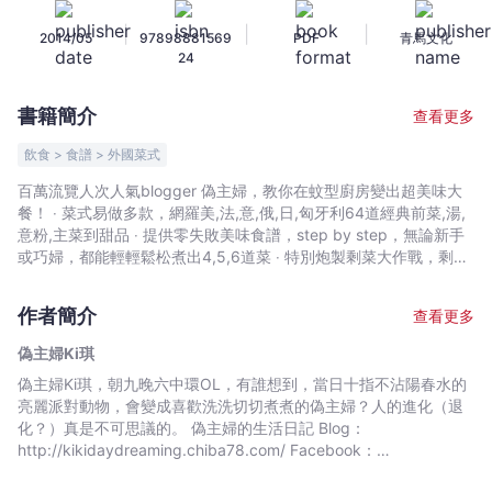
餐
|
|
|
2014/05
97898881569
PDF
青馬文化
-
24
偽
主
書籍簡介
查看更多
婦
Ki
飲食 > 食譜 > 外國菜式
琪
百萬流覽人次人氣blogger 偽主婦，教你在蚊型廚房變出超美味大
-
餐！ ‧ 菜式易做多款，網羅美,法,意,俄,日,匈牙利64道經典前菜,湯,
文
意粉,主菜到甜品 ‧ 提供零失敗美味食譜，step by step，無論新手
宇
或巧婦，都能輕輕鬆松煮出4,5,6道菜 ‧ 特別炮製剩菜大作戰，剩食
都可再變身下一頓美食盛食，滋味double up！ ‧專為蝸居小廚房打
宙
造宇宙大爆炸專輯，分享如何善用小廚房的每一吋空間。敗物無
｜
作者簡介
查看更多
罪，只要收納得井井有理，長敗長有！
Bookniverse
偽主婦Ki琪
偽主婦Ki琪，朝九晚六中環OL，有誰想到，當日十指不沾陽春水的
亮麗派對動物，會變成喜歡洗洗切切煮煮的偽主婦？人的進化（退
化？）真是不可思議的。 偽主婦的生活日記 Blog：
http://kikidaydreaming.chiba78.com/ Facebook：
https://www.facebook.com/kikidaydreaming