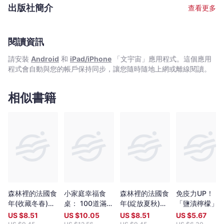
出版社簡介
查看更多
閱讀資訊
請安裝
Android
和
iPad/iPhone
「文宇宙」應用程式。這個應用
程式會自動與您的帳戶保持同步，讓您隨時隨地上網或離線閱讀。
相似書籍
森林裡的法國食
小家庭幸福食
森林裡的法國食
免疫力UP！
年(收藏冬春)：
桌： 100道滿足
年(綻放夏秋)：
「鹽漬檸檬」
十年飲食全記
家人胃口的百變
十年飲食全記
能調味料活用
US $
8.51
US $
10.05
US $
8.51
US $
5.67
錄，跟著當地人
料理
錄，跟著當地人
譜強勢回歸：