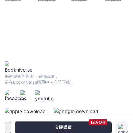
US $
9.45
US $
12.56
US $
9.45
US $
6.30
下廚吃飯，以家
下廚吃飯，以家
速新陳代謝╳
常料理詮釋季節
常料理詮釋季節
制血糖上升╳
更迭以及法式鄉
更迭以及法式鄉
毒美肌等15大
村生活
村生活
效80道好菜打
造不易生病的
質(暢銷新版)
探索優秀的圖書，盡情閱讀，
盡在Bookniverse應用中 - 立即下載！
19% OFF
立即購買