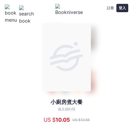
註冊
登入
小廚房煮大餐
小
廚
偽主婦Ki琪
房
US $
10
.05
US $
12
.56
煮
大