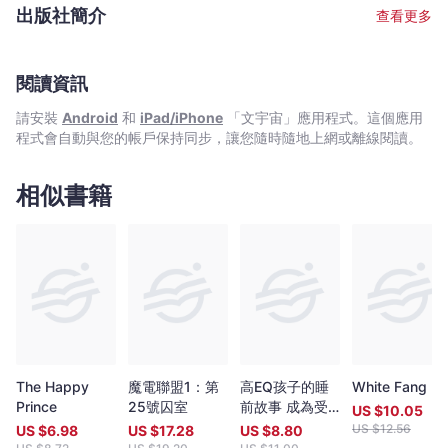
故事集》等。
出版社簡介
查看更多
閱讀資訊
請安裝
Android
和
iPad/iPhone
「文宇宙」應用程式。這個應用
程式會自動與您的帳戶保持同步，讓您隨時隨地上網或離線閱讀。
相似書籍
The Happy
魔電聯盟1：第
高EQ孩子的睡
White Fang
Prince
25號囚室
前故事 成為受
US $
10.05
歡迎同伴的秘密
US $
12.56
US $
6.98
US $
17.28
US $
8.80