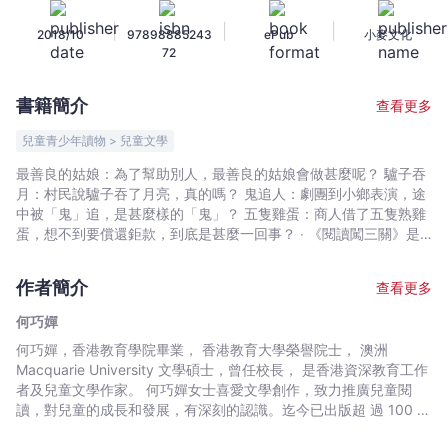
最
|
|
|
2018/10
97898885243
ePub
小麥文化
善
72
良
的
書籍簡介
查看更多
姑
娘
兒童青少年讀物 > 兒童文學
-
最善良的姑娘：為了幫助別人，最善良的姑娘會做甚麼呢？ 驢子吞
何
月：村民說驢子吞了月亮，真的嗎？ 鬼追人：劇團到小鄉表演，途
巧
中被「鬼」追，是甚麼樣的「鬼」？ 五隻雞蛋：商人借了五隻熟雞
嬋
蛋，想不到要償還鉅款，到底是甚麼一回事？ ‧ 《閱讀闖三關》是
一套針對初小至高小生精心打造的橋樑書 ‧ 《閱讀闖三關》兒童文
-
學叢書系列以紅、黃、綠三種顏色劃分三個不同層次，這三個層次
文
作者簡介
查看更多
基本上是根據初小(小一及小二)、中小(小三及小四)、高小(小五及
宇
小六)的兒童的語文閱讀和理解能力而編定。 ‧ 兒童可隨自己的年級
何巧嬋
宙
而循序漸進地選讀書籍，亦可越級挑戰，無需拘泥於年級的限制。 ‧
何巧嬋，香港教育學院畢業， 香港教育大學榮譽院士， 澳洲
｜
每冊由3-4個故事組成，有趣生動。
Macquarie University 文學碩士，曾任校長， 是香港資深教育工作
Bookniverse
者及兒童文學作家。 何巧嬋女士喜愛文學創作，致力推廣兒童閱
讀，對兒童的成長和發展，有深刻的認識。迄今已出版超 過 100 本
兒童文學作品如 《養一個小颱風》、《貓貓和我捉迷藏》、《童詩