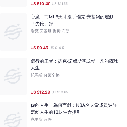
US $
10.40
US $
11.55
心魔：前MLB天才投手瑞克‧安基爾的運動
「失憶」錄
瑞克‧安基爾,提姆‧布朗
US $
9.45
US $
10.5
獨行的王者：德克‧諾威斯基成就非凡的籃球
人生
托馬斯‧普萊辛格
US $
12.29
US $
13.65
你的人生，為何而戰：NBA名人堂成員波許
寫給人生的12封生命指引
克里斯‧波許