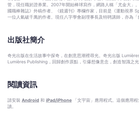
日職棒生涯歷程與紀錄獎項。 ◆以大谷翔平的成長金句語錄貫串全
管，現任職於證券業。2007年開始棒球寫作，網路人稱「尤金大」。
事年表‧紀錄獎項‧美日職棒生涯數據一覽，包括2021年「二刀流」球季的全壘
國職棒雜誌》外稿作者、《鏡週刊》專欄作家，目前是《運動視界 Spor
不到的事。」 「如果你覺得自己做不到，就不會有起點。」 「當你
一位人氣破千萬的作者。現任八字學會副理事長及特聘講師，亦為「斜
驗，就不會有成功的喜悅。」 「棒球就是這樣一個你只要付諸努力就會得到回報的運
《天才的人間力，鈴木一朗：51則超越野球的人生智慧》。 ・臉書粉絲團：「運動狂人 Sports Maniαc」 ・臉書社團：
盟當高中棒球在打！」 「拜託，我希望他能再活躍十年，我想讓我的
「邁阿密馬林魚台灣應援團」
最佳球季。」 這3則分別來自台灣、日本、美國的網友留言，成為大
我們何其有幸，能見證這個超越「棒球之神」貝比‧魯斯的歷史時刻。
出版社簡介
大聯盟展現百年難得一見的投打二刀流身手，打擊上締造46轟、100分
次三振……被評選為「全球運動史上最偉大的賽季」，也一舉斬獲大
奇光出版在生活故事中探奇，在創意思潮裡尋光。奇光出版 Lumières 
主席歷史成就獎等至高榮譽。 本書翔實記錄大谷翔平家庭教育、棒球
Lumières Publishing，回歸創作原點，引爆想像意念，創造智識之
200則經典語錄，期待能讓讀者在閱覽其人生傳記的同時，也能從
感力。書中特別收錄大谷翔平大事年表‧紀錄獎項‧美日職棒生涯數據一
書完整呈現大谷翔平的野球人生、目標設定與自我管理心法： ‧日美
格、激發潛能的四名棒球教練 ‧麥可喬丹、王貞治、長嶋茂雄、鈴木
閱讀資訊
兵、大谷義經……翔平名字的由來？ ‧家庭教育如何形塑大谷翔平的
改練左打的原因 ‧大谷翔平的父親為什麼認為「兒子改練左打」是他的
育翔平的「野球三原則」 ‧小學打保齡球，為什麼不將手指插入球孔持
請安裝
Android
和
iPad/iPhone
「文宇宙」應用程式。這個應用程
三年級擔任棒球隊隊長「欺上瞞下」的糗事 ‧高中一天吃10碗飯的真相
讀。
也能進奧運」一說的由來 ‧17歲「人生目標表」精準預言10年後的這
場意外的受傷？ ‧花卷東高校佐佐木洋監督的「盆栽理論」 ‧高中時
平加盟的一張神祕風景圖 ‧投打「二刀流」名詞源自栗山英樹監督的一
被稱為「達爾部屋」、「出世部屋」？ ‧栗山英樹監督的「鬥士大學」四
與長嶋茂雄共通的「鈍感力」 ‧選擇加盟洛杉磯天使隊的理由 ‧在天使