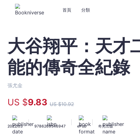
首頁
分類
大谷翔平：天才
大
谷
翔
能的傳奇全紀錄
平：
天
才
二
張尤金
刀
流
US $
9
.83
US $
10
.92
挑
戰
不
|
|
|
2022/03
9786269546947
ePub
奇光出版
可
能