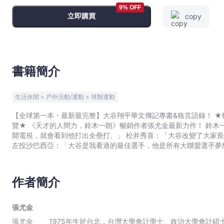
的
9% OFF
立即購買
copy
傳
奇
全
紀
錄
書籍簡介
-
張
生活休閒 > 戶外活動/運動 > 球類運動
尤
金
【全球第一本・最新最完整】大谷翔平華文傳記專書&格言語錄！ ★
覽★ 《天才的人間力，鈴木一朗》暢銷作者張尤金最新力作！ 鈴木一朗：「翔平是一個比我更好的打者。」 王貞治：「每當我打
-
開電視，就會看到他打出全壘打。」 松井秀喜：「大谷改變了大家長
文
左投沙巴西亞：「大谷是我看過的最佳選手，他是所有大聯盟選手夢
宇
如此與眾不同。你很想拿他和任何人比較，但你就是找不到。」 ES
宙
的事，絕對沒有，連貝比魯斯也沒有。」 2021年是洛杉磯天使隊大谷翔平的生涯紀錄年， 在大聯盟展現百年一遇的投打二刀流身
｜
手， 評選為「全球運動史上最偉大的賽季」，一舉斬獲大聯盟年度最
作者簡介
成就獎等至高榮譽。 本書深入挖掘是投手大谷、也是打者翔平的天才
Bookniverse
鈍感力。 ◆全球第一本大谷翔平的華文傳記專書！視角全面，見解專業，筆觸動人。 ◆2021年是大谷翔平生涯紀錄年，被評選為
「全球運動史上最偉大的賽季」，本書完整收錄每支全壘打與每場勝
張尤金
的珍藏紀念專書！ ◆48篇人生故事&200+則經典格言語錄，完整
張尤金 1975年生於台北，台灣大學會計學士、政治大學會計碩士。會計師、內部稽核師考試及格，曾任公開發行公司會計主