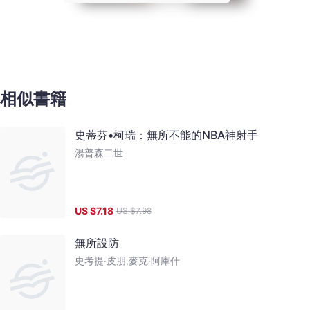
相似書籍
史蒂芬•柯瑞：無所不能的NBA神射手
湯普森二世
US $
7.18
US $
7.98
無所設防
史考提‧皮朋,麥克‧阿庫什