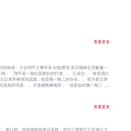
查看更多
特別收錄：大谷翔平大事年表‧紀錄獎項‧美日職棒生涯數據一
久以來對棒球的認識，他是獨一無二的存在。」 前洋基王牌
想成為的球員。」 天使總教練梅登：「他是如此獨一無二，
PN棒球專家傑夫‧帕森：「大谷現在做的是史上沒有人辦到過
佳球員、 美聯年度MVP、指定打擊銀棒獎、大聯盟主席歷史
查看更多
二刀流， 改變美國職棒大聯盟的執行力、逆境力、決斷力、
投的「二刀流軌跡」，為不朽的歷史作見證，是獻給鐵粉球迷
呈現大谷翔平的家庭教育、棒球啟蒙、人格養成、成功心法、美