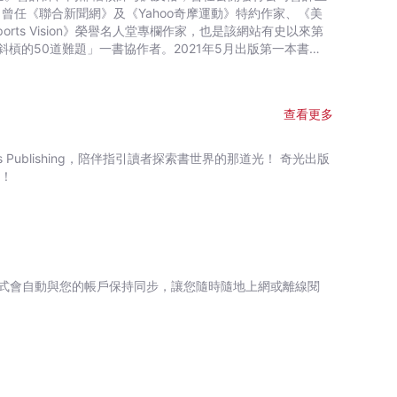
書，不局限於棒球，更是人生勵志書。 ◆書末詳附大谷翔平大
曾任《聯合新聞網》及《Yahoo奇摩運動》特約作家、《美
打與勝投全紀錄，方便查找參考！ 「要做就做別人做
ts Vision》榮譽名人堂專欄作家，也是該網站有史以來第
在逆境時做了什麼，這才是最重要的。」 「如果沒有挫折的經
槓的50道難題」一書協作者。2021年5月出版第一本書
動。」 ——大谷翔平 「大谷翔平簡直把大聯
孩子看到大谷翔平。」 「你現在討論的是大聯盟有史以來的
谷翔平2021年史詩級球季的註腳；身為這個年代的棒球迷，
 2021年，美國職棒洛杉磯天使隊大谷翔平的生涯紀錄年，在
查看更多
打點、26次盜壘，投球上投出9勝2敗、防禦率3.18、156
聯盟年度最佳球員、美聯年度MVP、指定打擊銀棒獎、大聯盟
Publishing，陪伴指引讀者探索書世界的那道光！ 奇光出版
啟蒙、人格養成、美日職棒生涯的48則人生篇章，收錄超過
光！
格言金句中找到化不可能為可能的執行力、逆境力、決斷力、鈍
覽，精采呈現百年一遇天才二刀流場內外的重要時刻。 ※本
媒體稱呼大谷翔平為「野球少年」的背後真意 ‧形塑大谷翔平人
一朗、松井秀喜、大谷翔平的「次男傳說」 ‧大谷翔、大谷翔
「成長型思維」？ ‧右投的大谷翔平為什麼是左打？小學三年級
失算？ ‧水澤少棒球場右外野「翔平網」的由來 ‧父親從小教
球？ ‧初中時期的投打偶像是哪兩位大聯盟日籍球星？ ‧初中
式會自動與您的帳戶保持同步，讓您隨時隨地上網或離線閱
 ‧高中設定目標「8球團第一指名」的原因 ‧「大谷翔平游泳
件事？ ‧「曼陀羅計畫表」的奧祕 ‧「二刀流」的開端竟然是一
期為什麼認為「大聯盟＝道奇隊」？ ‧火腿球團用以說服大谷翔
句玩笑話？ ‧大谷翔平在火腿二軍宿舍的404號寢室，為什麼
年計畫 ‧18歲時與偶像達比修有的「君子之約」 ‧大谷翔平
隊穿17號球衣的原因 ‧大谷翔平「逆一本足打法」、「不落足