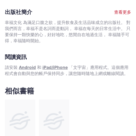
水
異。為了理解港式湯水裡的食養技巧，研讀並考取中醫養生資格，
湯水食材有關的飲食故事，以及港台飲食文化的差異。此書特別邀
良
並親自走訪市場、產地進行田野調查，蒐整資料後提筆寫下與湯水
請台灣的風土插畫家——李信慧SingLee合作這本有趣的飲食輕圖
出版社簡介
查看更多
食材有關的飲食故事及港台文化差異，帶你淺顯易懂地了解美味的
方
鑑，以文化比對的方式，帶你淺顯易懂地了解美味的湯水食療概
湯水食療概念。並特別邀請台灣的風土插畫家——李信慧SingLee
念，並帶你一探究竟港式湯水的奧妙。 【從飲食習慣看文化，發掘
與
幸福文化 為滿足口腹之欲，提升飲食及生活品味成立的出版社。 對
合作這本有趣的飲食輕圖鑑。 著作： 《設計師的餐盤風
港式湯水的原來如此！！】 ★風味濃厚的煲湯，為何有些人只喝湯
我們而言，幸福不是名詞而是動詞， 幸福在每天的日常生活中。 只
飲
景：讓所有人瘋狂按讚的食物美照技法大公開》（時報出版）
不吃料？ ★味鮮湯濃的港式奶白魚湯裡為何看不到魚肉？ ★什麼是
要保持一顆快樂的心，好好地吃，悠閒自在地過生活， 幸福隨手可
食
《設計，在韓食：帶你味訪韓國，多元料理、絕妙配色、擺盤美學
「追求嘴巴不勞動」的雞蓉玉米羹？ ★霸王花、夜香花、老黃瓜是
得，幸福隨時開始。
故
一次學會》（麥浩斯） 《用廚房道具學做菜：從烹調原理、日
什麼樣的煮湯食材？ ★炎炎夏日也煮湯補身？嘗試熱熱喝的清補
常使用到料理嘗試，讓下廚更有效率》（幸福文化出版） 官
事
涼！ ★善用四季時令食材屬性，不加補虛藥膳也能滋補養身！ ★實
網：味嚼喃喃｜咀嚼食物與記憶的味 （www.nam-nam-
閱讀資訊
地走訪香港食材產地與街邊常民湯品及糖水涼茶店！ 【港式湯水有
-
nam.com） FB粉絲團：我愛食物設計。味嚼喃喃-NAM NAM
哪些？製作時的講究重點又是什麼？】 快煮快熟的『滾湯』──短時
包
請安裝
Android
和
iPad/iPhone
「文宇宙」應用程式。這個應用
NAM （facebook.com/nam33） Instagram @bowchou
間烹煮10～20分鐘完成。主要是品嚐食材與湯水，湯色清淡，但食
周
程式會自動與您的帳戶保持同步，讓您隨時隨地上網或離線閱讀。
材風味不流失。例如：鹹蛋毛冬瓜瘦肉滾湯、夜香花冬瓜排骨湯、
-
芥菜生鹹蛋肉片滾湯…等 濃郁甘甜的『煲湯／老火湯』──將材料放
文
入大型深鍋裡，以較長時間烹煮1～3小時，重點為湯的味道濃郁甘
相似書籍
甜，湯色濃濁。例如：涼瓜鹹菜黃豆排骨湯、健脾去濕清補涼、章
宇
魚綠豆蓮藕排骨湯、基礎奶白魚湯、港式茶記風格羅宋湯…等 得用
宙
燉盅做的『燉湯』──材料需放入燉盅，以隔水方式長時間燉煮3～4
｜
小時，湯水味道濃郁但湯水仍清澈。例如：黑蒜何首烏當歸雞湯、
Bookniverse
花旗參蟲草麥冬湯…等 清淡有料的『羹湯』──會將食材切絲、細粒
或蓉，烹煮後勾芡，煮10～20分鐘，味道清淡口口湯料，湯水口感
濃稠。例如：雞蓉玉米羹湯、蛇羹…等，是一般家庭比較不會出現