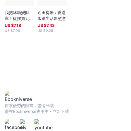
的費工湯品。 多樣且製作講究的『糖水』──傳統的廣東甜湯種類，
普遍要煮40分鐘，有些甚至到3小時之久。成品的口感溫潤綿滑，
美味之餘同時有養生意涵，例如：臭草海帶綠豆沙、陳皮桂圓蓮子
我把冰箱變財
近田得米 : 香港
紅豆沙、桑寄生蓮子蛋茶、薑汁撞奶…等 冷熱皆宜的『涼茶』──雖
庫！從採買到食
永續生活新煮意
然通稱為涼茶，但有部分也適合溫熱喝。使用快煮快熟的食材，短
材管理與收納，
US $
7.18
US $
7.43
時間烹煮10～20分鐘即成涼茶，主要品嚐食材與湯水。湯色清淡，
讓我省錢投資、
US $
7.98
US $
9.29
食材風味不流失。 例如：菊花雪梨茶、甘蔗茅根馬蹄茶、夏枯草雞
環島旅行，還減
骨草黑豆茶、雙棗茶…等 【藥食同源！四季及日常皆適用的食療概
重12公斤
念】 深受廣東飲食文化的影響，以及地域暑熱潮濕的關係，香港人
擅長用旬季蔬果搭配乾貨、肉類、豆類堅果，加上部分藥材煲成湯
品、糖水、涼茶。港式湯水食養概念講求「四季及日常皆適用」，
透過天然食材營養來滿足人體隨著各個季節變化的身心所需，完全
落實「藥食同源」的概念於每日生活中。將不同食材搭配在一起的
食養類型非常多，包含了補氣養血、疏肝解鬱／養肝、清熱去濕、
健脾益胃、滋陰補腎、滋陰潤燥／生津潤肺、解表／辛涼解表＆辛
溫解表…等，是比純中藥的藥膳湯更易懂好應用的日常食補方式。
【港台煮湯習慣、風味呈現、飲湯習慣大不同】 港式煲湯的食材組
成豐厚、燉煮時間長，因此煲出來的湯水多為溫潤濃厚的口感，食
探索優秀的圖書，盡情閱讀，
材風味堆疊有層次，品嚐時讓人覺得濃郁且富有香氣。煲湯時，也
盡在Bookniverse應用中 - 立即下載！
會選擇不同的鍋來對應湯品類型烹調。在食材的安排配置上，還有
「主料」、「輔料」、「配料」、「藥膳」之分，煲不同湯水時也
有各自的烹煮要點。此外，港式湯品風味大多是甘潤溫和的，講求
甘、鹹鮮、滑潤、少油、季節食材這五個重點，不會單一著重使用