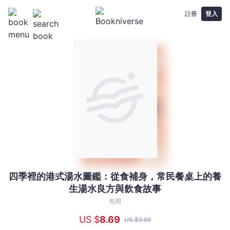
註冊
登入
四季裡的港式湯水圖鑑：從食補身，常民餐桌上的養
四
生湯水良方與飲食故事
季
裡
包周
的
US $
8
.69
US $
9
.66
港