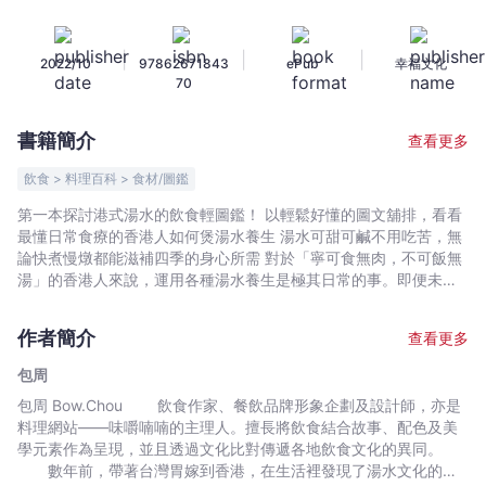
式
湯
|
|
|
2022/10
97862671843
ePub
幸福文化
水
70
圖
鑑：
書籍簡介
查看更多
從
食
飲食 > 料理百科 > 食材/圖鑑
補
第一本探討港式湯水的飲食輕圖鑑！ 以輕鬆好懂的圖文舖排，看看
身，
最懂日常食療的香港人如何煲湯水養生 湯水可甜可鹹不用吃苦，無
常
論快煮慢燉都能滋補四季的身心所需 對於「寧可食無肉，不可飯無
民
湯」的香港人來說，運用各種湯水養生是極其日常的事。即便未必
三餐都喝湯，但在香港的春夏秋冬都有因應季節和體質的湯品、糖
餐
水和涼茶，在品嚐美味的同時還能滋養身體。由於香港當地有著多
桌
作者簡介
查看更多
元族群，原本傳統的廣東湯水自然也融合了多樣文化，逐漸演變出
上
具有本地特色的港式湯水樣貌。在香港，湯水料理不是專屬寒冷天
包周
的
氣的飲食，而是四季裡看似普通卻講究的日常必須。 本書作者包周
包周 Bow.Chou 飲食作家、餐飲品牌形象企劃及設計師，亦是
養
Bow.Chou是飲食作家、餐飲品牌形象企劃及設計師，數年前她帶著
料理網站——味嚼喃喃的主理人。擅長將飲食結合故事、配色及美
台灣胃嫁到香港，在異地生活的期間發現港台湯水的不同與相似之
生
學元素作為呈現，並且透過文化比對傳遞各地飲食文化的異同。
處。為了理解港式湯水裡的食養技巧，特地研讀並考取中醫養生資
湯
數年前，帶著台灣胃嫁到香港，在生活裡發現了湯水文化的差
格，並親自走訪市場、產地進行田野調查，蒐整資料後提筆寫下與