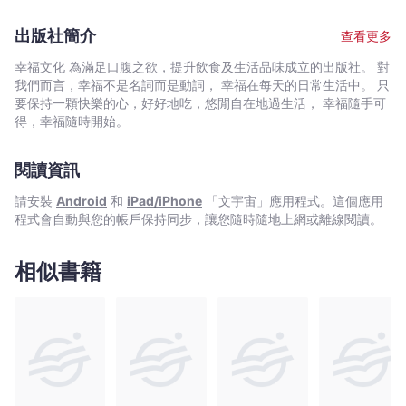
無
的不正常。 已出版作品： 《你的美貌不敵你的熱
瑰， 未來的事，隨機應變。」 這個世界就是這樣，會認識
畏！
鬧》 《這世界很煩，但你要很可愛》（幸福文化出版）
形形色色的人，會遇到無法理解的惡意，會感到失望，會讓我們焦
出版社簡介
查看更多
《你並非一無所有》（幸福文化出版） 《這世界很好，但你也
-
慮，會不知所措，生活也不太如意，會感到絕望，但時間和成長，
不差》（幸福文化出版）
也會讓我們學會利用自癒力和辨別力面對這個世界。 不用到處
萬
幸福文化 為滿足口腹之欲，提升飲食及生活品味成立的出版社。 對
宣洩內心，這個世界上，寂寞的不只你一個人，那些自己認為重要
我們而言，幸福不是名詞而是動詞， 幸福在每天的日常生活中。 只
特
的心情，在別人那裡是無法真正理解的。 即便你現在孤身一
要保持一顆快樂的心，好好地吃，悠閒自在地過生活， 幸福隨手可
特
人，在堅持和將就中猶豫糾結。希望你能夠再堅持一下，先過好自
得，幸福隨時開始。
等
己的日子，把自己變得更好，才能讓相同頻率的人看到。時間能讓
-
你看清很多東西，更能將你變成更好的自己。 ☆★請你相信安
閱讀資訊
定的力量，可以自己給自己，保持向上的姿態，心靈永不衰敗，永
文
遠和自己並肩作戰。這也是「可愛」的超能力！★☆ ●本書是
宇
請安裝
Android
和
iPad/iPhone
「文宇宙」應用程式。這個應用
暢銷書作家萬特特等七位女性作家的人生試驗所── 她們和你我
宙
程式會自動與您的帳戶保持同步，讓您隨時隨地上網或離線閱讀。
一樣，走過迷惘、焦慮、失去的歷程， 正進行著與自己和解的
｜
成長練習題， 學習「體面」的和過去告別， 體會一步步強
Bookniverse
大的能量，做個有「底氣」的人， 在人生中開掛能有多爽。
相似書籍
她們想告訴你的是── 女人最好的狀態是：「心中有
愛，眼中有光，口袋有錢。」 獨立和不怕失去，以及隨時都可
以重新出發的能力， 才是能帶你超越世故的超能力！ ☆★
無論遭遇到任何變故，願我們擁有可愛的超能力， 隨時都能理
直氣壯的說：「我這麼美，才沒時間頹廢！」 →可愛超能
力1： 擁有少女力，成熟體面與過去告別！ 少女的定義從
來不是年輕漂亮，而是始終對世界有好奇，對自己有耐心。胖了就