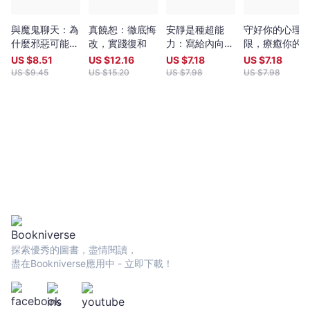
減，喜歡就買，沒錢就賺。不必糾結讓覺得你負面的事物。 →
可愛超能力2： 別太早放棄你的外表，臉和挺拔的體態是你的
本事！ 「美」不僅意味著有著更好的審美品位，對生活有著更
與魔鬼聊天：為
真饒恕：徹底悔
安靜是種超能
守好你的心理
大的激情與熱望，更意味著強大的自我管理能力。 →可愛超能
什麼邪惡可能是
改，實踐復和
力：寫給內向者
限，療癒你的
力3： 一定要用心於事業，金錢、資源以及煩惱更少的愛情，
種美德？最強魔
的職場進擊指
在小孩：善良
US $
8.51
US $
12.16
US $
7.18
US $
7.18
都需要好事業做前提。 能否選擇自己想要的，能否得到自己想
鬼生存法則
南，話不多，但
人，不一定要
US $
9.45
US $
15.20
US $
7.98
US $
7.98
要的，生活的尊嚴與底氣，都來自事業。 →可愛超能力4：
大家都會聽你說
麼辛苦！教你
「依靠自己」這件事是信念，而不是雞湯。 一個人的時
得保護自我，
候，別被孤獨打敗，別向寂寞求饒；一個人也要像一支隊伍，堅毅
近他人，擁有
而有力量。 →可愛超能力5： 人生形形色色，世間善善惡
活「自我決定
惡，必須視為日常。 你會遇到無法理解的惡意、偏激的攻擊，
權」的訓練
做好我們能做的，永遠是最好的應對方式。 ●少女無畏，可愛
力大爆發精彩金句！ ▌關於自我： ˙誰都可以不喜歡你，但
是你自己不可以。 ▌關於界線： ˙關係走得太近，是一場災
難。 ˙不會一直沉溺在訴苦的人，懂得體面跟過去告別。 ˙
沒有邊界感，即使是愛，也會變成消極的東西。 ▌關於成長：
˙過好眼下的人生，種好自己的玫瑰，對未來的事，隨機應變。
˙真正需要被提醒「你還年輕」的，永遠都只是前浪。 ˙一個
探索優秀的圖書，盡情閱讀，
人開始變老，是從「只關心」對自己有用的東西開始的。 ▌關
盡在Bookniverse應用中 - 立即下載！
於情商： ˙經常發脾氣是能力不足的表現。 ˙每天扮演一個
情緒穩定的成年人，是職場人的自我修養。 ▌關於愛情：
˙誰年輕時，沒愛過幾個渾蛋呢。 ˙只有自己過得好，兩個人
在一起才能更好。 ˙一味的證明「我沒有愛錯人」，才是愛情裡