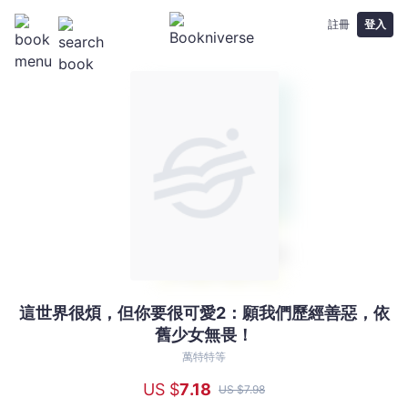
註冊
登入
這世界很煩，但你要很可愛2：願我們歷經善惡，依
這
舊少女無畏！
世
界
萬特特等
很
US $
7
.18
US $
7
.98
煩，