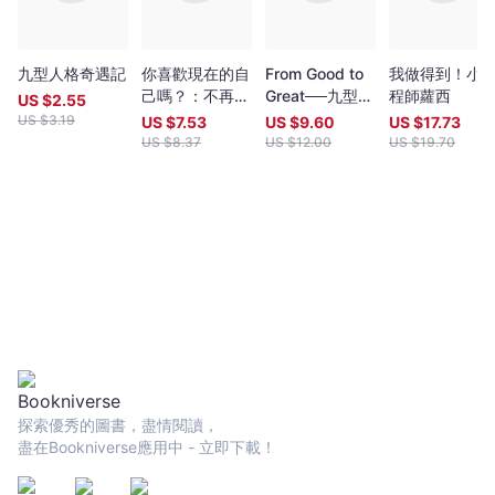
找對人幫忙很重要，像是隨時都在你身邊的宇宙先生
人
生
從
九型人格奇遇記
你喜歡現在的自
From Good to
我做得到！小
此
己嗎？：不再懷
Great──九型人
程師蘿西
US $
2.55
開
疑自我、討好別
格教子心法(修
US $
3.19
US $
7.53
US $
9.60
US $
17.73
掛
人，終結內耗的
訂版)
US $
8.37
US $
12.00
US $
19.70
心態養成練習
-
小
池
浩
-
文
宇
宙
｜
Bookniverse
探索優秀的圖書，盡情閱讀，
盡在Bookniverse應用中 - 立即下載！