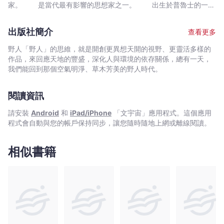
的
家。 是當代最有影響的思想家之一。 出生於普魯士的一個
注解。」——《悲劇的誕生》 「好吧！對抗痛苦的祕訣就是
智
牧師家庭。大學期間深受華格納與叔本華的影響。 1872年，發
——痛苦本身。」——《歡悅的智慧》 「弟兄，帶著我的淚水
慧》
表處女作《悲劇的誕生》。 1879年，尼采辭去教職，展開長達
走入孤獨吧！我愛那些為追求超越自己不惜付出生命的人。」——
出版社簡介
查看更多
近十年的孤身飄泊，期間完成不少重要作品，包括《查拉圖斯特拉
+
《查拉圖斯特拉如是說》 ▌精選摘句 ▌ 「我早知道魔鬼會
如是說》、《善惡的彼岸》等。 1882年，發表格言集《歡悅的
絆我一腳，現在他正把我拖向地獄，你能阻止他嗎？」 查拉圖
《瞧，
野人「野人」的思維，就是開創更異想天開的視野、更靈活多樣的
智慧》，首次提出著名的「上帝已死」之論。 1888年，發表自
斯特拉答道：「你說的一切都不存在。既沒有魔鬼，也沒有地獄。
作品，來回應天地的豐盛，深化人與環境的依存關係，總有一天，
這
傳《瞧，這個人》，回顧尼采哲思的發展過程，評論以前的著作。
你的靈魂只會比你的肉體消失得更快，所以不要害怕！」 好
我們能回到那個空氣明淨、草木芳美的野人時代。
個
1889年，尼采開始顯露精神不穩定的跡象，不久後便因發瘋被
吧！對抗痛苦的祕訣就是——痛苦本身。 已是子夜，而我必須
人》
送入精神病診所。 1900年，尼采死於肺炎。
是光！又如此渴求著黑暗以及孤獨！ 弟兄，帶著我的淚水走入
閱讀資訊
【尼
孤獨吧！我愛那些為追求超越自己不惜付出生命的人。 在我的
內心裡，我只愛生命——真的，在恨她時我最愛她！ 當你凝視
采
請安裝
Android
和
iPad/iPhone
「文宇宙」應用程式。這個應用
著深淵，深淵也在凝視著你。 （※初版書名為《而我必須是
四
程式會自動與您的帳戶保持同步，讓您隨時隨地上網或離線閱讀。
光：淺讀尼采即深思．吟遊在孤獨超人的靈魂安歇處》） 本書特色
傑
．從尼采畢生的著作中，精選四部由簡入深的哲學作品，為了
作
迷惘、正在找尋自我的人提供答案，解開生命中的困惑。 ．適
相似書籍
精
合想從哲學中尋求智慧之光的讀者。閱讀尼采可以撫慰當下的焦慮
和迷茫，找到生命的本真，發掘熱愛生活的力量。 ．我們的獨
選
立思想、自由精神在某種意義上正是來自於尼采影響下的「存在主
集】
義」哲學，我們嘗試著對「真理」發出質疑，對所謂的「體制」也
-
產生了抵抗的勇氣。
尼
采