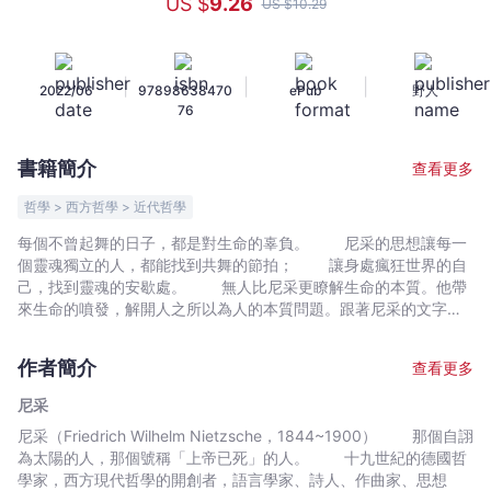
US $
9
.26
US $
10
.29
《查
拉
圖
|
|
|
2022/06
97898638470
ePub
野人
斯
76
特
拉
書籍簡介
查看更多
如
是
哲學 > 西方哲學 > 近代哲學
說》
每個不曾起舞的日子，都是對生命的辜負。 尼采的思想讓每一
+
個靈魂獨立的人，都能找到共舞的節拍； 讓身處瘋狂世界的自
《悲
己，找到靈魂的安歇處。 無人比尼采更瞭解生命的本質。他帶
劇
來生命的噴發，解開人之所以為人的本質問題。跟著尼采的文字，
認識自己，成為自己。 在尼采的引領之下，告別被世俗拖累的
的
自己，從靈魂的深處出發，選擇潛意識需要的東西，擺脫社會、他
誕
作者簡介
查看更多
人、情感的束縛，讓生命回歸原本的色彩。 本書節選尼采著名
生》
的《瞧，這個人》、《悲劇的誕生》、《歡悅的智慧》、《查拉圖
尼采
+
斯特拉如是說》四部著作的精彩篇章，完整反映尼采個人、主張與
尼采（Friedrich Wilhelm Nietzsche，1844~1900） 那個自詡
《歡
學說，引領大眾一起閱讀尼采。 「我衡量人之偉大的準則，就
為太陽的人，那個號稱「上帝已死」的人。 十九世紀的德國哲
是對命運的熱愛。」——《瞧，這個人》 「相信我吧！人最真
悅
學家，西方現代哲學的開創者，語言學家、詩人、作曲家、思想
實的幻想是在夢中對他顯現；一切藝術和詩歌，不過是現實之夢的