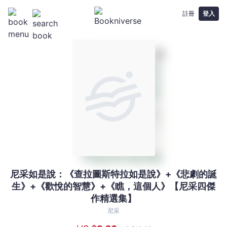
註冊
登入
尼采如是說：《查拉圖斯特拉如是說》+《悲劇的誕
尼
生》+《歡悅的智慧》+《瞧，這個人》【尼采四傑
采
作精選集】
如
是
尼采
說：