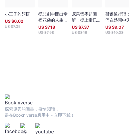
-
文
小王子的領悟
從悲劇中開出幸
尼采哲學超圖
孤獨通行證：
宇
福花朵的人生智
解：從上帝已
們在熱鬧中失
US $
6.62
宙
慧：叔本華（全
死、超人到永劫
的，必將在孤
US $
7.35
US $
7.18
US $
7.37
US $
9.07
｜
新譯本）
回歸，鍛鍊生命
中重新擁有
US $
7.98
US $
8.19
US $
10.08
Bookniverse
力的66個尼采
哲思，讓心變強
大的終極解方
探索優秀的圖書，盡情閱讀，
盡在Bookniverse應用中 - 立即下載！