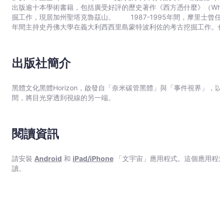
難以解釋的悖論，透過長達一萬五千年的戰爭史研究，摩里士主張：
出版逾十本學術書籍，包括廣受好評的歷史著作《西方憑什麼》（Why th
這一關，終結戰爭的古老夢想或許能夠實現。摩里士也提出忠告：唯
掘工作，現居加州聖塔克魯茲山。 1987-1995年間，摩里士曾任教於芝加哥大學，1995年後轉往史丹佛大學，2000-2007
何處。
年間主持史丹佛大學在義大利西西里島蒙特波利佐的考古挖掘工作。
長、古典學院主席，以及社會科學歷史研究所所長。他是史丹佛考古
海歷史和考古學、世界歷史發表大量文章，並在2009年榮獲院級教學傑出獎。 摩里士曾獲約翰．西蒙．古
胡佛研究所、國家人文基金會、華盛頓特區的希臘研究中心、威斯康
出版社簡介
術院院士，曾榮獲伯明罕大學及德堡大學榮譽學位。他在2012年受
程。
黑體文化黑體Horizon，啟發自「奈米碳管黑體」與「事件視界」
間，將目光穿透到視線的另一端。
閱讀資訊
請安裝
Android
和
iPad/iPhone
「文宇宙」應用程式。這個應用程
讀。