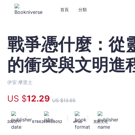
首頁
分類
戰爭憑什麼：從
戰
爭
憑
的衝突與文明進
什
麼：
從
靈
伊安‧摩里士
長
類
US $
12
.29
US $
13
.65
到
機
器
|
|
|
2022/11
9786269668052
ePub
黑體文化
人
的