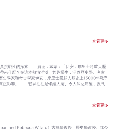
查看更多
史學家和考古學家伊安．摩里士回顧人類史上15000年戰爭
人深惡痛絕，反戰
而，摩里士在本書中引用了歷代學者與哲學家廣泛而大相逕庭
們的世界。從考古學、歷史學和生物學的角度來看，就某方面
會中，有十分之一到五分之一的機會死於暴力；相形之下，二
查看更多
死於暴力。摩里士的解釋是：人類僅靠戰爭就創造出更龐大而
戰爭卻讓世界更安全，促使世界各地的人們變得更富裕；儘管
、扣人心弦，而且大膽無畏。本書的內容啟迪人心，詳盡又包
史進程的思考方式。 戰爭一直是歷史上最