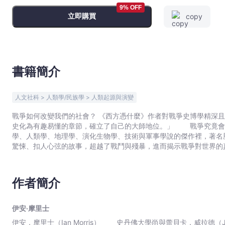
衝
9% OFF
立即購買
copy
突
與
文
明
進
書籍簡介
程
-
人文社科 > 人類學/民族學 > 人類起源與演變
伊
安‧
戰爭如何改變我們的社會？ 《西方憑什麼》作者對戰爭史博學精深且具挑戰性的探索 賈德．戴蒙：「伊安．摩里士將重大歷
史化為有趣易懂的章節，確立了自己的大師地位。」 戰爭究竟會帶來什麼？在這本熱情洋溢、妙趣橫生，涵蓋歷史學、考古
摩
學、人類學、地理學、演化生物學、技術與軍事學說的傑作裡，著名歷
里
驚悚、扣人心弦的故事，超越了戰鬥與殘暴，進而揭示戰爭對世界的真正影響。 戰爭往往是慘絕人寰、令
士
神曲〈戰爭！〉唱道：「戰爭！……戰爭好在哪？一點都不好。」然
-
的觀點，並提出了獨特且令人信服的論點，揭示戰爭實際上改變了我
文
而言戰爭其實對人類有所助益。石器時代的人生活在狹小、爭鬥的社
作者簡介
十世紀爆發兩次世界大戰、廣島原爆和大屠殺，卻不到百分之一的人
宇
複雜的社會，這些社會由政府統治，杜絕了內部暴力。聽來荒謬，但
宙
戰爭所帶來的益處和進步是意外造成的，然而摩里士的舉證啟發人心
伊安‧摩里士
｜
羅萬象，輕鬆又極其嚴肅，對於視戰爭為普世災難的人而言，本書將顛覆他們對歷
伊安．摩里士（Ian Morris） 史丹佛大學尚與蕾貝卡．威拉德（Jean and Rebecca Willard）古典學教授、歷史學教授。迄今
Bookniverse