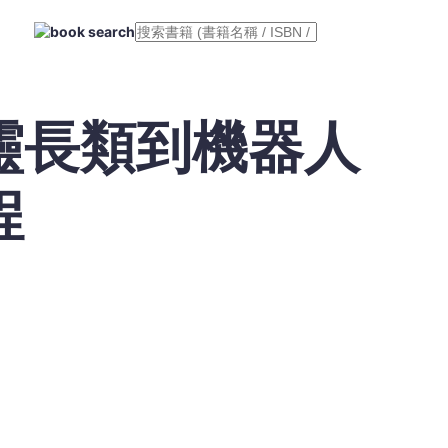
靈長類到機器人
程