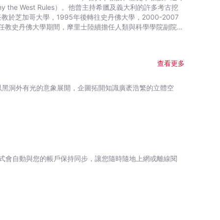
未來半世紀將會是有史以來最危險的時期。如果人類能夠挺過
e West Rules）。他曾主持希臘及義大利的許多考古挖
有先理解戰爭的真正意義，才能釐清戰爭會將人類的未來帶往
任教史丹佛大學期間，摩里士陸續擔任人類與科學學院副院
學中心的創辦人之一，並曾任兩屆中心主任。他針對古代地中
根漢紀念基金會、
辛大學麥迪遜分校人類研究所的研究獎學金，也是英國國家學
查看更多
普林斯頓大學坦納人文講座邀請，前往講授有關人類價值的課
，以黑洞外有光的意象展開，企圖拓開知識廣袤浩繁的立體空
式會自動與您的帳戶保持同步，讓您隨時隨地上網或離線閱