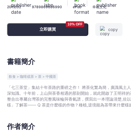
|
|
|
質
2019/02
9789869686990
ePub
幸福文化
之
謎
與
10% OFF
立即購買
copy
台
灣
茶
故
事，
書籍簡介
我
的
飲食 > 咖啡或茶 > 茶 > 中國茶
10
「七三茶堂」集結十年茶路的重磅之作！ 將茶化繁為簡，廣識風土人文,自然環境,風味品飲與美好生活 隱藏在茶味裡的豐富隱知，讓新一代茶人為你說明白 喝一口茶，嚐的不只是滋味，其中還蘊含了許多故事與
年
深知識。十年前，上山與茶香相遇的那刻開始，就此開啟了王明祥的
學
整合出專屬台灣茶的完整風味輪與香氣譜，撰寫出一本理論清楚,佐以親切圖解，閱讀起來有滋有味的學茶筆記。 ◆從風土與製作
茶
樣」了解茶─── Q 茶是什麼樣的作物？種植,逆境能為茶帶來什麼樣的味道？ Q 台灣茶樹品種源自於什麼背景故事？茶樹又是如何繁殖的？ Q 台灣茶樹品種豐富，用「茶樣」實際觀察各品種葉片長相～ Q 台灣
筆
特有的東方美人茶，嚐來有種蜜香味，它的秘密是什麼？ Q 你會看茶嗎？茶的澀,苦,甜分別對應一心二葉的哪個位置？ 從製作與香氣類型,存放了解茶─── Q 根據茶菁採摘要求不同，茶滋味也會隨之不同？ Q 透
記
過發酵,烘焙，分別能做出哪些風味變化？ Q 一杯茶含有哪些物質，讓茶人教你如何品評～ Q 烏龍茶可以細分「花香型」,「熟香型」,「果香型」？ Q 茶會隨著時間變化味道，認識茶的新味,陳味,老味期～ Q 買
茶回家之後，如何存放才能保持鮮度？ 用「台灣茶風味輪」了解茶香─── 其實台灣茶也能像咖啡一樣，整理繪製出專屬我們的風味輪，進而了解綠茶,烏龍茶,紅茶的風味變化！從茶的澀,苦,甜,酸開始，進而延伸
-
作者簡介
認識發酵與烘焙茶則能做出草本調,花香調,堅果調,甜香調,巧克力調,水果調,漬果
王