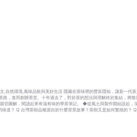
茶路，進而創辦茶堂。十年過去了，對於茶的想法與理解終於集結，將散
開始說起，深度認識隱藏在茶味裡的物質,香氣,滋味！ 從大自然,風土與觀察「茶
調,香料調&hellip;等，極其豐富，作者將悉心將茶韻茶香歸納成一看就懂的「台灣茶」