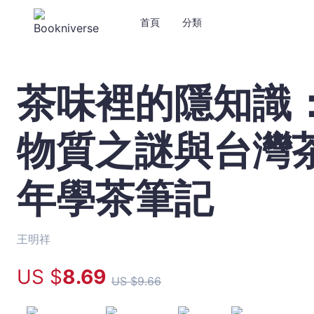
首頁
分類
茶味裡的隱知識
茶
味
裡
物質之謎與台灣茶
的
隱
知
年學茶筆記
識：
風
味
裡
王明祥
隱
US $
8
.69
含
US $
9
.66
的
物