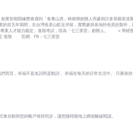
美好。
業的前五年期間，在台灣各茶山駐足停留，實際參與各地特色茶的製作，
七三茶堂」創辦人。 < 學經歷 > 國立東華企研所 畢業 七三茶堂 創辦人 北藝大推廣
教育中心 講師 行政院茶業改良場 茶葉感官品評專業人才能力鑑定 進階 官網、FB：七三茶堂
我們而言，幸福不是名詞而是動詞， 幸福在每天的日常生活中。 只要保
式會自動與您的帳戶保持同步，讓您隨時隨地上網或離線閱讀。