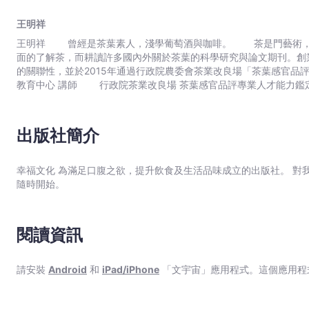
─── 想享受有茶相伴的美好生活，從嘗試泡茶開始吧，水溫,水質,濃度比例,泡茶器具與方法都會影響茶味，用科學角度來了解箇中原理～以及，熱泡,冷泡茶各有樂趣與萃取訣竅，讓專業茶人教你最好喝的美味泡
明
法，甚至加入不同食材嘗試茶飲新滋味，以輕鬆心情體驗茶的簡單與
王明祥
祥
王明祥 曾經是茶葉素人，淺學葡萄酒與咖啡。 茶是門藝術，創業初期因緣際會遇到「食養山房」林炳輝創辦人而參與許多茶藝茶道聚會，側面觀察台灣茶藝之美與發展。茶也是門科學，為了更客觀、全
-
面的了解茶，而耕讀許多國內外關於茶葉的科學研究與論文期刊。創
文
的關聯性，並於2015年通過行政院農委會茶業改良場「茶葉感官品評專業人才能力鑑定」進階考試，現為「
宇
宙
｜
Bookniverse
出版社簡介
幸福文化 為滿足口腹之欲，提升飲食及生活品味成立的出版社。 對
隨時開始。
閱讀資訊
請安裝
Android
和
iPad/iPhone
「文宇宙」應用程式。這個應用程