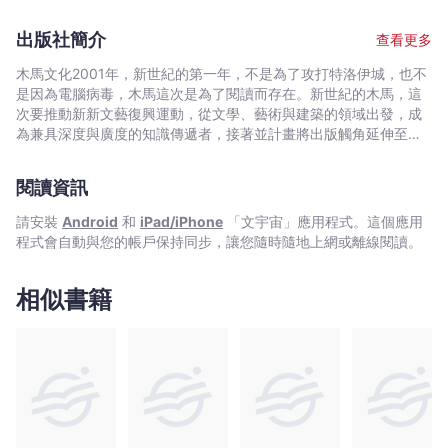
經
為職志，莫名希望那些覺得戀愛很難的人的戀愛可以因此變得簡單
男朋友，並不妨礙男生會不會喜歡上她，也不妨礙她會不會喜歡上
典
一點。 部落格：大魔王的戀愛人類學筆記
你。■自然放電就很迷人不管是妳跟他兩個人講話也好，或是好幾
出版社簡介
查看更多
akuzyo.blogspot.com
情
個人一起閒聊，講到好笑的地方就可以看著他的眼睛笑。不要以為
這件事做起來很不自然，其實非常自然，效果很強的那種就叫做放
境
木馬文化2001年，新世紀的第一年，不是為了攻打特洛伊城，也不
電。■他到底喜不喜歡我？當男生一派自然，而女生心裡疑惑他到
是因為電腦病毒，木馬這次是為了閱讀而存在。新世紀的木馬，這
與
底喜不喜歡我？建議是：如果他沒說有，妳就當作沒有。◎買一本
次要推動新新文藝復興運動，從文學、藝術與建築的領域出發，成
實
實戰守則，勝談十次悲慘戀情！■分手沒有理由只有藉口事情有時
為兼具深度與廣度的知識傳遞者，接著並計畫將出版觸角延伸至百
用
候是這樣，不管事實如何，對方講的你能接受，就是理由；不能接
科圖鑑、圖文漫畫、偵探推理、類型閱讀
技
受，就認為是藉口。■受到稱讚時就這樣做大方的女生會直接說謝
閱讀資訊
謝，但是露出害羞的微笑，托著臉說：「是喔，好高興喔。」這樣
巧
就很可愛。■取悅男生的小妙招最好的方法，就是讓男生覺得自己
(二
請安裝
Android
和
iPad/iPhone
「文宇宙」應用程式。這個應用
非常能夠取悅妳。也就是妳可以表現得像他們的一舉一動都可以逗
版)
程式會自動與您的帳戶保持同步，讓您隨時隨地上網或離線閱讀。
樂妳，他們所有的笑話妳都會笑。■以你的名字呼喚我假如有人用
-
什麼名字呼喚我，從此之後我便屬於那個名，甚至屬於那個幫我取
張
名字的人。◎男女適用，巧妙提升魅力，打造絕佳異性緣！■誰說
相似書籍
男生一定要付錢其實，錢從來不是最重要的因素，但你不能讓女生
玉
覺得你小氣，就是這樣而已。真的喜歡你的女生，會心疼你錢花得
琦
兇；不喜歡你的女生，你花再多錢，也只是買了跟她吃飯看電影的
-
時間。■別再用笑臉符號了想跟女生閒聊的人，請不要拿笑臉符號
文
來開頭。因為笑臉沒辦法開啟任何話題，只會徒增有如垃圾信件一
宇
般的厭煩感。■悄悄接觸的技巧快要曖昧的時候，男生可以用靠外
面那隻手幫女生撐傘，另外一隻手扶她另外一邊的肩膀或後背。■
宙