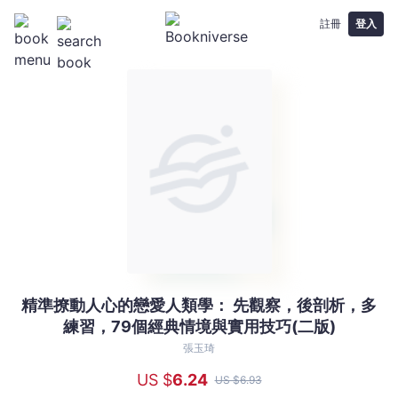
註冊
登入
精準撩動人心的戀愛人類學： 先觀察，後剖析，多
精
練習，79個經典情境與實用技巧(二版)
準
撩
張玉琦
動
US $
6
.24
US $
6
.93
人