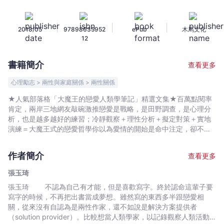
心
的
|
|
|
2018/05
97898635952
ePub
木馬文化
戀
12
愛
人
書籍簡介
查看更多
類
學：
心理勵志 > 兩性與家庭關係 > 兩性關係
先
★人氣部落格「大魔王的戀愛人類學筆記」精選文集★百萬點閱率
觀
肯定，兩岸三地網友敲碗激推戀愛是戰略，是田野調查，是心理分
察，
析，也是越多越好的練習；冷靜觀察＋理性分析＋擬定對策＋實地
後
演練＝大魔王式的戀愛哲學你以為愛情的開始是命中注定，卻不知
其中充滿理性變因。這本書有田野調查,戰略分析，還有越多越好的
剖
實地演練。透過相處與練習，我們可以讓愛變得更美好。你應該發
析，
作者簡介
查看更多
現了，那些愛情比我們順遂的人，不一定比較美或天生就迷人，一
多
起學會戀愛中的普遍邏輯和暗黑技巧，就能從門可羅雀的愛情平
張玉琦
練
民，晉身自然散發魅力，任意操縱人心的愛情領導者。◎戀愛大魔
張玉琦 不認為自己有才能，但是喜歡寫字。終於認命這輩子要
習，
王的Dos and Don&amp;#39;ts■錯誤歸因你去了一個從來沒去過
寫字的時候，不再把出書當成夢想。雖然寫的東西多半跟戀愛相
的地方，覺得自己心情那麼好，應該也跟帶你去的那個人有關吧，
79
關，從來沒有自認為是兩性作家，還不如說是解決方案提供者
這就是錯誤歸因。你最開始喜歡的，不是他那個人，而是他剛巧存
個
（solution provider）。比較想當人類學家，以記錄觀察人類活動
在的氛圍。■不需要問「有沒有男友？」實情是，一個女生有沒有