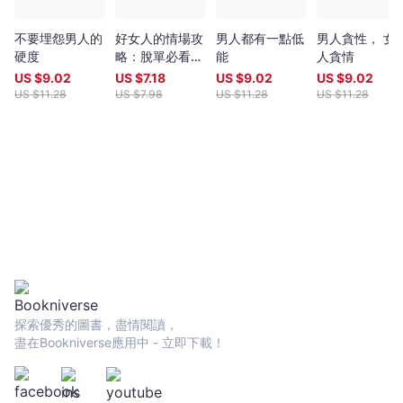
正妹攻略：別當她是正妹追正妹的方法可以寫成一本書，但大原則
｜
只有一個，那就是：不要把她當成正妹。＃原書名《戀愛人類學》
Bookniverse
不要埋怨男人的
好女人的情場攻
男人都有一點低
男人貪性， 女
硬度
略：脫單必看的
能
人貪情
愛情避坑指南
US $
9.02
US $
7.18
US $
9.02
US $
9.02
US $
11.28
US $
7.98
US $
11.28
US $
11.28
探索優秀的圖書，盡情閱讀，
盡在Bookniverse應用中 - 立即下載！