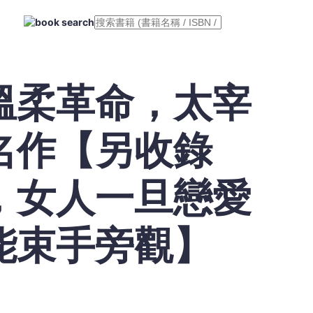
溫柔革命，太宰
名作【另收錄
，女人一旦戀愛
能束手旁觀】