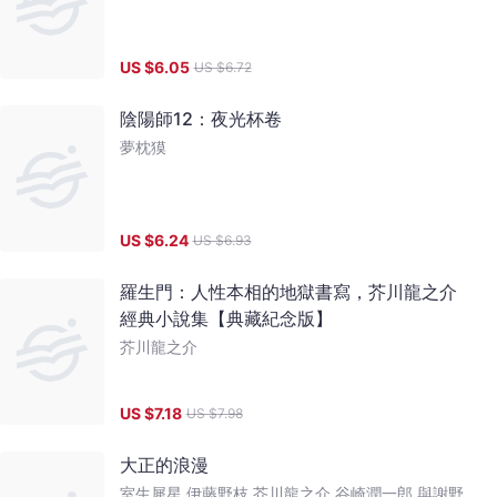
US $
6.05
US $
6.72
陰陽師12：夜光杯卷
夢枕獏
US $
6.24
US $
6.93
羅生門：人性本相的地獄書寫，芥川龍之介
經典小說集【典藏紀念版】
芥川龍之介
US $
7.18
US $
7.98
大正的浪漫
室生犀星,伊藤野枝,芥川龍之介,谷崎潤一郎,與謝野