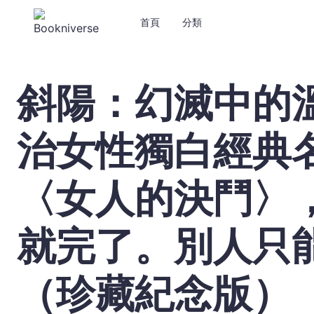
首頁
分類
斜陽：幻滅中的
斜
陽：
幻
治女性獨白經典
滅
中
的
〈女人的決鬥〉
溫
柔
革
就完了。別人只
命，
太
宰
（珍藏紀念版）
治
女