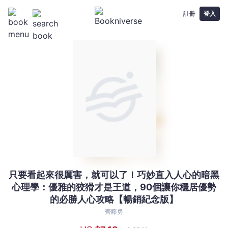
註冊
登入
只要看起來很厲害，就可以了！巧妙直入人心的暗黑
只
心理學：優雅的狡猾才是王道，90個讓你穩居優勢
要
的必勝人心攻略【暢銷紀念版】
看
起
齊藤勇
來