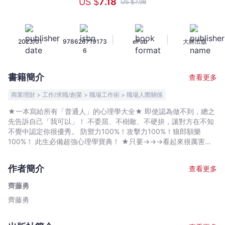
US $
7
.18
US $
7
.98
很
厲
害，
|
|
|
2023/01
978626719173
ePub
大牌出版
就
6
可
以
書籍簡介
查看更多
了！
巧
商業理財 > 工作/求職/創業 > 職場工作術 > 職場人際關係
妙
★一本寫給所有「普通人」的心理學大全★ 即使認為做不到，總之
直
先告訴自己「我可以」！ 不委屈、不樹敵、不硬拚，讓對方在不知
入
不覺中認定你很優秀。 防禦力100%！攻擊力100%！狼郎額樂
人
100%！ 此生必備超強心理學寶典！ ★只要→→→看起來很厲害，
就可以了★ ☑ 你有以下煩惱嗎？ □ 天生脾氣好，人人
心
惹？一天到晚被唧唧歪歪、情緒勒索、占便宜？ □ 明明有實
的
作者簡介
查看更多
力，內向緊張的個性，總讓你上場前氣勢先輸一半？ □ 有人在
暗
的地方，就是江湖，如何與討人厭的傢伙和平共處？ □ 老闆不
齊藤勇
黑
賞試、同事整天使喚你，沒有成就感的你，真的好想離職？ □
齊藤勇
心
努力都是白努力，業績總是上不去，如何才能贏得客戶信任？
□ 奧客無所不在，客訴電話一直來？如何收服奧客，高速消化負能
理
量？ □ 廢柴部下沒幹勁，他還有一顆玻璃心！如何才能激勵團