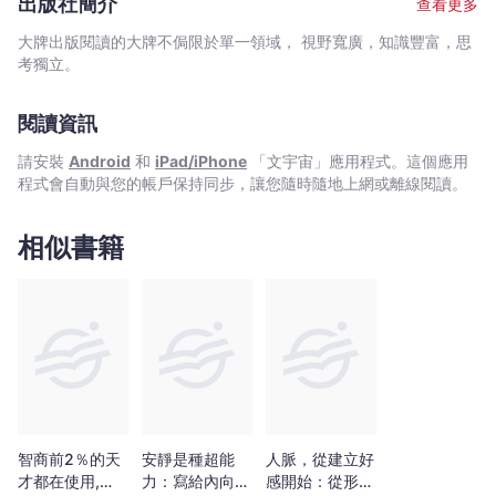
學：
出版社簡介
查看更多
隊，振奮士氣？ □ 我也好想失戀一次！如何脫離「母胎單
優
身」，開啟戀情？ □ 你有好多夢想，卻總是半途而廢？
大牌出版閱讀的大牌不侷限於單一領域， 視野寬廣，知識豐富，思
雅
實力非常的重要，但如果能懂得包裝自己，生活將更容易「心
考獨立。
的
想事成」。這是什麼意思呢？所謂的人心複雜難懂，我們無法操控
別人的看法或是對自己的喜愛，但是，我們能適時運用一些技巧讓
狡
閱讀資訊
自己更妥善面對挑戰與困境，在不妨礙大局的情況下，提高別人對
猾
自己的好感與認同、增加問題解決的機會，進而贏得人生的幸福。
才
請安裝
Android
和
iPad/iPhone
「文宇宙」應用程式。這個應用
這就是本書想傳遞的核心理念，活用心理學──只要看起來很厲害，
程式會自動與您的帳戶保持同步，讓您隨時隨地上網或離線閱讀。
是
就可以了！ 日本知名心理學者齊藤勇，全方位心理學大全，重
王
磅出擊！ 讓你突破困境、備受肯定、老闆愛你、戀情順利、自
我升級！ 5大黃金心理定律 ╳ 9組必勝心理修練 ╳ 3部曲暗黑心
道，
相似書籍
理測驗 194條致勝技巧 ╳ 95則暗黑警句 我們無法看出他
90
人的心裡在想什麼，也無法隨心所欲地操控別人的所作所為。明明
個
知道這些道理，但是事情的發展無法受你控制，又讓你焦慮不安，
讓
心煩不已。心理學正是一門幫助你把這些難以克制的不安，轉化成
你
力量的學問！ 日本知名心理學者齊藤勇，在本書收錄多則實用
的心理技巧，他將帶領讀者了解，藉由肉眼觀察到的言行舉止，解
穩
讀人們沒有說出的真心話。並在不影響整體局面的情況下，如何自
居
然地操控他人的潛意識，讓別人對你好感十足、加倍信任、穩居上
優
風！ 讓人看起來無所事事，其實你無所不能！ 別人喊不動
勢
你，又幹不掉你！ ☆只要看起來很厲害，就可以了！☆
智商前2％的天
安靜是種超能
人脈，從建立好
的
◤職場心機◢ 讓主管和部下都對你言聽計從 → 面對機車
才都在使用,
力：寫給內向者
感開始：從形