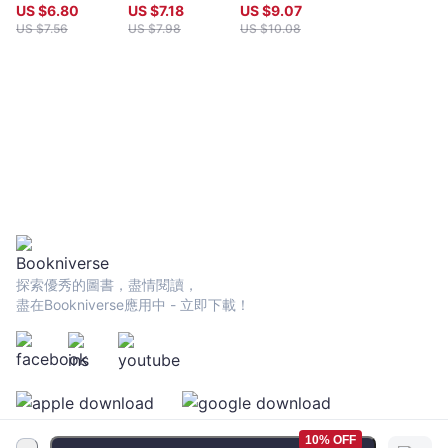
的主管，就以面帶微笑來攻擊──負面安撫 →「是你就沒問
必
「OK」
的職場進擊指
象、肢體語言到
US $
6.80
US $
7.18
US $
9.07
題！」讓廢柴部下變人才──畢馬龍效應 → 成功率50%的工作
「YES」點頭率
南，話不多，但
聊天技巧，11項
US $
7.56
US $
7.98
US $
10.08
勝
任務，激發百分之百的幹勁──阿特金森的實驗 ◤商場戰略◢ 困
超高：最強「人
大家都會聽你說
人際連結金律，
人
難的談判也能馬到成功 → 再也沒有難談的事，在餐桌上談判
心」操控心理學
財星500大企業
心
──午餐技巧 → 把對方捧上天後再進行交涉！──自我重要感
都在用
攻
→ 對自己不利的要求，就一邊假裝同理對方一邊轉移論點──重
新框架 ◤戀愛魔法◢ 想要成功追求心儀的對象 →「吃壽司
略
還是燒烤？」一句話讓對方拒絕不了約會──錯誤的前提暗示 →
【暢
心有靈犀策略，「我正要打電話給你！」──製造偶然 ◤人際防
銷
禦◢ 比對方贏得先機的心理作戰 → 贏得好印象的心機祕訣──
紀
初始效應+時近效應 → 想提升信任感，反而要刻意告訴對方缺
念
點──兩面提示 ◤實踐目標◢ 躍升人生勝利組，讓夢想成真的魔
法 → 每天瘋狂讚美自己！能騙過自己，世界就能隨你所欲──
版】
自我形象 → 有了夢想，就說出來吧！──完成式的效果
-
探索優秀的圖書，盡情閱讀，
齊
盡在Bookniverse應用中 - 立即下載！
藤
勇
-
文
宇
宙
10% OFF