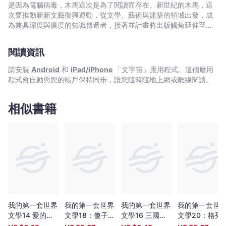
宇
是因為電腦病毒，木馬這次是為了閱讀而存在。新世紀的木馬，這
宙
次要推動新新文藝復興運動，從文學、藝術與建築的領域出發，成
｜
為兼具深度與廣度的知識傳遞者，接著並計畫將出版觸角延伸至百
科圖鑑、圖文漫畫、偵探推理、類型閱讀
Bookniverse
閱讀資訊
請安裝
Android
和
iPad/iPhone
「文宇宙」應用程式。這個應用
程式會自動與您的帳戶保持同步，讓您隨時隨地上網或離線閱讀。
相似書籍
我的第一套世界
我的第一套世界
我的第一套世界
我的第一套世
文學14 愛的教
文學18：傻子伊
文學16 三國演
文學20：格列
育
凡
義
佛遊記（全新