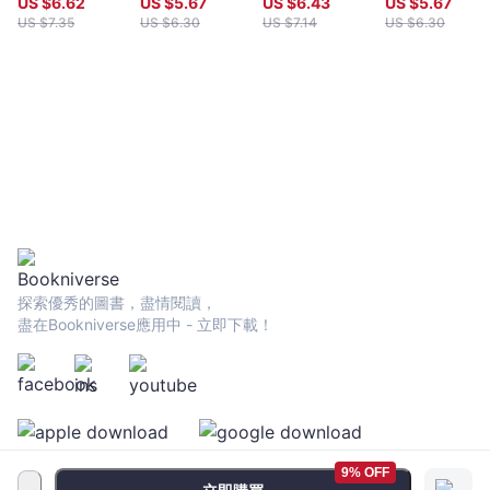
US $
6.62
US $
5.67
US $
6.43
US $
5.67
頁增量版）
US $
7.35
US $
6.30
US $
7.14
US $
6.30
探索優秀的圖書，盡情閱讀，
盡在Bookniverse應用中 - 立即下載！
9% OFF