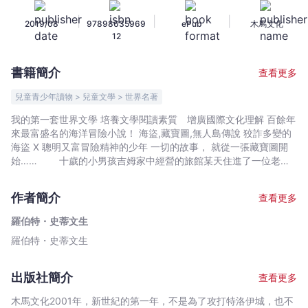
世
|
|
|
2019/08
97898635969
ePub
木馬文化
界
12
文
學
書籍簡介
查看更多
9
金
兒童青少年讀物 > 兒童文學 > 世界名著
銀
我的第一套世界文學 培養文學閱讀素質 增廣國際文化理解 百餘年
島
來最富盛名的海洋冒險小說！ 海盜,藏寶圖,無人島傳說 狡詐多變的
-
海盜 X 聰明又富冒險精神的少年 一切的故事， 就從一張藏寶圖開
羅
始…… 十歲的小男孩吉姆家中經營的旅館某天住進了一位老船
長，整天醉醺醺的講著海上的驚險故事，最後卻突然死去。吉姆無
伯
意間得到了老船長留下來的藏寶圖，聽聞風聲的各路人馬步步逼
特・
作者簡介
查看更多
進，吉姆在與他信任的醫生,地主先生等大人商量之後，決定要一同
史
出海，到傳說中的「金銀島」尋寶去！ 日本圖書館協會,日本兒童圖
羅伯特・史蒂文生
蒂
書出版協會,日本全國學校圖書館協議會 共同推薦優良讀物 本書特
羅伯特・史蒂文生
文
色 ★日本百年出版社講談社最權威企劃，各類型世界文學
經典完整收錄，一次擁有。 ★篇幅適中,難字注音,成語解釋，
生
最適合國小中高年級生的中文讀本。 ★隨書附閱讀學習單，訓
-
出版社簡介
查看更多
練理解與統整資訊的能力。 ★提升語文能力,故事力,理解力,思
文
辨力,感知與審美力。
木馬文化2001年，新世紀的第一年，不是為了攻打特洛伊城，也不