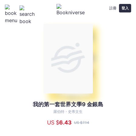
註冊
登入
我的第一套世界文學9 金銀島
我
的
羅伯特・史蒂文生
第
US $
6
.43
US $
7
.14
一
套