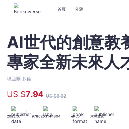
首頁
分類
AI世代的創意教
AI
世
代
專家全新未來人
的
創
意
教
埃亞爾‧多倫
養：
以
US $
7
.94
US $
8
.82
色
列
教
|
|
|
2023/07
9786263144804
ePub
木馬文化
育
專