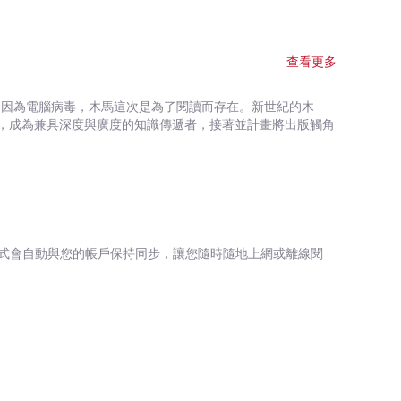
鼓勵所有父母為自己和孩子量身訂做最有自己風格的教養模
己是不是表現得夠好的家長， 不如成為和孩子一起「邊
怕失敗的韌性、靈活應變的創意，從實做中累積自我更新的
查看更多
但我們可以在教養孩子的過程中發揮創意， 使自我的人生
是因為電腦病毒，木馬這次是為了閱讀而存在。新世紀的木
有能力面對未來挑戰，讓孩子發展出獨一無二的他自己，
，成為兼具深度與廣度的知識傳遞者，接著並計畫將出版觸角
好奇心、內在動機、創造力、社交技巧和科技力 ★作者專
式會自動與您的帳戶保持同步，讓您隨時隨地上網或離線閱