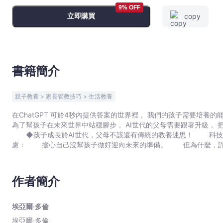
家
9% OFF
立即購買
copy
全
新
未
來
人
書籍簡介
才
培
親子教養 > 家長管教技巧 > 生活教養
育
提
在ChatGPT 可於4秒內提供答案的世界裡， 我們的孩子需要培養
為了幫孩子在未來世界中站穩腳步， AI世代的父母需要跟著升級，
案
◆孩子成長於AI世代，父母不該還有傳統的教養迷思！ 科技的
-
慮： 擔心自己沒幫孩子做好迎向未來的準備。 但為什麼，許
埃
意思考很重要 →卻讓孩子花時間在重複性高、有標準答案的
亞
電視、電玩是侵蝕孩子心靈的洪水猛獸？ ‧大人肯定YouTub
爾‧
的行業？ ◆升級教養思維與策略，為孩子準備好迎向未來新世界的能力！ AI世代的父母必須為孩子提供自我實現的工
作者簡介
具， 並且使他們成為有能力持續自我升級、自我更新的人。 
多
二的價值。 創新之國以色列教育專家邀請你思考以下問題： ‧什麼是未來會消失的職業？YouTuber的出現給我們什麼啟
倫
發？ ‧為什麼未來世界的舞台，將會是有熱情、有執念的孩子大
埃亞爾‧多倫
-
選擇，並體驗到專注的美妙？ ‧最適合你和你孩子的教養方式是
埃亞爾‧多倫
文