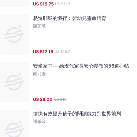
US $
15.75
US $
17.5
爬進耶穌的懷裡：嬰幼兒靈命培育
陳芝瑛
US $
12.16
US $
15.2
安坐家中──給現代家長安心慢教的56道心帖
羅乃萱
US $
8.00
US $
10
愉快有效提升孩子的閱讀能力到世界前列
謝錫金