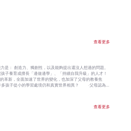
查看更多
的能力是： 創造力、獨創性，以及能夠提出還沒人想過的問題。
 把孩子養育成擅長「邊做邊學」、「持續自我升級」的人才！
革新，全面加速了世界的變化，也加深了父母的教養焦
多孩子從小的學習處境仍和真實世界相異？ ‧父母認為創
作業上？ ‧我們同意要善用科技去解決問題 →卻覺得
er的熱情投入 →卻希望孩子選擇安穩（但未來可能會消失）
查看更多
首先，我們要成為升級過的新版本父母，為孩子提供獨一無
放異彩？ ‧如何用電玩精神來育兒，讓孩子不怕挫折、善作
什麼？為什麼要用價值觀而非規則來教孩子？ ‧哪些是最具