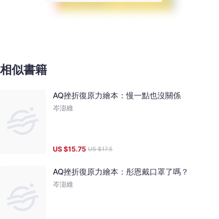
相似書籍
AQ挫折復原力繪本：慢一點也沒關係
岑澎維
US $
15.75
US $
17.5
AQ挫折復原力繪本：彤恩戴口罩了嗎？
岑澎維