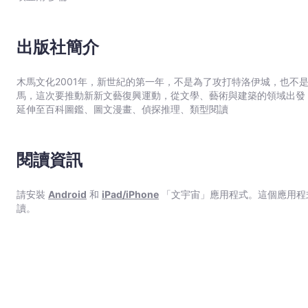
你們家庭獨特風格的創意活動？如何讓孩子藉此持續發現新觀點？ ◆成為充滿創造力的父母，樂於和孩子一起在新世界中發
宇
現事物 「創意教養」是一種充滿喜悅與動力的成長模式， 它
式， 讓你脫離「怎麼做都不夠」的教養焦慮。 與其糾結於自
宙
做邊學」的父母，善用四種「創意教養工具」， 陪伴孩子養成不
出版社簡介
｜
能力。 ◆以「創意教養」來育兒，讓親子都成為「更好版本的自己」 父母不是已過人生巔峰的成年旁觀者，而是因育兒
Bookniverse
經驗讓自己變得更好的成年人。 養兒育女從來沒有正確解答，
木馬文化2001年，新世紀的第一年，不是為了攻打特洛伊城，也不
更具意義，成為最展現自己風格的父母； 同時，也更幫助孩子
馬，這次要推動新新文藝復興運動，從文學、藝術與建築的領域出發
成為不容取代的人才──這正是「創意教養」的價值所在。 本書特色 ★創新之國以色列教育部顧問、芬蘭HundrED世界教育
延伸至百科圖鑑、圖文漫畫、偵探推理、類型閱讀
創新獎得主劃時代創新之作 ★了解AI世代孩子五大必備能力：
為繁體中文版撰寫新序，邀請父母「享受」教養兒女的人生階段
閱讀資訊
請安裝
Android
和
iPad/iPhone
「文宇宙」應用程式。這個應用程
讀。