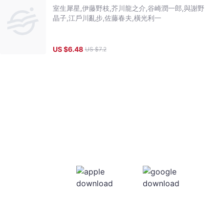
室生犀星,伊藤野枝,芥川龍之介,谷崎潤一郎,與謝野
晶子,江戶川亂步,佐藤春夫,橫光利一
US $
6.48
US $
7.2