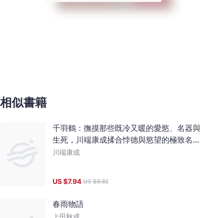
相似書籍
千羽鶴：撫摸那些既冷又暖的愛慾、名器與
生死，川端康成揉合悖德與慾望的極致名作
【典藏版】
川端康成
US $
7.94
US $
8.82
春雨物語
上田秋成