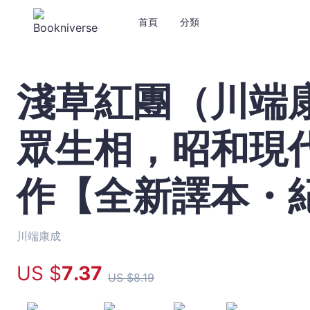
首頁
分類
淺草紅團（川端
淺
草
紅
眾生相，昭和現
團
（川
端
作【全新譯本・
康
成
筆
下
川端康成
的
US $
7
.37
淺
US $
8
.19
草
眾