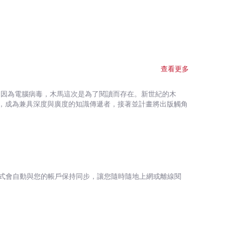
局的不安。此作出版後大受歡迎，川端躍為流行作家之列，社
本也找不出
，就像離島，或是有酋長的非洲村落，和當今社會截然不同，
查看更多
是因為電腦病毒，木馬這次是為了閱讀而存在。新世紀的木
，成為兼具深度與廣度的知識傳遞者，接著並計畫將出版觸角
式會自動與您的帳戶保持同步，讓您隨時隨地上網或離線閱