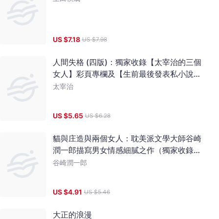
US $
7.18
US $
7.98
人間失格 (四版)：獨家收錄【太宰治的三個
女人】彩頁專欄及【生前最後發表私小說
〈櫻桃〉】，一次讀懂大文豪的感情與創作
太宰治
祕辛
US $
5.65
US $
6.28
貓與庄造與兩個女人：耽美派文學大師谷崎
潤一郎描寫男女情感細膩之作（獨家收錄文
學特輯）
谷崎潤一郎
US $
4.91
US $
5.46
大正的浪漫