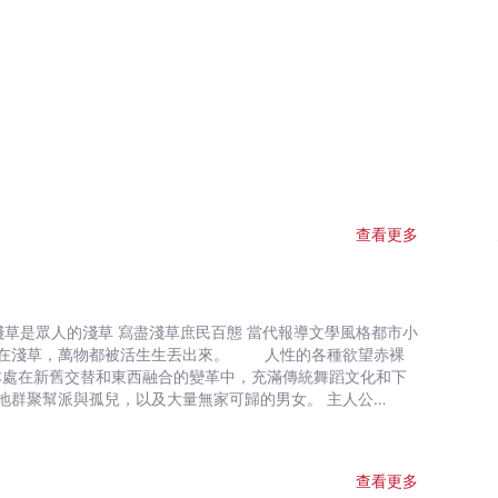
查看更多
 當代報導文學風格都市小
地群聚幫派與孤兒，以及大量無家可歸的男女。 主人公
「紅團」首領少女弓子的帶領下，探訪當時走在時代前沿的淺
混雜階級人種，沉浸在貧困、罪惡與情慾中的浮世百態。
家以漫遊者的視角、生動唯美地記錄下町居民的悲歡人生。
查看更多
的單薄形象，這不僅為川端孤兒情感的投射，也是他孤寂心境