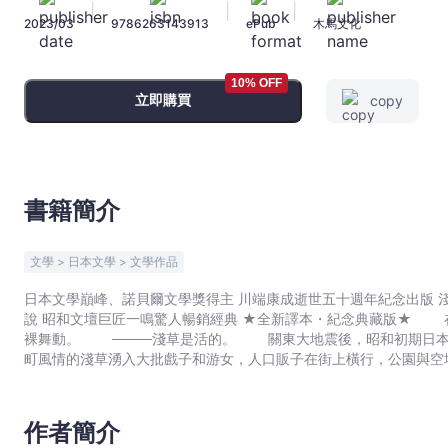
|
|
|
生
2023/03
9786263143913
ePub
木馬文化
相，
昭
和
10% OFF
立即購買
copy
現
代
主
義
文
書籍簡介
學
代
文學 > 日本文學 > 文學作品
表
日本文學巔峰、諾貝爾文學獎得主 川端康成逝世五十週年紀念出版 淺草是眾人的淺草 寫盡淺草庶民百態
作
說 昭和文壇巨匠一鳴驚人暢銷經典 ★全新譯本・紀念典藏版★ 在淺草，萬物都被活生生丟出來。 人性的各種欲望赤裸
【全
裸舞動。 ────淺草是活的。 關東大地震後，昭和初期日本處在新舊交替和東西融合的變革中，充滿傳統舞蹈文化和下
新
町風情的淺草湧入大批戲子和游女，人口販子在街上橫行，公園與空
譯
「我」來自外地，漫遊淺草時邂逅了少年幫派「紅團」的成員，並在
本・
草街頭。「我」透過紅團成員的苦難史，以疏離卻冷靜的目光審視著
《淺草紅團》是川端康成早期的作品，被譽為新感覺派代表作，作
紀
作者簡介
相較於書中血肉豐滿的女子們，作家刻意將「我」壓抑為影子般存在
念