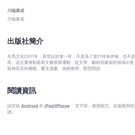
下物哀美學的又一印證。 年少時熱愛淺草老街的川端，其筆尖也追隨淺草風物變遷，五重塔、松竹座、花屋敷、仲見世……細
典
膩描摹那個年代老城的破立與興衰，同時傳達出反戰的作家對當前時
川端康成
藏
會上一時掀起「淺草熱」，數年後又寫下續篇〈淺草祭〉，亦收錄於本書。 「當然，淺草華麗的表面，或許在日
川端康成
版】）
第二個如此活躍的地方了。而淺草的底層就像昆蟲館的標本──是的
仍張著古老的規矩之網。」──〈淺草紅團〉
-
川
出版社簡介
端
康
木馬文化2001年，新世紀的第一年，不是為了攻打特洛伊城，也不
成
馬，這次要推動新新文藝復興運動，從文學、藝術與建築的領域出發
-
延伸至百科圖鑑、圖文漫畫、偵探推理、類型閱讀
文
宇
宙
閱讀資訊
｜
Bookniverse
請安裝
Android
和
iPad/iPhone
「文宇宙」應用程式。這個應用程
讀。