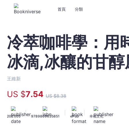
首頁
分類
冷萃咖啡學：用
冷
萃
咖
冰滴,冰釀的甘醇
啡
學：
用
時
王維新
間
換
US $
7
.54
US $
8
.38
取
水
滴,
|
|
|
2021/05
9789869635851
ePub
幸福文化
冰
滴,