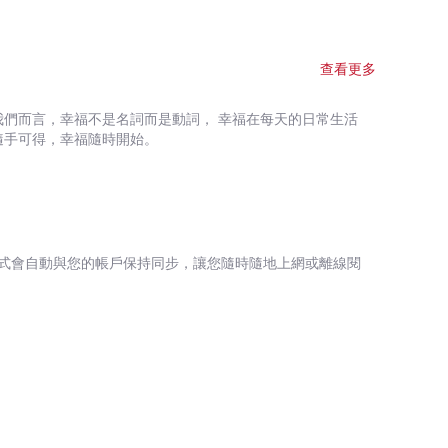
，需要放在冷藏室下慢慢發酵，隨著封存時間愈久而愈甘醇無
C世界杯測賽第四名｜莊玄 *台中-歐舍咖啡-2009WSC第一屆
r咖啡老頑童｜高振御 *咖啡學系列作者｜韓懷宗－「言簡意
查看更多
軍｜李一凡－「身為咖啡人，如果您錯過了《精粹咖啡始末》，您
王20年咖啡萃取精華與魔鬼般的細節，更是您不能錯過
我們而言，幸福不是名詞而是動詞， 幸福在每天的日常生活
隨手可得，幸福隨時開始。
式會自動與您的帳戶保持同步，讓您隨時隨地上網或離線閱