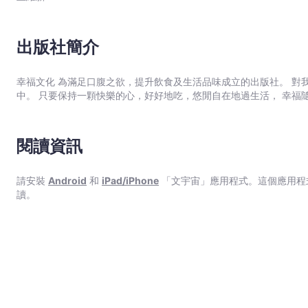
氣的冷萃咖啡時，喝咖啡的樂趣更加提升。冷萃咖啡就如同它的風味
比。本書所有相關的知識與製作方法將帶來不一樣的咖啡新享受。 達人推薦 * 台灣精緻咖啡協會理事長｜曾寧春 *
WCRC世界烘豆大賽冠軍｜賴昱權Jacky Lai * 2017 WCT
世界虹吸咖啡大賽冠軍｜李雅婷 *台北一席AloneTogethe
出版社簡介
賅，條理分明」 * 2016 TOPER咖啡烘焙大師賽 台灣區冠
再也不能錯過這本《冷萃咖啡》；若您是正在學習咖啡的道路上，老
幸福文化 為滿足口腹之欲，提升飲食及生活品味成立的出版社。 對
的。」
中。 只要保持一顆快樂的心，好好地吃，悠閒自在地過生活， 幸福
閱讀資訊
請安裝
Android
和
iPad/iPhone
「文宇宙」應用程式。這個應用程
讀。