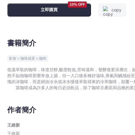
冰
10% OFF
立即購買
copy
釀
的
甘
醇
風
書籍簡介
味
-
飲食 > 咖啡或茶 > 咖啡
王
維
低溫萃取的咖啡，味道甘醇,酸度較低,苦味溫和，發酵後更添層次，如同陳釀的酒一樣醉人。
然不如熱咖啡那麼奔放上揚，但一入口後各種好滋味,香氣與觸感紛
新
塊的冰咖啡，而是經由冷水或冰水慢慢萃取得來的冷萃咖啡，顛覆一
-
當咖啡成為許多人的每日必須飲品，除了咖啡豆產區與品種的差異
文
啡的樂趣，就是冷萃咖啡。炎炎夏日，冰咖啡的發酵香氣與清涼感尤其令人著迷。 冷萃咖啡大致可分為—
宇
式三種作法。這三種方式由於萃取條件不同，會造成不同的風味與口
宙
就是以低溫長時間浸泡的方式讓咖啡內的風味慢慢溶出。 本書要教讀者自製沁涼無比,口齒留香的冷粹咖啡飲品。有關咖啡豆
作者簡介
的選擇,冰滴設備的選擇,冰滴,水滴,冰釀的不同萃取法,口感的掌握,香
｜
利用四種方式製作冷萃咖啡風味： 水滴法：以室溫水萃取，直接飲用，有如醇厚濃郁的威士忌。 冰滴法：以冰塊水萃
Bookniverse
取，直接飲用，有如清香爽口的雞尾酒。 冰釀法：以萃取好的咖
王維新
陳年的女兒紅。 濾茶袋浸泡法：與茶包一樣浸泡於冷水中，放冷藏發酵，有如清爽
王維新