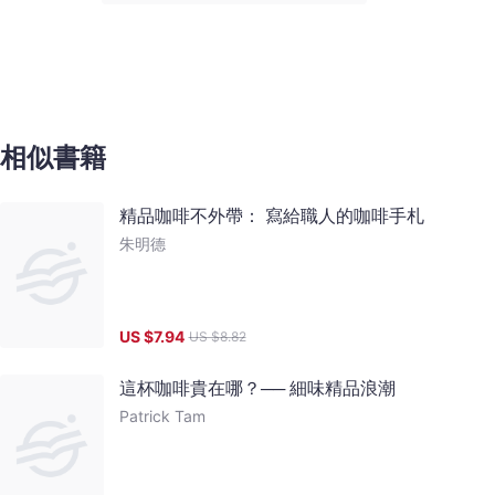
相似書籍
精品咖啡不外帶： 寫給職人的咖啡手札
朱明德
US $
7.94
US $
8.82
這杯咖啡貴在哪？── 細味精品浪潮
Patrick Tam