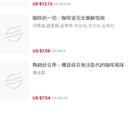
US $
13.13
US $
16.41
咖啡的一切：咖啡迷完全圖解指南
河寶淑,趙美羅,金學里 하보숙,조미라,김학리
US $
7.56
US $
8.4
陶鍋炒豆學：機器烘豆無法取代的咖啡風味
潘佳霖
US $
7.54
US $
8.38