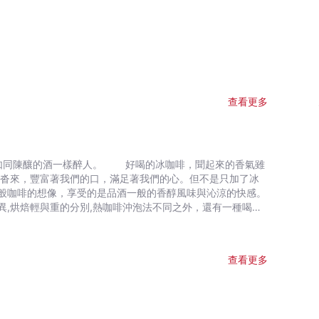
查看更多
 好喝的冰咖啡，聞起來的香氣雖
至沓來，豐富著我們的口，滿足著我們的心。但不是只加了冰
般咖啡的想像，享受的是品酒一般的香醇風味與沁涼的快感。
,烘焙輕與重的分別,熱咖啡沖泡法不同之外，還有一種喝咖
水滴式,冰滴式,冰釀
感，但都屬於冷萃咖啡。冷萃咖啡的原理和冷泡茶是一樣的，
查看更多
氣的獲取,保存方法....等等都是一杯冰咖啡好壞的關鍵。
啡放冷藏發酵，或將咖啡粉泡在室溫中，放冷藏發酵，有如
的冷泡茶。 能喝到和酒一樣風味和香