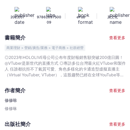
點！
超
|
|
|
2023/07
97862697500
ePub
真文化
可
09
愛
虛
書籍簡介
查看更多
擬
直
商業理財 > 營銷/廣告/業務 > 電子商務 > 社群經營
播
◎2023年HOLOLIVE母公司公布年度財報銷售額突破200億日圓！
主
◎VTuber是新世代的直播方式 ◎專訪多位台灣最火紅VTuber和製作
VTuber
人 任誰都抗拒不了氣質可愛、角色多樣化的卡通造型虛擬直播主
如
（Virtual YouTuber, VTuber），這股趨勢已經在全球YouTube等直
播圈強勢興起，打開一片新的直播、代言市場，創造無國界的巨大
何
商機。許多企業也開始培養自己的品牌VTuber。 全球第一位
在
作者簡介
查看更多
VTuber「絆愛」於2016年在日本登場，隨即獲得巨量粉絲。
全
VTuber是以電腦繪製的虛擬人物外皮，在錄影或直播時，透過軟體
修修咻
球
將此外皮疊合到真人身上，最後以虛擬人物的角色呈現在觀眾面
修修咻
創
前。 2020年因受新冠疫情的影響，線上活動成為新主流，VTuber
節目的訂閱數也急劇增長，即使到了疫情趨緩的2022年，這股趨勢
造
依然強勁。 雖然VTuber的歷史不長，但發展快速，本書作者系統地
百
出版社簡介
查看更多
整理了VTuber產業興起後，節目形態從「影片勢」到「直播勢」的