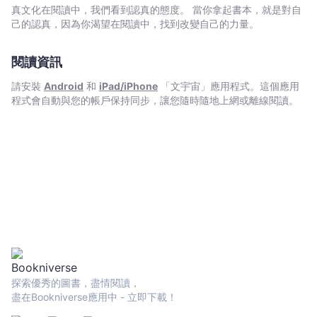
億
轉變，回顧了決定VTuber文化的「四個絆愛」「龍心事件」等關鍵
真文化在閱讀中，我們看到認真的態度。 當你拿起書本，就是對自
營
事件，並說明成為VTuber所需的設備以及目前的商業模式。最後作
己的認真，因為你渴望在閱讀中，找到改變自己的力量。
收
者採訪了台灣最火紅的七位VTuber和製作人，包括大家所熟悉的：
?春魚工作室 ?懶貓 ?璐洛洛 ?
-
閱讀資訊
兔姬 ?塔芭絲可 ?虧喜 ?杏仁ミル 無論你
修
是初接觸VTuber文化、想成為VTuber，或是資深VTuber粉絲，這
修
請安裝
Android
和
iPad/iPhone
「文宇宙」應用程式。這個應用
本書為你呈現一幅完整的VTuber發展過程，並透過採訪，讓你看見
程式會自動與您的帳戶保持同步，讓您隨時隨地上網或離線閱讀。
咻
台灣VTuber未來發展的潛力和可能性。
-
文
宇
宙
｜
Bookniverse
探索優秀的圖書，盡情閱讀，
盡在Bookniverse應用中 - 立即下載！