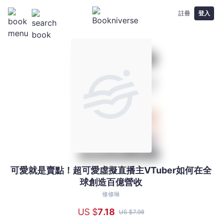
註冊
登入
可愛就是賣點！超可愛虛擬直播主VTuber如何在全
可
球創造百億營收
愛
就
修修咻
是
US $
7
.18
US $
7
.98
賣