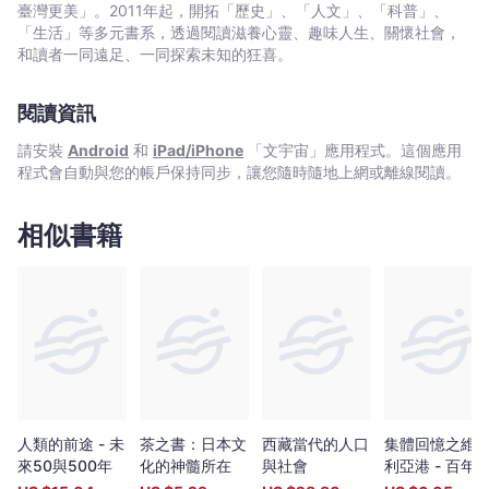
-
關主題的工具書，內容包羅萬象，全部以精細照片和插畫圖解方式
臺灣更美」。2011年起，開拓「歷史」、「人文」、「科普」、
文
讓你一目瞭然，堪稱第一本台灣百科全書，也是台灣文化資產的珍
「生活」等多元書系，透過閱讀滋養心靈、趣味人生、關懷社會，
貴圖文紀錄。 得獎紀錄 榮獲金鼎獎,好書大家讀獎項認證 名人
宇
和讀者一同遠足、一同探索未知的狂喜。
推薦 歷史與文物研究所教授,亞太博物館學與文化研究中心主任
宙
／王嵩山 中央研究院歷史語言研究所副研究員／李匡悌 中
｜
閱讀資訊
央研究院台灣史研究所助研究員／洪麗完 好評推薦 中央研究院
Bookniverse
歷史語言研究所副研究員／李匡悌 身為台灣人，如果不懂台灣
請安裝
Android
和
iPad/iPhone
「文宇宙」應用程式。這個應用
文化，即便擁有再大的財富，心靈卻是空虛的。 這本《一看就
程式會自動與您的帳戶保持同步，讓您隨時隨地上網或離線閱讀。
懂台灣文化》，每個章節明確地將發生在台灣這塊土地上不同時間
相異社群的活動，利用圖像繪製和文字書寫表達出來。特別是和我
們當下生活周遭息息相關的「歲時節慶」和「民間信仰」內容更勝
相似書籍
一籌。 中央研究院台灣史研究所助研究員／洪麗完 本書的
特色是以「一跨頁一主題」的方式，圖文並茂地呈現台灣文化的內
涵，不僅以淺顯易懂的文字書寫台灣的多元文化， 更用簡短的詞
條，配以精美的插畫,照片，生動表現本土的文化特色。內容包括原
住民的南島文化,華人的歲時節慶,生命禮俗,信仰與祭儀,音樂戲曲等
單元，不但可作為中小學「藝術與人文」課程的參考教材，也適合
社會大眾閱讀，成為認識台灣文化的科普書。
人類的前途 - 未
茶之書：日本文
西藏當代的人口
集體回憶之維
來50與500年
化的神髓所在
與社會
利亞港 - 百年
港的故事