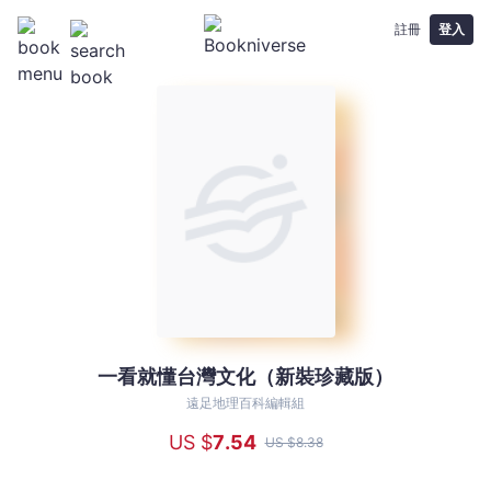
註冊
登入
一看就懂台灣文化（新裝珍藏版）
一
看
遠足地理百科編輯組
就
US $
7
.54
US $
8
.38
懂
台