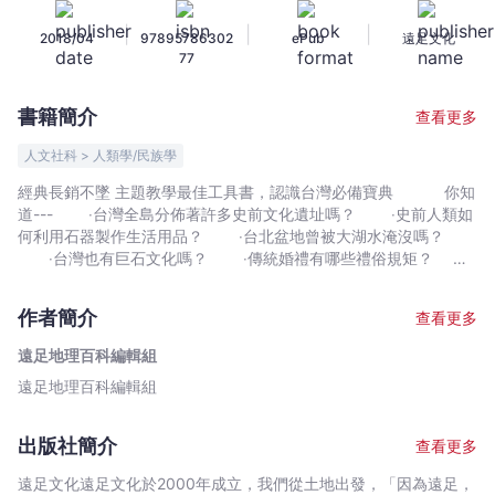
灣
|
|
|
2018/04
97895786302
ePub
遠足文化
文
77
化
（新
書籍簡介
查看更多
裝
珍
人文社科 > 人類學/民族學
藏
經典長銷不墜 主題教學最佳工具書，認識台灣必備寶典 你知
版）
道--- ‧台灣全島分佈著許多史前文化遺址嗎？ ‧史前人類如
-
何利用石器製作生活用品？ ‧台北盆地曾被大湖水淹沒嗎？
遠
‧台灣也有巨石文化嗎？ ‧傳統婚禮有哪些禮俗規矩？ ‧
成年時會什麼要拜七星娘娘？ ‧台灣常見的神祇有哪些？ ‧
足
媽祖的臉有幾種顏色？ ‧龐大的媽祖進香隊伍有哪些成員或角
地
作者簡介
查看更多
色？ ‧什麼是「刈香」？有什麼意涵？ ‧巨大的東港王船是
理
如何建造的？ ‧城隍爺為什麼要遶境？ ‧台灣有哪些民俗藝
遠足地理百科編輯組
百
陣？ 「生活在台灣這片土地，怎麼可以不了解台灣文化呢？」
遠足地理百科編輯組
科
這些問題都可以在《一看就懂台灣文化》裡找到答案， 有
關台灣的大小事，《一看就懂台灣文化》幫你解答。 台灣擁有
編
深厚而豐富的傳統民俗信仰與多樣性文化，為了讓全民瞭解台灣文
輯
出版社簡介
查看更多
化的精髓，最新出版的《一看就懂台灣文化》，是一本匯集了台灣
組
的史前文化,原住民文化,歲時節慶,生命禮俗,民間信仰,音樂戲曲等相
遠足文化遠足文化於2000年成立，我們從土地出發，「因為遠足，