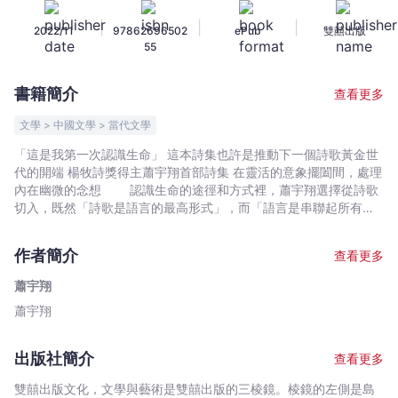
錄
|
|
|
2022/11
97862696502
ePub
雙囍出版
黑
55
暗
-
書籍簡介
查看更多
蕭
宇
文學 > 中國文學 > 當代文學
翔
「這是我第一次認識生命」 這本詩集也許是推動下一個詩歌黃金世
-
代的開端 楊牧詩獎得主蕭宇翔首部詩集 在靈活的意象擺闔間，處理
文
內在幽微的念想 認識生命的途徑和方式裡，蕭宇翔選擇從詩歌
宇
切入，既然「詩歌是語言的最高形式」，而「語言是串聯起所有價
值的系統」，《人該如何燒錄黑暗》即是蕭宇翔認識生命的歷程。
宙
在第一部詩集裡，詩人展示了他的「詞彙庫」，並且清楚交代
｜
作者簡介
查看更多
了從何而來——特朗斯特羅默、木心、阿巴斯、楊牧、德里克・沃
Bookniverse
克特，也許還有一位被稱呼為「永和」說台語的人士。就如同節奏
蕭宇翔
是音樂的基本，詞彙庫的建立是詩歌創作的基礎。 燒錄，是上
蕭宇翔
個世紀的日常勞動，以鐳射將光碟的塗層燒去部分，藉以完成不可
逆反的錄製。以科學的詞彙描摹人類的情感流動，是蕭宇翔處理
「情」與「理」的最佳注解。 《人該如何燒錄黑暗》共分六
出版社簡介
查看更多
輯，從分輯中，層層遞進，由前人的精采作品出發，以無限自由的
遊牧的爵士做結，明白「這世上的一切都是灰塵的前身，也將是灰
雙囍出版文化，文學與藝術是雙囍出版的三棱鏡。棱鏡的左側是島