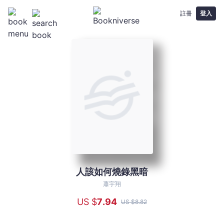
註冊
登入
人該如何燒錄黑暗
人
該
蕭宇翔
如
US $
7
.94
US $
8
.82
何
燒