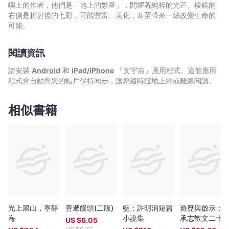
塵的來世」。呈現了詩人的進路，描摹了未來的企圖，展露持續建
嶼上的作者，他們是「地上的繁星」，閃耀著純粹的光芒。棱鏡的
構快速膨脹的詩觀： 輯一，「詞彙庫」建構的展現，透過模
右側是折射後的七彩，可能豐富、美化，甚至帶來一絲改變生命的
仿，致敬心儀的前輩寫作者。 輯二，以唱片的正反面概念，做
可能。
了三組兩兩參照的詩，是前因與後果，也是表裡的映射。 輯
三，如何將日常的感情經由「構思」的歷程轉化成理性的，富含敘
閱讀資訊
事性的詩作。 輯四，「告訴我什麼是生命」，一句少年的誠摯
問句，帶出了自我不斷修正的宇宙觀。 輯五，既是時間之旅，
請安裝
Android
和
iPad/iPhone
「文宇宙」應用程式。這個應用
也是空間的轉移，如何以詩伴隨生命旅程中的自己 輯六，從爵
程式會自動與您的帳戶保持同步，讓您隨時隨地上網或離線閱讀。
士自由的切分節奏中，重新解放「詞彙庫」的序列，發展新的韻
律。 感受列車正加速，窗格剪裁過你的雙目 ──飄搖的絲
絮。玻璃扇開，有人 目送在窗外。這時一些氣旋透入而種籽
相似書籍
紛落荒野──連根生長火芒與風葦 ──〈火芒與風葦〉
本書特色 蕭宇翔的首部詩集，無論在結構、主題，詩行的表現
與掌握，毫無新手的生澀與稚嫩。雖然生於世紀末，卻自詡為「新
古典主義」信徒，講求均勻、對稱，反對無意義的華麗裝飾。強調
「構思」的蕭宇翔，認為這是作詩的理想途徑，也只有透過構思，
能將形式與內容兩者統合起來。對他來說，詩的範圍應是越寬闊越
理想，任何明確的定義，都可能限縮發展的可能。 《人該如何燒錄
黑暗》，是一位青年詩人的誕生歷程，除了展現寫作實力外，同時
也處理了人生的命題：「遺忘與原諒」。
光上黑山，寧靜
善遞饅頭(二版)
藍：許明涓短篇
遊歷與啟示：
海
小說集
承志散文二十
US $
6.05
篇