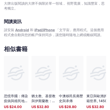
跨
預告了國際政經局勢的開端── 作者綜觀全局，視野恢弘地解讀
大牌出版閱讀的大牌不侷限於單一領域， 視野寬廣，知識豐富，思
越
貿易的歷史，其以精湛的手法把精選故事與史料分析交織在一起，
考獨立。
人
給讀者清晰完整,綜觀古今的貿易史輪廓。書中從貿易源始談起，再
論及世界各國爭奪貿易霸主地位的榮耀與挫敗，並涉及咖啡,紡織品,
類
閱讀資訊
茶葉,香料,糖,石油等重要物資的文化史；其中新技術的發明與改
五
良，更改變了全球政經進程。 本書帶領讀者巡禮人類五千多年
千
請安裝
Android
和
iPad/iPhone
「文宇宙」應用程式。這個應用
來的貿易征程，見證全球整合的過程，理解貿易如何形塑世界，又
程式會自動與您的帳戶保持同步，讓您隨時隨地上網或離線閱讀。
年
如何為人類帶來顛覆性的變革。貿易的欲望不僅只是人類最古老的
的
天性，也是今日許多重要事件發展的根基。在面臨因全球化而生的
巨大政治抗爭與分歧時，我們能更洞悉其中關鍵，排除思考陷阱，
貿
相似書籍
增長知識,膽識與見識。
易
之
旅
【經
典
紀
念
版】
恐慌帝國：傳染
猶太教、基督教
中澳移民長廊歷
東亞與歐洲的
-
疫病與殖民地的
與伊斯蘭教：流
史與承傳
籍世界, 1450–
威
憂慮
散時期的合作與
1850：聯繫與
US $
24.00
US $
32.80
US $
28.80
US $
32.80