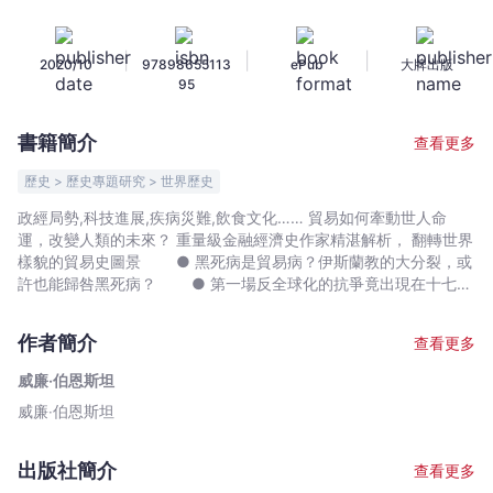
貿
易
|
|
|
2020/10
97898655113
ePub
大牌出版
如
95
何
形
書籍簡介
查看更多
塑
世
歷史 > 歷史專題研究 > 世界歷史
界，
政經局勢,科技進展,疾病災難,飲食文化…… 貿易如何牽動世人命
從
運，改變人類的未來？ 重量級金融經濟史作家精湛解析， 翻轉世界
石
樣貌的貿易史圖景 ● 黑死病是貿易病？伊斯蘭教的大分裂，或
器
許也能歸咎黑死病？ ● 第一場反全球化的抗爭竟出現在十七世
紀的倫敦？ ● 波士頓傾茶事件其實是種商業競爭手段？ ●
時
引爆美國南北戰爭爆發的真相，竟涉及貿易政策的分歧？ ● 穆
代
作者簡介
查看更多
斯林國度曾為世界商業霸主，為何新近復興的西方能迅速崛起，翻
到
轉全球局勢？ ● 中美貿易關係緊繃的根源為何？ 世界漸
威廉‧伯恩斯坦
數
形依賴不停流動的貿易，讓人類既繁榮又脆弱── 為何十九世紀
威廉‧伯恩斯坦
位
各國，能奉行保護主義的貿易政策而沒什麼損傷；但在全球經濟整
合的二十一世紀，自給自足卻變成極冒險的事？而貿易又如何插足
時
全球政治,經濟與文化，使某些國家趁勢崛起，有的國家卻一蹶不
代，
出版社簡介
查看更多
振？ 貿易不僅影響了世界的發展，改變了人類的命運， 更