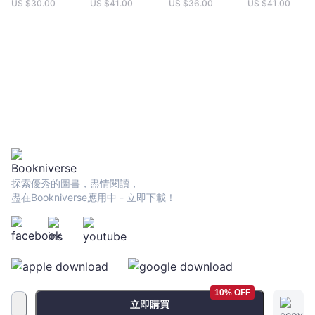
衝突
比較
US $
30.00
US $
41.00
US $
36.00
US $
41.00
廉‧
伯
恩
斯
坦
-
文
宇
宙
｜
Bookniverse
探索優秀的圖書，盡情閱讀，
盡在Bookniverse應用中 - 立即下載！
10% OFF
立即購買