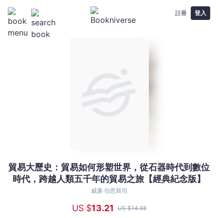
註冊
登入
貿易大歷史：貿易如何形塑世界，從石器時代到數位
貿
時代，跨越人類五千年的貿易之旅【經典紀念版】
易
大
威廉‧伯恩斯坦
歷
US $
13
.21
US $
14
.68
史：