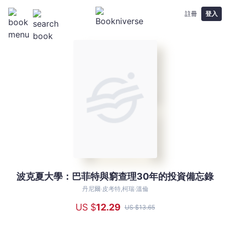
註冊
登入
波克夏大學：巴菲特與窮查理30年的投資備忘錄
波
克
丹尼爾‧皮考特,柯瑞‧溫倫
夏
US $
12
.29
US $
13
.65
大
學：