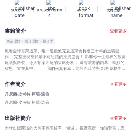
巴
|
|
|
2022/11
978626719119
ePub
大牌出版
菲
4
特
與
書籍簡介
查看更多
窮
查
商業理財 > 投資理財 > 投資學
理
風靡全球百萬股東、唯一追蹤波克夏股東會長達三十年的重磅巨
30
作， 完整重現當代最不可思議的投資盛會！ 影響你一生最棒的致富
年
建議與啟發、令人拍案叫絕的策略分析， 還有震驚的內幕、幽默的
的
省思，皆在其中。 我們何其有幸，能與巴菲特與查理‧蒙格生活
在同一個世代， 得以見證當代最偉大投資者，展現人類極限值
投
的「財富製造」能力： ★典藏金融史上最耀眼的複利曲線
資
作者簡介
查看更多
如果你在1964年買進1股波克夏的股票，到了2017年底， 這張
備
股票會膨脹24,047倍，也就是持續五十三個年頭、20.9％的年化報
丹尼爾‧皮考特,柯瑞‧溫倫
忘
酬率。 這個驚人的績效不但前無古人，很可能也將後無來者。
丹尼爾‧皮考特,柯瑞‧溫倫
錄
★遠勝世上任何一所頂尖商學院的MBA課程 本書詳盡記錄
了過去三十年間， 巴菲特與蒙格在波克夏股東會上的思維脈
-
絡， 內容涵蓋投資心法、市場分析、產業觀察、公司治理與人
丹
出版社簡介
查看更多
生習題等範疇， 透過淺白而清晰的紀實方式娓娓道來， 無
尼
論你是巴菲特迷、職業股東、專業經理人或價值投資的信徒，
大牌出版閱讀的大牌不侷限於單一領域， 視野寬廣，知識豐富，思