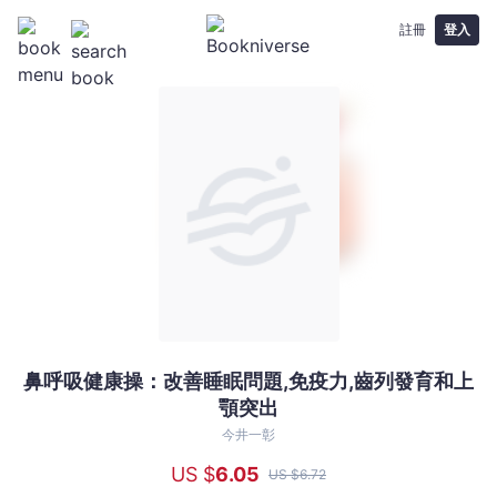
註冊
登入
鼻呼吸健康操：改善睡眠問題,免疫力,齒列發育和上
鼻
顎突出
呼
吸
今井一彰
健
US $
6
.05
US $
6
.72
康