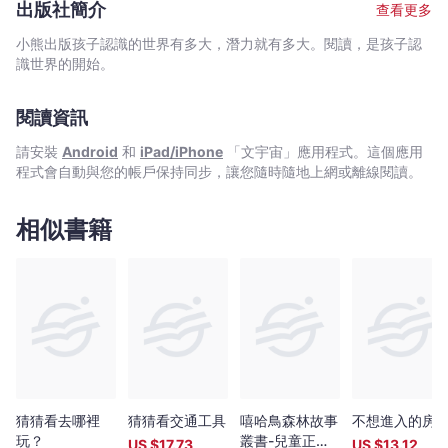
出
出版社簡介
查看更多
上呢？快跟我們一起來看看吧！ 你知道嗎？正確的呼吸方式是
-
要練習的，錯誤的呼吸方式所帶來的影響，遠比你想像中的嚴重！
小熊出版孩子認識的世界有多大，潛力就有多大。閱讀，是孩子認
今
如果你的孩子是用嘴巴呼吸，細菌和髒東西就大咧咧的從口腔
識世界的開始。
井
中侵門踏戶的襲擊人體，不但會導致免疫力下降，長期用嘴巴呼吸
一
還會造成口腔發育不良,齒列不整齊,咬合有問題，甚至上顎突出影響
閱讀資訊
彰
臉型！此外，孩子也常會因而打呼,無法進入深層睡眠，在寶貴的睡
眠時間中不能獲得充分休息，久而久之便會發育不良,長不高！
-
請安裝
Android
和
iPad/iPhone
「文宇宙」應用程式。這個應用
日本鼻呼吸專家──今井一彰醫師特別以繪本的形式來告訴大家，如
文
程式會自動與您的帳戶保持同步，讓您隨時隨地上網或離線閱讀。
何用「啊咿嗚唄鼻呼吸健康操」訓練正確的呼吸法，有效避免上述
宇
問題的發生喔！ 讓我們跟著書中可愛的主角──大鼻和闊嘴一起
宙
大喊「啊,咿,嗚,唄」，一天三十次，堅持三個月，就能學會用鼻子
相似書籍
｜
呼吸的正確方式，讓舌頭回到正確的位置，常保健康和端正的外
觀。
Bookniverse
猜猜看去哪裡
猜猜看交通工具
嘻哈鳥森林故事
不想進入的房
玩？
叢書-兒童正向
US $
17.73
US $
13.12