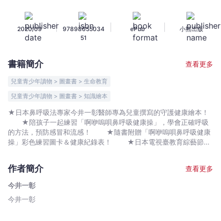
操：
改
|
|
|
2020/09
97898655034
ePub
小熊出版
善
51
睡
眠
書籍簡介
查看更多
問
題,
兒童青少年讀物 > 圖畫書 > 生命教育
免
兒童青少年讀物 > 圖畫書 > 知識繪本
疫
★日本鼻呼吸法專家今井一彰醫師專為兒童撰寫的守護健康繪本！
力,
★陪孩子一起練習「啊咿嗚唄鼻呼吸健康操」，學會正確呼吸
齒
的方法，預防感冒和流感！ ★隨書附贈「啊咿嗚唄鼻呼吸健康
列
操」彩色練習圖卡＆健康紀錄表！ ★日本電視臺教育綜藝節目
發
〈世界上最想上的課〉等多個媒體熱烈介紹！ 在某個風和日麗
育
的日子，有兩個妖怪相遇了。 他們是用鼻子呼吸的大鼻，和用
作者簡介
查看更多
嘴巴呼吸的闊嘴。 他們兩個是不打不相識的好朋友，不論何時
和
何地都要比個高低才罷休。 「呼！」闊嘴用力吐氣，飛快的往
上
今井一彰
前邁進。 覺得上氣不接下氣時，就大口吸氣，呼呼──哈哈──
顎
今井一彰
呼呼！ 大鼻則是用鼻子輕輕噴氣，穩穩的往前邁進。 覺得
突
上氣不接下氣時，就輕輕吸氣，咻咻──嘶嘶──咻咻！ 用嘴呼
吸的闊嘴會贏得最後的勝利嗎？還是會被用鼻子吸呼的大鼻後來追