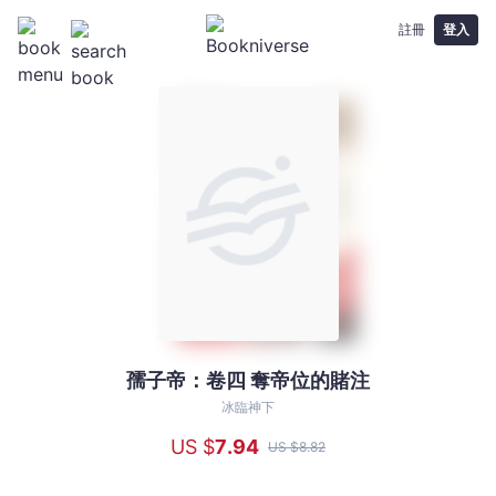
註冊
登入
孺子帝：卷四 奪帝位的賭注
孺
子
冰臨神下
帝：
US $
7
.94
US $
8
.82
卷
四