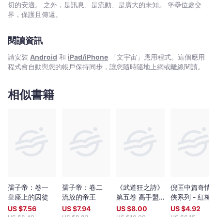
望的冠軍侯；心懷鬼胎的東海王；從邊界與匈奴談判回來、剛剛嶄
切的安適。 之外，是訊息、是流動、是廣大的未知。 堡壘位處交
露頭角的倦侯暨鎮北將軍韓孺子，以及第四位競爭「候選人」！
界，保護且傳遞。
♛ 韓孺子發現自己最近身的人，都在十步之外了。 在
邊疆時，他只要考慮楚軍與匈奴關係，一致對外。回到皇城，有著
閱讀資訊
「候選」資格的擁護者、朝廷大臣、皇族權貴、江湖人、望氣者，
北軍與南軍、消聲匿跡的舊勢力依次浮現，還有一群尚未能進入朝
請安裝
Android
和
iPad/iPhone
「文宇宙」應用程式。這個應用
堂、卻能引起重量級輿論的「讀書人」。 各方勢力都在首鼠兩
程式會自動與您的帳戶保持同步，讓您隨時隨地上網或離線閱讀。
端、幾派討好，唯韓孺子手上籌碼最少。沒有「實力」，只有智
取。然而智取的依據，其實竟在他的「仁心」…… │精采情節摘
錄│ ✑ 郭叢勸說韓孺子的時候，楊奉一直沒有開口，也沒有送
相似書籍
行，這時露出微笑，好像剛剛打了一場勝仗，「倦侯應該高興，水
面起瀾，意味著水下有魚，郭叢出面，則意味著大魚。」 ✑
「虧你也是韓氏子孫，當過皇帝的人，見識如此淺陋，從來沒聽說
過女眷執掌半個朝廷嗎？」 ✑ 韓孺子向楊奉問道：「讀書人裡
也出說客，與那些望氣者有什麼區別呢？一個講仁義，一個講天命
嗎？」 ✑ 「這是一回事，有時候，懦弱就是聰明。」
孺子帝：卷一
孺子帝：卷二
《武道狂之詩》
倪匡中篇奇情
皇座上的囚徒
流放的帝王
第五卷 高手盟
俠系列 - 紅梅
約
劍
US $
7.56
US $
7.94
US $
8.00
US $
4.92