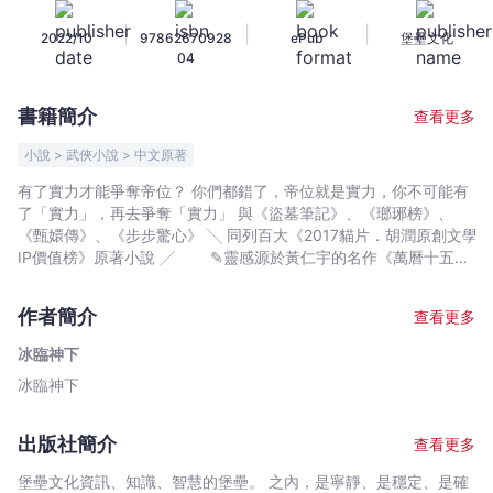
奪
|
|
|
2022/10
97862670928
ePub
堡壘文化
帝
04
位
的
書籍簡介
查看更多
賭
注
小說 > 武俠小說 > 中文原著
-
有了實力才能爭奪帝位？ 你們都錯了，帝位就是實力，你不可能有
冰
了「實力」，再去爭奪「實力」 與《盜墓筆記》、《瑯琊榜》、
臨
《甄嬛傳》、《步步驚心》 ╲ 同列百大《2017貓片．胡潤原創文學
神
IP價值榜》原著小說 ╱ ✎靈感源於黃仁宇的名作《萬曆十五
年》 何謂名、何謂權？有名無權，有權無名是什麼？ 皇帝
下
是君權神授，還是人力苦心營造？ ✎一部以架空歷史為背景
-
作者簡介
查看更多
探討名實關係、深究權力的權謀宮鬥小說 ✎第一人稱視
文
角、情境體驗式、人物群像精妙 謀略與人物心理成長小說
冰臨神下
宇
「倦侯根基太淺，拿什麼爭奪帝位？」 「你的實力明明比別人
冰臨神下
宙
都差，卻敢於爭奪帝位。我很納悶，你的信心到底是從哪來的？」
♛ 皇太后瘋了？ 楊奉帶來這個驚人的消息。不僅如
｜
此，太后還受「望氣者」挑撥，答應了由朝中大臣們「票選」決定
Bookniverse
出版社簡介
查看更多
由誰繼位皇帝！這聞所未聞的舉動，掀起各方勢力暗湧的野心。
於是望氣者集結了符合資格的眾皇子：看似大勢所歸、成功在
堡壘文化資訊、知識、智慧的堡壘。 之內，是寧靜、是穩定、是確