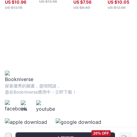
新史詩級巨作，
本】：英國文學
III: The Voyag
US $
12.56
US $
10.96
US $
7.56
US $
10.05
特別收錄諾貝爾
史上第一部長篇
of the Dawn
US $
12.18
US $
8.40
US $
12.56
文學獎獲獎致辭
小說（二版）
Treader
探索優秀的圖書，盡情閱讀，
盡在Bookniverse應用中 - 立即下載！
20% OFF