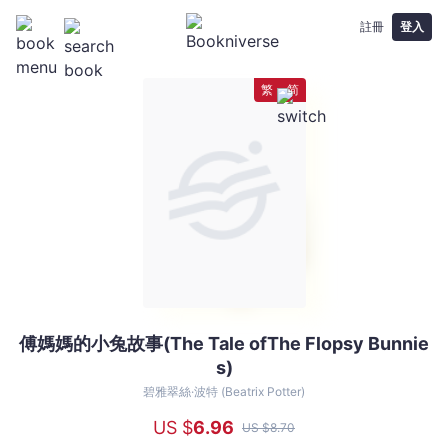
註冊
登入
繁
简
傅媽媽的小兔故事(The Tale ofThe Flopsy Bunnie
傅
s)
媽
媽
碧雅翠絲·波特 (Beatrix Potter)
的
US $
6
.96
US $
8
.70
小