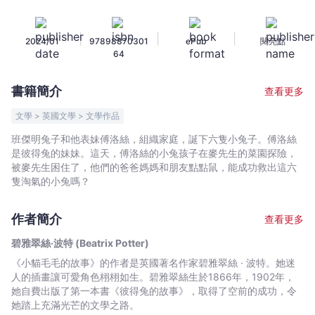
兔
故
|
|
|
2024/01
97898870301
ePub
閱亮點
事
64
(The
Tale
書籍簡介
查看更多
ofThe
Flopsy
文學 > 英國文學 > 文學作品
Bunnies)
班傑明兔子和他表妹傅洛絲，組織家庭，誕下六隻小兔子。傅洛絲
-
是彼得兔的妹妹。這天，傅洛絲的小兔孩子在麥先生的菜園探險，
碧
被麥先生困住了，他們的爸爸媽媽和朋友點點鼠，能成功救出這六
雅
隻淘氣的小兔嗎？
翠
絲
作者簡介
查看更多
·
碧雅翠絲·波特 (Beatrix Potter)
波
《小貓毛毛的故事》的作者是英國著名作家碧雅翠絲 · 波特。她迷
特
人的插畫讓可愛角色栩栩如生。碧雅翠絲生於1866年，1902年，
(Beatrix
她自費出版了第一本書《彼得兔的故事》，取得了空前的成功，令
Potter)
她踏上充滿光芒的文學之路。