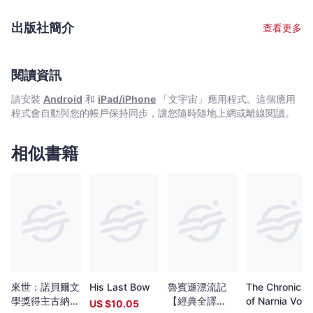
-
文
出版社簡介
查看更多
宇
宙
｜
閱讀資訊
Bookniverse
請安裝
Android
和
iPad/iPhone
「文宇宙」應用程式。這個應用
程式會自動與您的帳戶保持同步，讓您隨時隨地上網或離線閱讀。
相似書籍
來世：諾貝爾文
His Last Bow
魯賓遜漂流記
The Chronicle
學獎得主古納最
【經典全譯
of Narnia Vol
US $
10.05