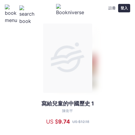
註冊
登入
寫給兒童的中國歷史 1
寫
給
陳衛平
兒
US $
9
.74
US $
12
.18
童
的