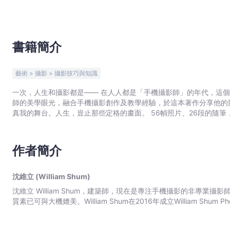
Shum)
-
文
宇
書籍簡介
宙
｜
藝術 > 攝影 > 攝影技巧與知識
Bookniverse
一次，人生和攝影都是—— 在人人都是「手機攝影師」的年代，這個隨時在手的媒
師的美學眼光，融合手機攝影創作及教學經驗，於這本著作分享他的
真我的舞台。人生，豈止那些定格的畫
作者簡介
沈維立 (William Shum)
沈維立 William Shum，建築師，現在是專注手機攝影的非專業攝影師，作品多次
質素已可與大機媲美。William Shum在2016年成立William 