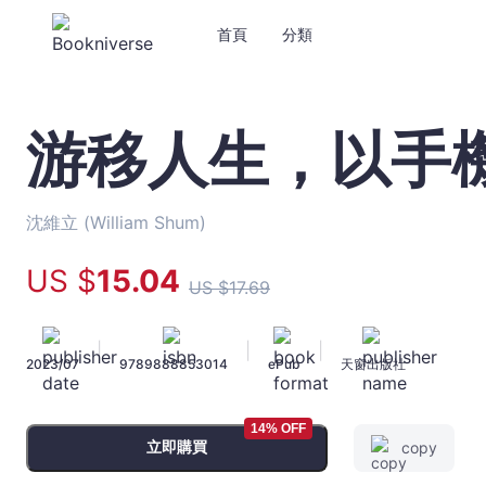
首頁
分類
游移人生，以手
游
移
人
生，
沈維立 (William Shum)
以
手
US $
15
.04
US $
17
.69
機
對
焦
|
|
|
2023/07
9789888853014
ePub
天窗出版社
-
沈
維
14% OFF
立
立即購買
copy
(William