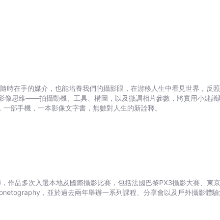
介，也能培養我們的攝影眼，在游移人生中看見世界，反照自身。 手機攝影的美，超乎我
影像思維——拍攝動機、工具、構圖，以及微調相片參數，將實用小建議
面。 56幀照片、26段的隨筆，一部手機，一本影像文字書，無數對人生的新詮釋。
入選本地及國際攝影比賽，包括法國巴黎PX3攝影大賽、東京國際攝影大賽等等。 現今智能科技
Shum Phonetography，並於過去兩年舉辦一系列課程、分享會以及戶外攝影