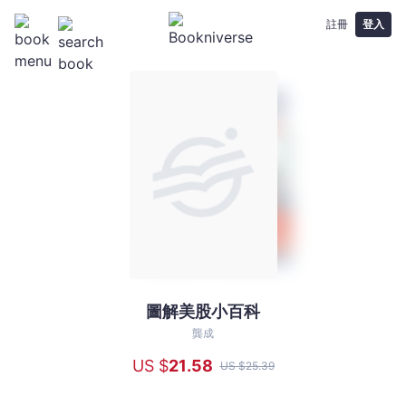
註冊
登入
圖解美股小百科
圖
解
龔成
美
US $
21
.58
US $
25
.39
股
小