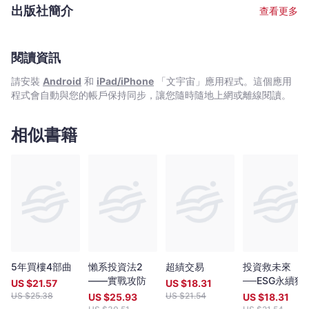
問 ‧ 過往於銀行從事投資相關工作多年 ‧ 曾在萬多元月薪狀態下，憑
出版社簡介
查看更多
股票累積數百萬財富 ‧ 現為全職投資者，擁過千萬財富 ‧ 於網上分享
投資心得，瀏覽量過百萬，為人氣博客，解答網友理財問題逾
10,000條 ‧ 《經濟一週》、《華富財經》專欄作家 ‧ 擁財務學學士
學位 ‧ 證券業持牌人士 ‧ 股票課程導師，香港及澳門學生人數逾
閱讀資訊
2,000人 ‧ 過往10年投資成績，過半能獲利超過1倍以上 Facebook
請安裝
Android
和
iPad/iPhone
「文宇宙」應用程式。這個應用
專頁「龔成」粉絲人數超過100,000人：
程式會自動與您的帳戶保持同步，讓您隨時隨地上網或離線閱讀。
www.facebook.com/80shing
相似書籍
5年買樓4部曲
懶系投資法2
超績交易
投資救未來
——實戰攻防
──ESG永續獲
US $
21.57
US $
18.31
利雙贏投資法
US $
25.38
US $
21.54
US $
25.93
US $
18.31