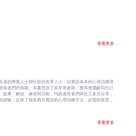
查看更多
長者的專業人士和社區的各界人士，以實證為本的心理治療理
善長者們的情緒。本書包含了多年來參與「賽馬會樂齡同行計
、故事、解說、練習與活動，均經過長者們與社工多次分享，
的經驗，反映了很多西方實證的心理治療手法，必需與受眾共
衷心感謝長者們和社工的參與，更願此手冊可以令更多的長者
培訓。手冊內容亦非供抑鬱症患者自主閱讀的材料。
查看更多