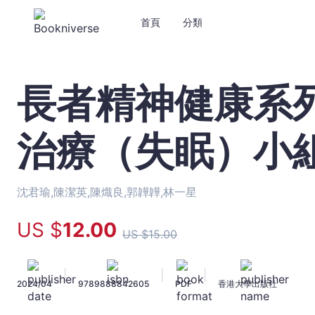
首頁
分類
長者精神健康系
長
者
精
治療（失眠）小
神
健
康
系
沈君瑜,陳潔英,陳熾良,郭韡韡,林一星
列：
認
US $
12
.00
US $
15
.00
知
與
行
|
|
|
2024/04
9789888842605
PDF
香港大學出版社
為
治