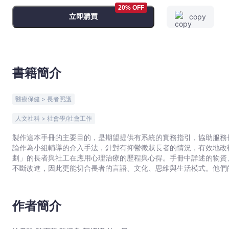
療
20% OFF
立即購買
copy
（失
眠）
小
組
實
書籍簡介
務
手
醫療保健 > 長者照護
冊
-
人文社科 > 社會學/社會工作
沈
製作這本手冊的主要目的，是期望提供有系統的實務指引，協助服務
君
論作為小組輔導的介入手法，針對有抑鬱徵狀長者的情況，有效地改
瑜,
劃」的長者與社工在應用心理治療的歷程與心得。手冊中詳述的物資
陳
不斷改進，因此更能切合長者的言語、文化、思維與生活模式。他們
潔
建，才能達到一個本土化、與受眾群體文化共融的體現方式。在此，
受惠。請留意，工作人員在運用本手冊前，必須接受相關心理治療的
英,
陳
作者簡介
熾
良,