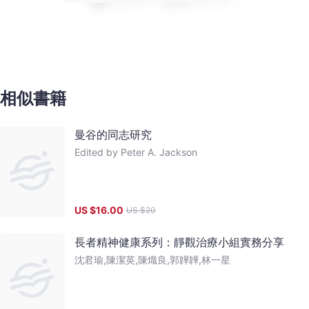
相似書籍
曼谷的同志研究
Edited by Peter A. Jackson
US $
16.00
US $
20
長者精神健康系列：靜觀治療小組實務分享
沈君瑜,陳潔英,陳熾良,郭韡韡,林一星