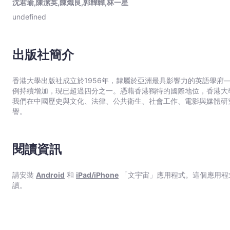
沈君瑜,陳潔英,陳熾良,郭韡韡,林一星
郭
undefined
韡
韡,
林
出版社簡介
一
星
香港大學出版社成立於1956年，隸屬於亞洲最具影響力的英語學府
-
例持續增加，現已超過四分之一。憑藉香港獨特的國際地位，香港大
文
我們在中國歷史與文化、法律、公共衛生、社會工作、電影與媒體研
宇
譽。
宙
｜
Bookniverse
閱讀資訊
請安裝
Android
和
iPad/iPhone
「文宇宙」應用程式。這個應用程
讀。