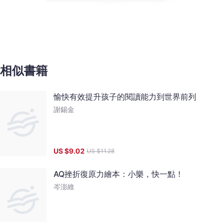
相似書籍
愉快有效提升孩子的閱讀能力到世界前列
謝錫金
US $
9.02
US $
11.28
AQ挫折復原力繪本：小樂，快一點！
岑澎維