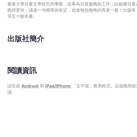
臺東大學兒童文學研究所畢業，從事為兒童服務的工作，以娛樂兒童
跑得更快；讀者一句簡單的肯定，就會無怨無悔的再來一篇！出版有
等五十餘本書。
出版社簡介
閱讀資訊
請安裝
Android
和
iPad/iPhone
「文宇宙」應用程式。這個應用程
讀。