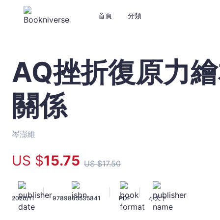
首頁
分類
AQ挫折復原力
AQ
挫
折
關係
復
原
力
繪
岑澎維
本：
愛
US $
15
.75
US $
17
.50
哭
也
沒
|
|
|
2020/11
9789865535841
PDF
小天下
關
係