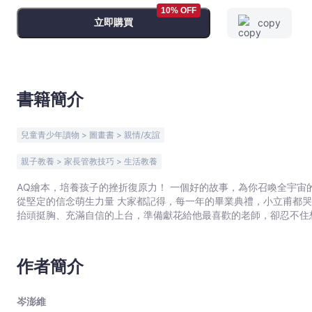
-
10% OFF
立即購買
copy
岑
澎
維
-
文
書籍簡介
宇
宙
兒童青少年讀物 > 圖畫書 > 親情/友誼
｜
Bookniverse
親子教養 > 家長管教技巧 > 生活教養
AQ繪本，培養孩子的挫折復原力！ 一個好的故事，為你召喚全宇宙
從堅定的信念萌生力量 大家都記得，每一年的畢業典禮，小立甫都哭個不停。今年，換小立甫畢業了，他下定決心絕對不哭。他
抬頭挺胸、充滿自信的上台，準備獻花給他最喜歡的老師，卻忍不住
作者簡介
岑澎維