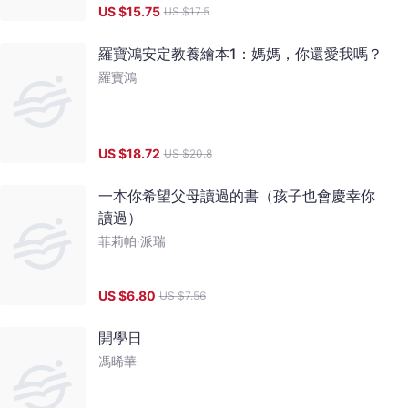
US $
15.75
US $
17.5
羅寶鴻安定教養繪本1：媽媽，你還愛我嗎？
羅寶鴻
US $
18.72
US $
20.8
一本你希望父母讀過的書（孩子也會慶幸你
讀過）
菲莉帕‧派瑞
US $
6.80
US $
7.56
開學日
馮晞華