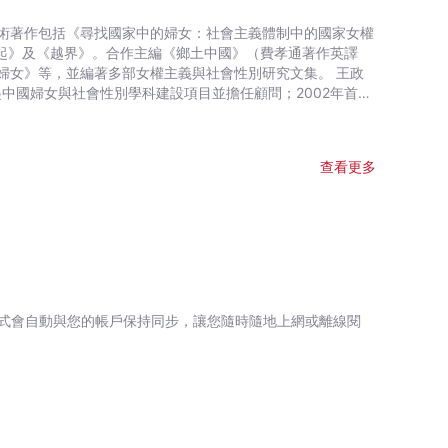
的女知識人回顧並評價自身破舊立新、爭女權與愛國／黨的人
中對政治如何影響個人選擇、生命意義與歷史評斷的性別剖
術著作包括《尋找國家中的婦女：社會主義體制中的國家女權
授王政探討了女權主義思想與制度如何為知識女性開闢新道
e)、《女性的崛起》及《越界》。合作主編《鄉土中國》（費孝通著作英譯
絡下，這項研究的學術價值與現實意義愈發突顯。——賀蕭
女》等，並編著多部女權主義與社會性別研究文集。 王政
起中國婦女與社會性別學科建設項目並擔任顧問；2002年首創
位班；2005至2019年期間創辦復旦－密西根大學社會性別
多學術著作和活動， 請見：
查看更多
式會自動與您的帳戶保持同步，讓您隨時隨地上網或離線閱