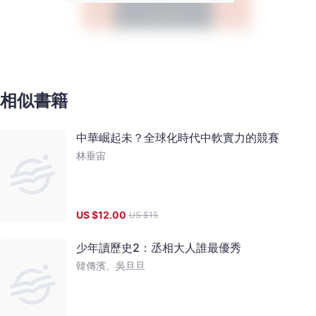
相似書籍
中華崛起未？全球化時代中軟實力的競賽
林垂宙
US $
12.00
US $
15
少年讀歷史2：丞相大人誰最優秀
韓傳濱、吳旦旦