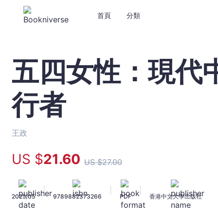
首頁
分類
五四女性：現代
五
四
女
行者
性：
現
代
中
王政
國
女
US $
21
.60
US $
27
.00
權
主
義
|
|
|
2025/05
9789882373266
PDF
香港中文大學出版社
先
行