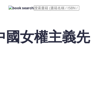
中國女權主義先