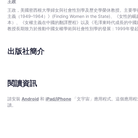
性。——胡纓，加州大學爾灣分校東亞系教授本書藉五位受五四洗禮
王政
生，檢視中國新女性建立主體意識與追求自主解放的發展及困境。書
王政，美國密西根大學婦女與社會性別學及歷史學榮休教授。主要學
析，值得當代讀者再三反思。——許慧琦，國立政治大學歷史系副教
主義（1949–1964）》(Finding Women in the Stat
路，同時揭示她們持續面對的結構性困境。在中國社會持續轉型的脈
本）、《女權主義在中國的翻譯歷程》以及《毛澤東時代成長的中國婦
（Gail Hershatter），加州大學聖克魯斯分校歷史系榮休特聘教授
教授長期致力於推動中國女權學術與社會性別學的發展：1999年發
由密西根大學、香港中文大學與中華女子學院三校聯合舉辦的婦女學學
研究所，培養了一群從事婦女與社會性別學的大學教師和研究生。更
https://sites.lsa.umich.edu/wangzheng/。
出版社簡介
閱讀資訊
請安裝
Android
和
iPad/iPhone
「文宇宙」應用程式。這個應用程
讀。