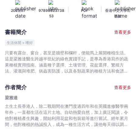
梁
|
|
|
2025/07
97898823738
PDF
香港中文大學出
雅
53
版社
達
-
書籍簡介
查看更多
文
宇
生活休閒 > 嗜好
宙
只要有露台、窗台，甚至是牆壁和欄杆，便能馬上展開種植生活。
｜
這是梁雅達醫生跨越半世紀的綠色實踐手記，是專為香港寫作的蔬
Bookniverse
果種植實用指南。涵蓋種子選擇、土壤管理、花盆選擇、繁殖方
法、灌溉與堆肥、病蟲害防護，以及各類蔬果的種植方法和食譜。
這更是一部糅合生態反思與生活哲學的作品。我們習慣各種消費的
便利，追求即時滿足，食物從遠方而來，留下巨大的碳足跡。栽種
作者簡介
查看更多
自家蔬菜，讓我們知道食物的生命軌跡，有利健康的同時，減少對
環境的破壞。 通過種植，我們把自然帶進生活，同植物一起感受生
梁雅達
命的節奏。「每當一粒種子發芽，蛻去堅硬的外衣時，奇蹟亦隨之
土生土長香港人，除二戰期間在澳門度過四年和在英國進修醫學兩
展開，它將逐步兌現你對它的期望，亦即是你對它的『信心』」。
年外，一直都生活在這片土地。自幼熱愛自然，加上廣泛閱讀，令
——生活的盼望不在遠方，而在親手耕耘的當下。------------------
他對種植產生興趣，開始利用花盆和包裝箱等進行嘗試。經年累月
---------------------------------------------------------------作者
間，他對種植的熱誠投入，成為一種生活方式，讓他每天得以調整
通過描述他的種植生活，呈現一個可以同時用視覺、嗅覺和觸覺去
身心，安然渡過長年高壓的外科醫生生涯。退休後，他全心照顧心
感受的色彩繽紛世界。書中有很多實用的小技巧，讀者大可選擇一