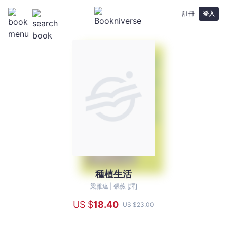
註冊
登入
種植生活
種
植
梁雅達 |
張薇 [譯]
生
US $
18
.40
US $
23
.00
活
-