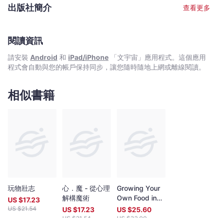
愛的植物，過著簡單但同樣充滿意義的生活，繼續愉快地持守他與
些作為參考，開展自己的種植生活，或者在蔬菜瓜果之間，某天能
出版社簡介
查看更多
自然的契約。
種出一個更廣闊的生活空間。—林漢明香港中文大學卓敏生命科學
教授梁醫生用50 年的本地種植經驗，介紹一個個適合香港種植的蔬
果品種，以及種植過程中的小故事、小貼士，還有簡單實用的食
閱讀資訊
譜，對喜歡種植的朋友，絕對是一本不可多得的書籍。此外，書中
還旁及不少與種植相關的知識、議題和討論。文字雋永，趣味盎
請安裝
Android
和
iPad/iPhone
「文宇宙」應用程式。這個應用
然，讓人愛不釋手。—劉婉儀綠田園基金前總幹事這本書如同一個
程式會自動與您的帳戶保持同步，讓您隨時隨地上網或離線閱讀。
藏寶盒，蘊藏著豐富的知識與體驗，引領著我們在種植的旅程中，
去探索、 去發現。希望大家能一同閱讀、研究、實踐，並享受這份
耕耘的樂趣。 —何富德醫生 熱愛種植者 Arthur 的書對新手和專業
相似書籍
人士都非常有用。我初從事有機耕種時，連一顆種子也沒有觸摸
過。這本書不但製作嚴謹，更有多種「東西共融」的品種，讓我從
中受到很多啟發，並一直從事有機耕種至今。—吳碧雲有心機農場
創辦人
玩物壯志
心．魔 - 從心理
Growing Your
解構魔術
Own Food in
US $
17.23
Hong Kong
US $
21.54
US $
17.23
US $
25.60
(Expanded