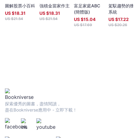
圖解股票小百科
強積金當家作主
富足家庭ABC
駕馭趨勢的獲
(簡體版)
系統
US $
18.31
US $
18.31
US $
21.54
US $
21.54
US $
15.04
US $
17.22
US $
17.69
US $
20.26
探索優秀的圖書，盡情閱讀，
盡在Bookniverse應用中 - 立即下載！