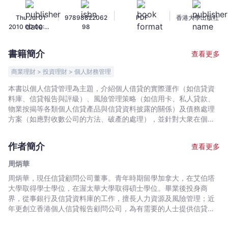
理
|
|
|
Thu Jul 01
97898822062
PDF
香港大學出版社
指
2010 00:00:00
98
南
GMT+0000
-
(Coordinated
書籍簡介
查看更多
Universal
周
Time)
炳
商業理財 > 投資理財 > 個人財務管理
華
本書以個人信貸管理為主題，介紹個人借貸的實際運作（如信貸資
-
料庫、信貸報告與評級）、風險管理策略（如信用卡、私人貸款、
文
物業按揭等各類個人信貸產品與信貸資料披露的關係）及債務處理
宇
方案（如應對收數公司的方法、破產的處理），並針對大衆在個人
借貸中可能遇到的疑惑和困境，提供詳盡的解答以及可行的處理方
宙
法。 大多數在職人士有能力進行個人信貸行爲（如信用卡消費和私
｜
作者簡介
查看更多
人貸款），在信貸資料庫中擁有自己的信貸報告；他們將從本書吸
Bookniverse
收關於信貸相關的有用知識。對於銀行、信貸行業的從業員，本書
周炳華
也是一本理想的參考書。
周炳華，現任信貸顧問公司董事。青年時期留學加拿大，在艾伯塔
大學取得學士學位，在渥太華大學取得碩士學位。畢業後投身商
界，從事銀行及信貸資料庫的工作，擅長人力資源及風險管理；近
年更創立香港個人信貸報告顧問公司，為有需要的人士提供信貸專
業建議及解決方案，並多次接受各類媒體（報章、電視台及電台）