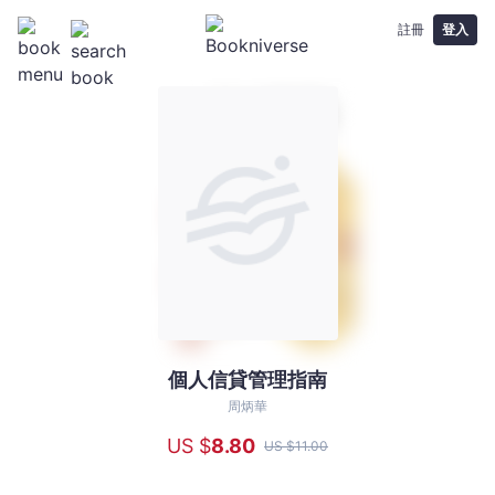
註冊
登入
個人信貸管理指南
個
人
周炳華
信
US $
8
.80
US $
11
.00
貸
管