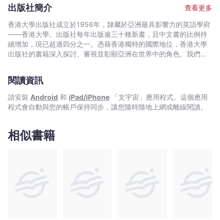
訪問，解答有關個人信貸方面的問題，亦曾應各商會的邀請，擔任
出版社簡介
查看更多
座談會嘉賓，通過經驗分享，加深香港市民對信貸問題的認識、幫
助市民保障自身信貸方面的利益。
香港大學出版社成立於1956年，隸屬於亞洲最具影響力的英語學府
——香港大學。出版社每年出版逾三十種新書，且中文書的比例持
續增加，現已超過四分之一。憑藉香港獨特的國際地位，香港大學
出版社的書籍深入探討、審視並彰顯亞洲在世界中的角色。我們在
中國歷史與文化、法律、公共衛生、社會工作、電影與媒體研究、
藝術，以及建築與城市規劃等領域的出版物尤為享有盛譽。
閱讀資訊
請安裝
Android
和
iPad/iPhone
「文宇宙」應用程式。這個應用
程式會自動與您的帳戶保持同步，讓您隨時隨地上網或離線閱讀。
相似書籍