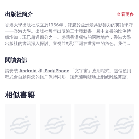
｜
Bookniverse
出版社簡介
查看更多
香港大學出版社成立於1956年，隸屬於亞洲最具影響力的英語學府
——香港大學。出版社每年出版逾三十種新書，且中文書的比例持
續增加，現已超過四分之一。憑藉香港獨特的國際地位，香港大學
出版社的書籍深入探討、審視並彰顯亞洲在世界中的角色。我們在
中國歷史與文化、法律、公共衛生、社會工作、電影與媒體研究、
藝術，以及建築與城市規劃等領域的出版物尤為享有盛譽。
閱讀資訊
請安裝
Android
和
iPad/iPhone
「文宇宙」應用程式。這個應用
程式會自動與您的帳戶保持同步，讓您隨時隨地上網或離線閱讀。
相似書籍