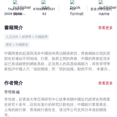
商
|
|
|
Thu Jul 09
97898880531
PDF
香港大學出版社
會
2009 00:00:00
62
網
GMT+0000
絡
(Coordinated
書籍簡介
查看更多
Universal
及
Time)
社
人文社科 > 經濟學 > 中國經濟
會
歷史 > 中國歷史
功
中國商會的起源與清末中國頒布商法關係密切，商會網絡出現的原
能
因在於連結不同地域、行業、族群之間的商會。中國的商會從清末
-
起已形成細密的網絡系統，足見商人的高度組織能力，與有管理學
李
家批評中國人只「強於關係」而「弱於組織」顯然不符。 本書共收
培
論文八篇，書末附有〈香港及海外華商會、華商團體史研究文獻目
德
錄〉近二百條。本書討論的對象，主要為商人和商會網絡，另論及
作者簡介
查看更多
商會所發揮的社會功能，都以不同的商會為研究個案。本書論述的
編
區域，包括中國本土的天津、北京、河北、上海、廣州、汕頭、香
-
李培德 編
港以及海外的日本。論述的主題，涵蓋商人網絡、商會及商人團體
文
李培德，於香港大學亞洲研究中心從事有關中國近代經濟史和商業
的組織結構及其社會、經濟功能等。本書各論文的議題，多為過去
宇
史研究十多年，目前在進行的研究計劃包括：中國銀行業發展史、
學界未被注意者，正可補足目前商會史研究在這方面的不足。
上海的銀行家、香港銀行廣告史、漢冶萍公司史與日本借款關係
宙
等。