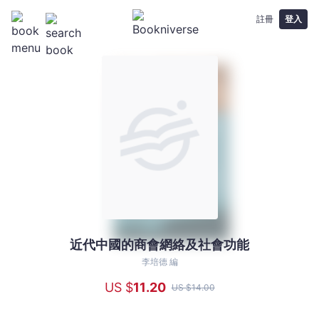
註冊
登入
近代中國的商會網絡及社會功能
近
代
李培德 編
中
US $
11
.20
US $
14
.00
國
的