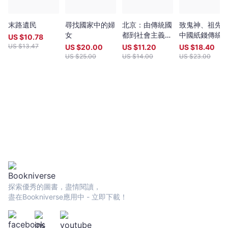
末路遺民
尋找國家中的婦
北京：由傳統國
致鬼神、祖先
女
都到社會主義首
中國紙錢傳統
US $
10.78
都
US $
13.47
US $
20.00
US $
11.20
US $
18.40
US $
25.00
US $
14.00
US $
23.00
探索優秀的圖書，盡情閱讀，
盡在Bookniverse應用中 - 立即下載！