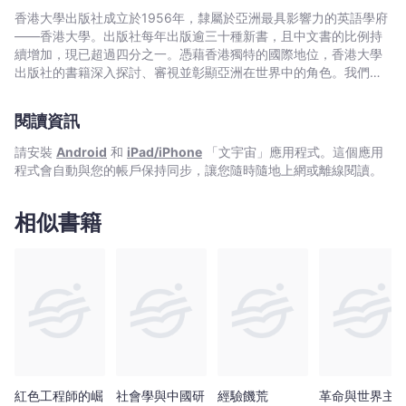
Bookniverse
香港大學出版社成立於1956年，隸屬於亞洲最具影響力的英語學府
——香港大學。出版社每年出版逾三十種新書，且中文書的比例持
續增加，現已超過四分之一。憑藉香港獨特的國際地位，香港大學
出版社的書籍深入探討、審視並彰顯亞洲在世界中的角色。我們在
中國歷史與文化、法律、公共衛生、社會工作、電影與媒體研究、
藝術，以及建築與城市規劃等領域的出版物尤為享有盛譽。
閱讀資訊
請安裝
Android
和
iPad/iPhone
「文宇宙」應用程式。這個應用
程式會自動與您的帳戶保持同步，讓您隨時隨地上網或離線閱讀。
相似書籍
紅色工程師的崛
社會學與中國研
經驗饑荒
革命與世界主