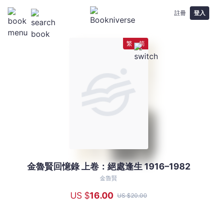
註冊
登入
繁
简
金魯賢回憶錄 上卷：絕處逢生 1916–1982
金
魯
金魯賢
賢
US $
16
.00
US $
20
.00
回
憶