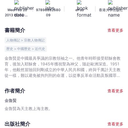
錄
|
|
|
Wed Feb 20
97898882680
ePub
香港大學出版社
上
2013 00:00:00
09
卷：
GMT+0000
絕
(Coordinated
書籍簡介
查看更多
Universal
處
Time)
逢
人物傳記 > 宗教人物傳記
生
歷史 > 中國歷史 > 近代史
1916–
金魯賢是中國最具爭議的宗教領袖之一。他青年時即接受耶穌會教
1982
育，後加入耶穌會，1945年獲祝聖為神父，隨赴歐洲深造。1951
-
年，他毅然冒險回到剛成立的中華人民共和國，終與千萬計天主教
金
徒一樣，難以避免被拘判刑的命運，以從事反革命活動及叛國罪判
魯
囚二十七年，至1982年始獲釋。出獄後，接受政府邀請出任上海神
賢
學院院長，復出任上海主教而事前未獲梵蒂岡任命，天主教友為此
作者簡介
查看更多
議論紛紜。 事隔三十年，仍執主教權杖、為中國天主教會頭號人物
-
之一的金魯賢，回溯生平，縷述上世紀中至末葉藉信仰與情操渡過
文
金魯賢
驚濤歲月的經歷。 本卷由童年及入學說起，至入耶穌會受嚴格學術
宇
金魯賢為天主教上海主教。
及靈修訓練，及於新中國成立之際應命由外國返回內地，入獄，釋
宙
放及回到上海，總結了一個大時代中的不凡經歷。
｜
出版社簡介
查看更多