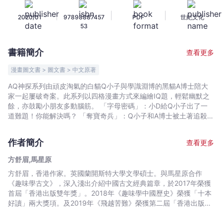
母
|
|
|
2020/01
97898887457
PDF
世紀文化
密
53
碼
闖
書籍簡介
查看更多
難
關
漫畫圖文書 > 圖文書 > 中文原著
-
AQ神探系列由頑皮淘氣的白貓Q小子與學識淵博的黑貓A博士陪大
方
家一起屢破奇案。此系列以四格漫畫方式來編繪IQ題，輕鬆幽默之
舒
餘，亦鼓勵小朋友多動腦筋。 「字母密碼」：小D給Q小子出了一
眉,
道難題！你能解決嗎？ 「奪寶奇兵」：Q小子和A博士被土著追殺，
唯一出路是一個山洞，可是車頂太高……他們要怎麼進入山洞？ 除
馬
了以上謎題，還有精選謎語和小遊戲，最適合一家大小或三五知己
星
作者簡介
查看更多
齊齊猜答案，絕對是親子共享快樂時光的最佳選擇！
原
方舒眉,馬星原
-
方舒眉，香港作家。英國蘭開斯特大學文學碩士。與馬星原合作
文
《趣味學古文》，深入淺出介紹中國古文經典篇章，於2017年榮獲
宇
首屆「香港出版雙年獎」。2018年《趣味學中國歷史》榮獲「十本
宙
好讀」兩大獎項。及2019年《飛越苦難》榮獲第二屆「香港出版雙
｜
年獎」。2020年，《低頭族看過來》與《趣味學世界文學》榮獲