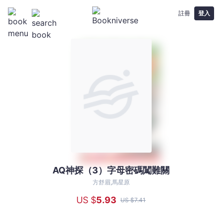
註冊
登入
AQ神探（3）字母密碼闖難關
AQ
神
方舒眉,馬星原
探
US $
5
.93
US $
7
.41
（3）
字