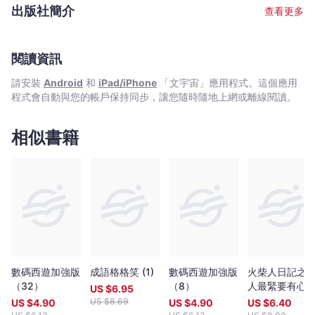
Bookniverse
「十本好讀」。2021年《趣味學世界文學》再度榮獲第三屆「香港
出版社簡介
查看更多
出版雙年獎」。 馬星原，香港著名漫畫家，水墨畫家。興趣廣泛﹑
創作範圍極廣，於時事漫畫﹑歷史漫畫﹑傳記漫畫﹑幽默生活漫畫
及兒童益智漫畫等皆有涉獵。所創作的白貓Q小子，其卡通雕像分
別樹立於九龍公園及香港灣仔會展金紫荊海傍，成為代表「香港動
閱讀資訊
漫人物」之一。
請安裝
Android
和
iPad/iPhone
「文宇宙」應用程式。這個應用
程式會自動與您的帳戶保持同步，讓您隨時隨地上網或離線閱讀。
相似書籍
數碼西遊加強版
成語格格笑 (1)
數碼西遊加強版
火柴人日記之
（32）
（8）
人最緊要有心
US $
6.95
US $
8.69
US $
4.90
US $
4.90
US $
6.40