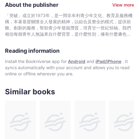
歡遊走小說世界，嘗試融會運動與文學，寫出別具風格的勵志小
About the publisher
View more
說。 作品：個人小說《心魔經》、《人魔紀》、《我要打NBA》、
《爆籃ON FIRE》、《爆籃街霸王》、《爆籃CLUTCH TIME》、
「突破」成立於1973年，是一間非牟利青少年文化、教育及服務機
《爆籃壞孩子軍團》、《爆籃戰國強籃》、《爆籃王者逆戰》、
構，本著基督關懷全人發展的精神，以綜合及整全的模式，提供前
《爆籃絕殺時機》、《武神少年1武域時空》、《武神少年2亂天下
瞻、創新的服務，幫助青少年發掘潛質，培育廿一世紀領袖。我們
者》、《武神少年3極武魔軍》、《怪病》。
相信每個青年人無論來自什麼背景，是什麼性別，擁有什麼膚色，
都擁有領袖的素質；重要的是有同路人有肯定他們，給他們鼓勵，
幫助他們將潛能及創意發揮出來。
Reading information
Install the Bookniverse app for
Android
and
iPad/iPhone
. It
syncs automatically with your account and allows you to read
online or offline wherever you are.
Similar books