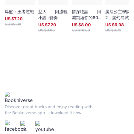
爆籃：王者逆戰
惡人——阿濃輕
情深物語——阿
魔法公主學院
小說+變奏
濃寫給你的80
2：魔幻島試煉
US $
7.20
個愛的小故事
US $
9.00
US $
7.20
US $
8.00
US $
6.98
US $
9.00
US $
10.00
US $
8.72
Discover great books and enjoy reading with
the Bookniverse app - download it now!