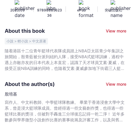
(二
|
|
|
2020/09
97898885623
ePub
突破出版社
版)
36
-
殷
About this book
View more
培
基
小說 > 輕小說 > 中文原著
-
隨着港區十二位青年籃球代表隊成員踏上NBA亞太區青少年集訓之
Bookniverse
旅開始，殷青藍被分派到紐約人隊，接受NBA式籃球訓練，過程中
遇上亦敵亦友的日本代表上本直宏，認識了天才球員艾素‧夏威，在
接受正規NBA訓練的同時，也隨着艾素‧夏威參加地下街霸三人籃球
比賽。 在地下聯賽中，殷青藍見識到美國黑人在階級和種族上的宿
命，而他們以籃球為事業的生命歷程裏，面對黑暗的街頭歲月：毒
About the author(s)
View more
品,搶劫,黑幫等等，當中的起跌辛酸，震動人心。黑人，似與黑幫已
畫上等號，當中有多少不甘屈膝的黑人青年，掙扎成長，奮鬥向
殷培基
上？又有多少個甘於活於低下層討生活的悲劇？ 故事透過殷青藍的
寫作人、中文科教師、中學籃球隊教練。 畢業于香港浸會大學中文
交友歷程，與及激戰地下街霸聯賽中，帶出不甘敗於黑暗現實的熱
系，曾是浸大籃球隊成員。曾經得過一些文藝創作獎，也得過一些
血故事，正途與歪路，就在一念之間。而成功，往往都握在自己的
籃球比賽的獎項，但被對手轟進三分球後忘記得一乾二淨！ 近年多
掌中。
數參與學界微型小說創作比賽的賽事統籌及評審工作，以及與舊隊
友組隊參加籃球賽事，認認真真比賽，賽後輕輕鬆松回味。現在喜