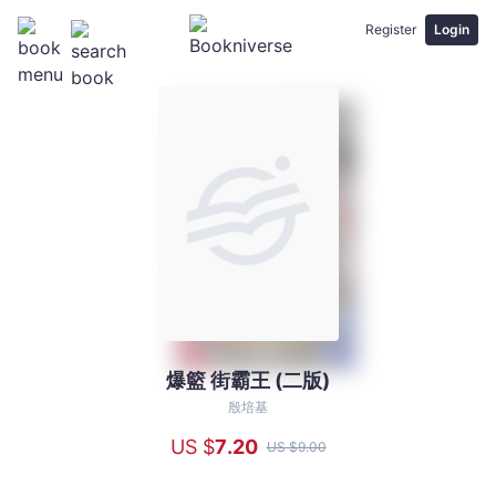
Register
Login
爆籃 街霸王 (二版)
爆
籃
殷培基
街
US $
7
.20
US $
9
.00
霸
王