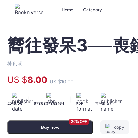
Home
Category
嚮往發呆3──喪
嚮
往
發
呆
林創成
3──
喪
US $
8
.00
US $
10
.00
鐘
與
戰
|
|
|
2019/06
9789887858164
PDF
信報出版社
吼
-
林
20% OFF
創
copy
Buy now
成