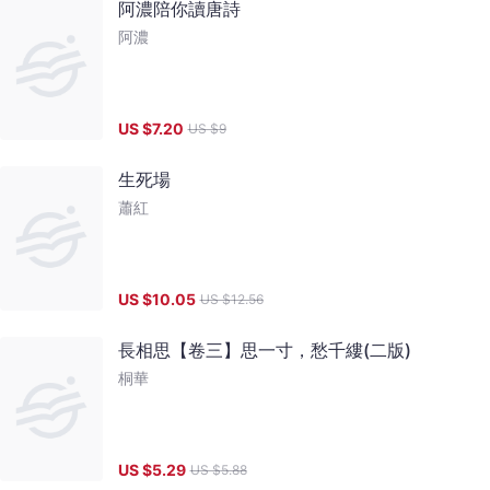
阿濃陪你讀唐詩
阿濃
US $
7.20
US $
9
生死場
蕭紅
US $
10.05
US $
12.56
長相思【卷三】思一寸，愁千縷(二版)
桐華
US $
5.29
US $
5.88