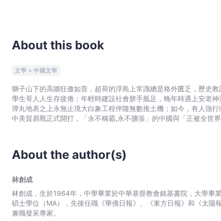
-
Bookniverse
About this book
文學 > 中國文學
獅子山下的高牆狂傲如昔，超荷的浮島上常識總是格外匱乏，歷史教
學生哥人人生存疲倦；年輕時建設社會胼手胝足，晚年時遇上安老神
彈丸地表之上永無止境大白象工程伴隨無數推土機；如今，有人強行將
中美貿易戰正式開打，「永不稱霸,永不擴張」的中國與「正被全世
脫」，脫歐留歐派別之間一直角力拉扯；花都巴黎浪漫不再，街頭不
個韓國瑜…… 盛世烽煙處處，空餘失焦喧鬧。香港2047大限未至，
荒謬年代，香港蟻民們個個呆中有淚﹗ 本書為第十三屆香港書獎提名
About the author(s)
林創成
林創成，生於1964年，中學畢業於中華基督教會銘基書院，大學畢業於國立台
碩士學位（MA），先後任職《華僑日報》、《東方日報》和《太陽
兼職發呆專家。