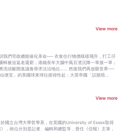
View more
訓我們苛政總能催化革命── 衣食住行物價樣樣飛升，打工仔
邏輯被迫返老還窮；港鐵長年大腦中風豆渣沉降一單接一單；
洗頭艇開進議會尋求法治地位…… 然後我們再放眼世界──
界佔便宜」的美國球來球往搓得性起；大英帝國「話脫唔
時火光熊熊,激戰處處；台灣總統選戰近了，中路突然殺出一
眼下高官權貴已然迫出200萬+1人群起反抗；生於一塌糊塗的
書目(文學及非文學組)
View more
灣大學哲學系，在英國的University of Essex取得
報》，崗位分別是記者、編輯和總監等，曾任《信報》主筆，