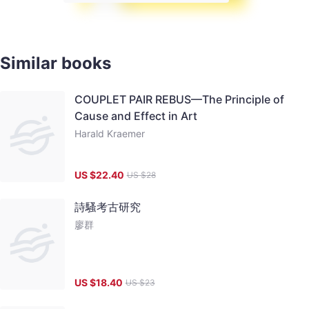
Similar books
COUPLET PAIR REBUS—The Principle of
Cause and Effect in Art
Harald Kraemer
US $
22.40
US $
28
詩騷考古研究
廖群
US $
18.40
US $
23