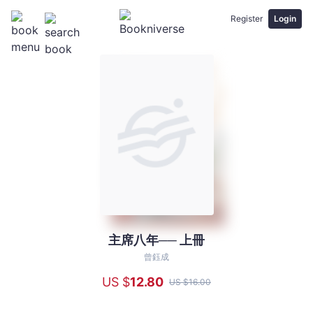
Register
Login
主席八年── 上冊
主
席
曾鈺成
八
US $
12
.80
US $
16
.00
年
──