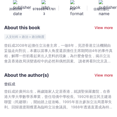
上
|
|
|
2020/06
978988741761
PDF
信報出版社
冊
3
-
曾
About this book
View more
鈺
成
人文社科 > 政治 > 政治制度
-
曾鈺成2008年起擔任立法會主席，一做8年，見證香港立法機關由
Bookniverse
妥協走向對抗，本書以當事人角度還原擔任主席期間頭4年的事件真
相，解釋一些初看起來出人意料的現象，為什麼會發生，揭示立法
會及香港政局演變過程中的必然和偶然因素。 讀者將看到北京及香
港不同持份者的價值取向,考慮角度和思維邏輯，明白為何即使大家
都真誠地以香港利益為依歸，卻會採取互相矛盾以至完全對立的立
About the author(s)
View more
場。 本書詳細記述了香港政界與北京互動,立法會黨派衝突,政改起
錨,五區總辭,唐梁特首選戰等牽動及改變香港發展軌跡等事件。 本
曾鈺成
書以具體事例闡明《議事規則》,議會慣例和有關法例的應用，讓讀
曾鈺成於廣州出生，兩歲隨家人定居香港，就讀聖保羅書院，在香
者加深了解立法會運作模式和議事程序。
港大學大學數學系畢業，曾任堷僑中學校長。1992年創立民主建港
聯盟（民建聯），開始踏上從攻略。1995年首次參加立法局選舉失
利。回歸過渡期獲選為臨時立法會議員。 1988年透過直選成為特區
第一屆立法會議員，其後成功連任至第五屆。2008年當選立法會主