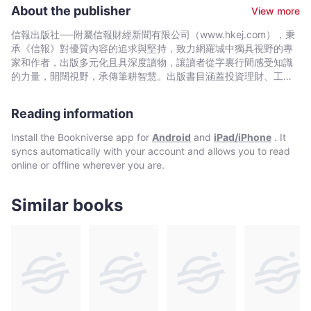
席，2016年退下火線，出任香港願景計劃召集人時，曾在《信
About the publisher
View more
報》、《am730》及《香港仔》撰寫專欄和回憶錄。
信報出版社──附屬信報財經新聞有限公司（www.hkej.com），秉
承《信報》對優質內容的追求與堅持，致力網羅城中獨具視野的專
家和作者，出版多元化且具深度讀物，讓讀者從字裏行間感受知識
的力量，開闊視野，承傳筆耕智慧。出版書目涵蓋投資理財、工商
管理、創業、政經評論、國際關係、社會科學、歷史、人物、流行
文化、教育升學、飲食健康、醫療保健、養生及旅遊等類別。
Reading information
Install the Bookniverse app for
Android
and
iPad/iPhone
. It
syncs automatically with your account and allows you to read
online or offline wherever you are.
Similar books