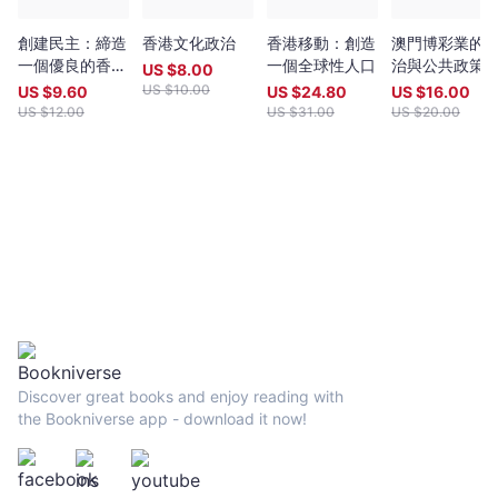
創建民主：締造
香港文化政治
香港移動：創造
澳門博彩業的
一個優良的香港
一個全球性人口
治與公共政策
US $
8.00
特區政府
US $
10.00
US $
9.60
US $
24.80
US $
16.00
US $
12.00
US $
31.00
US $
20.00
Discover great books and enjoy reading with
the Bookniverse app - download it now!