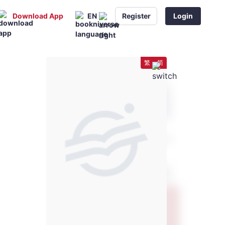
Download App
EN
Register
Login
繁
简