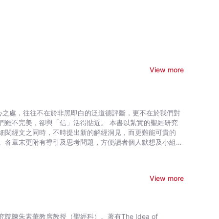
View more
心之處，往往不在於非黑即白的泛道德評斷，更不在於我們對
與「信」活得貼近。 本書以紮實的聖經研究
細閱經文之同時，不時提出新的解經洞見，而更難能可貴的
。各章末更附有導引及思考問題，方便讀者個人默想及小組研
View more
朱素華教席教授（聖經科）。著有The Idea of