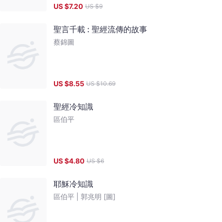
US $
7.20
US $
9
聖言千載 : 聖經流傳的故事
蔡錦圖
US $
8.55
US $
10.69
聖經冷知識
區伯平
US $
4.80
US $
6
耶穌冷知識
區伯平 |
郭兆明 [圖]