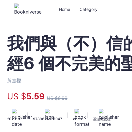
Home
Category
我們與（不）信
我
們
與
經6 個不完美的
（不）
信
的
距
黃嘉樑
離：
默
US $
5
.59
US $
6
.99
想
聖
經
|
|
|
2020-07
9789624576047
ePub
基道出版社
6
個