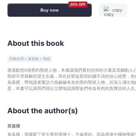
不
20% OFF
copy
Buy now
完
美
的
聖
徒
About this book
故
事
宗教命理 > 基督教 > 聖經
-
黃
透過默想6個舊約聖經人物，本書讓我們看到信仰的力量及其觸動人
聖經不求甚解的望文生義，而在於聖徒那些糾纏不清的信心經歷，他們雖不完美，卻
嘉
為基礎，帶領讀者重訪六個赫赫有名的舊約聖經人物，於深入淺出地
樑
是，本書可以讓我們得以立體地認識聖徒們有血有肉的真實信仰人生
-
習之用。
Bookniverse
About the author(s)
黃嘉樑
黃嘉樑，英國愛丁堡大學哲學博士，主修舊約。現為香港中國神學研究院陳