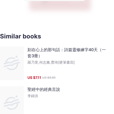
Similar books
刻在心上的那句話：詩篇靈修練字40天（一
套3冊）
羅乃萱,何志滌,曹琦[硬筆書寫]
US $
7.11
US $
8.89
聖經中的經典言說
李錦洪