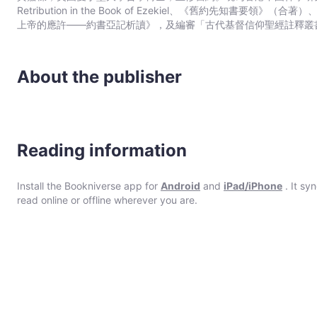
Retribution in the Book of Ezekiel、《舊約先知
上帝的應許——約書亞記析讀》，及編審「古代基督信仰聖經註釋叢
About the publisher
Reading information
Install the Bookniverse app for
Android
and
iPad/iPhone
. It sy
read online or offline wherever you are.