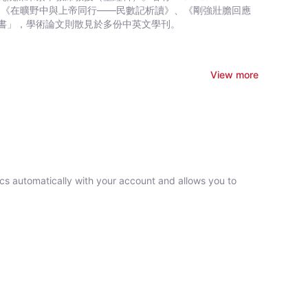
書要領》（合著）、《在曠野中與上帝同行——民數記析讀》、《剛強壯膽回應
書」，學術論文則散見於多份中英文學刊。
View more
ncs automatically with your account and allows you to