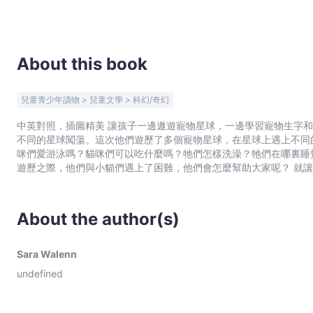
Bookniverse
About this book
兒童青少年讀物 > 兒童文學 > 科幻/奇幻
中英對照，插圖精美 讓孩子一邊遨遊寵物星球，一邊學習寵物生字和習性 星際孩子Stella和Alf坐着他們的星際汽車環
不同的星球闖蕩。這次他們遊歷了多個寵物星球，在星球上遇上不同
咪們愛游泳嗎？貓咪們可以吃什麼嗎？牠們怎樣洗澡？牠們在哪裏睡
遊歷之際，他們與小貓們遇上了困難，他們會怎麼幫助大家呢？ 就讓St
同的動物學習，開展難忘的太空旅程！
About the author(s)
Sara Walenn
undefined