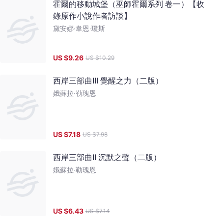
霍爾的移動城堡（巫師霍爾系列 卷一）【收
錄原作小說作者訪談】
黛安娜‧韋恩‧瓊斯
US $
9.26
US $
10.29
西岸三部曲III 覺醒之力（二版）
娥蘇拉‧勒瑰恩
US $
7.18
US $
7.98
西岸三部曲II 沉默之聲（二版）
娥蘇拉‧勒瑰恩
US $
6.43
US $
7.14