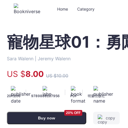
Home
Category
寵物星球01：勇
寵
物
星
球
Sara Walenn |
Jeremy Walenn
01：
勇
US $
8
.00
US $
10
.00
闖
狗
星
|
|
|
2015/06
9789888287956
PDF
明窗出版社
球
-
Sara
20% OFF
Walenn
copy
Buy now
-