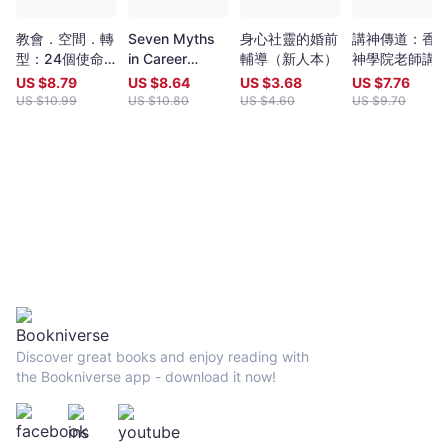
教會．空間．轉
Seven Myths
身心社靈的婚前
講神傳道：香
型：24個使命
in Career
輔導（新人本）
神學院老師講
空間的創意實踐
Success
集
US $
8.79
US $
8.64
US $
3.68
US $
7.76
US $
10.99
US $
10.80
US $
4.60
US $
9.70
Discover great books and enjoy reading with
the Bookniverse app - download it now!