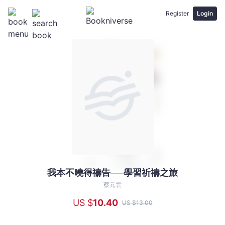
Register
Login
我本不曉得禱告──學習祈禱之旅
我
本
蔡元雲
不
US $
10
.40
US $
13
.00
曉
得