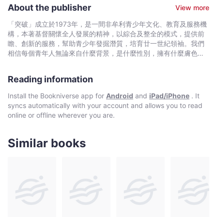
員會」主席，任內積極策畫「地區青年論壇」，「全港青年高峰
About the publisher
View more
會」等，至今仍致力推動青少年工作。
「突破」成立於1973年，是一間非牟利青少年文化、教育及服務機
構，本著基督關懷全人發展的精神，以綜合及整全的模式，提供前
瞻、創新的服務，幫助青少年發掘潛質，培育廿一世紀領袖。我們
相信每個青年人無論來自什麼背景，是什麼性別，擁有什麼膚色，
都擁有領袖的素質；重要的是有同路人有肯定他們，給他們鼓勵，
幫助他們將潛能及創意發揮出來。
Reading information
Install the Bookniverse app for
Android
and
iPad/iPhone
. It
syncs automatically with your account and allows you to read
online or offline wherever you are.
Similar books