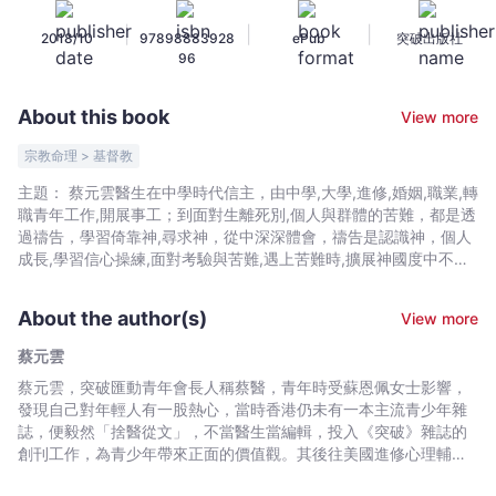
禱
|
|
|
2018/10
97898883928
ePub
突破出版社
告
96
──
學
About this book
View more
習
祈
宗教命理 > 基督教
禱
主題： 蔡元雲醫生在中學時代信主，由中學,大學,進修,婚姻,職業,轉
之
職青年工作,開展事工；到面對生離死別,個人與群體的苦難，都是透
旅
過禱告，學習倚靠神,尋求神，從中深深體會，禱告是認識神，個人
-
成長,學習信心操練,面對考驗與苦難,遇上苦難時,擴展神國度中不可
或缺的屬靈操練。 每一個信徒也會面對以上種種的生命經歷，如何
蔡
在從中學會禱告，經歷神？透過觀照蔡元雲醫生的學習，讓你我也
元
About the author(s)
View more
學習禱告，讓生命經歷信仰。 內容簡介： 蔡元雲醫生分享他的禱告
雲
之旅，由初信到尋求前路，職志發展，病患苦難,遇上危機和事工開
蔡元雲
-
展，在這些過程藉禱告，經歷神,尋求神,聆聽神,等候神。既是禱告
蔡元雲，突破匯動青年會長人稱蔡醫，青年時受蘇恩佩女士影響，
Bookniverse
的學習，也是見證禱告的奇妙。 我是一個不曉得怎樣禱告的人，卻
發現自己對年輕人有一股熱心，當時香港仍未有一本主流青少年雜
深知道要藉著禱告才能夠與三一神保持不間斷的相交，能體會每一
誌，便毅然「捨醫從文」，不當醫生當編輯，投入《突破》雜誌的
刻都與神同行——得以在黑暗的世界中得見神的光，看見祂的作為
創刊工作，為青少年帶來正面的價值觀。其後往美國進修心理輔導
與榮耀……對我來說，學習禱告是一條陌生而崎嶇的路，我的性情和
及神學，回港後積極推動各種青少年工作。蔡醫曾任「青年事務委
生活方式需要不少逆轉，才能逐步踏上這段學習禱告之旅。 蔡元雲