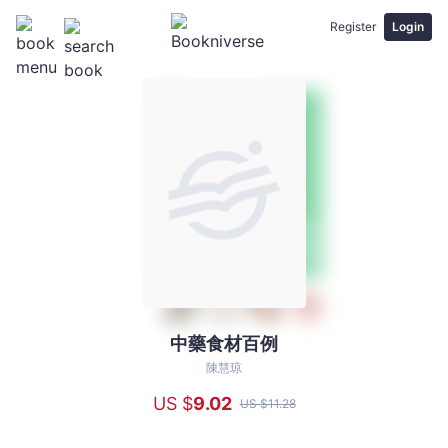
Register
Login
中藥食材百例
中
藥
陳慧琼
食
US $
9
.02
US $
11
.28
材
百