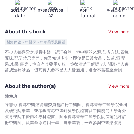
例
|
|
|
2012/10
97898881358
PDF
明窗出版社
-
37
陳
慧
About this book
View more
琼
-
醫療保健 > 中醫學 > 中草藥學及圖鑑
Bookniverse
不少人都喜愛定期看中醫，調理身體，但中藥的來源,煎煮方法,四氣
五味,配伍禁忌等等，你又知道多少？即使是日常食品，如茶,酒,堅
果,水果,薑等，也自有其藥用功效，你都清楚了解嗎？坊間常把人參
當成進補妙品，但其實人參不是人人皆適用，進食不當甚至會損害
健康，你可明白當中原理何在？ 《中藥食材百例》涵蓋超過四百種
中藥及家常食材，是一本全方位的中藥知識入門書。當中從基本的
About the author(s)
View more
中藥知識開始，介紹讀者一些基本的中醫用藥原理，再就一些常見
的食材，詳細分析當中的效用，並附上多個湯水食譜及藥用妙法，
陳慧琼
理論與方法兼備。書後更附有〈行氣活血八段錦〉，以保健運動配
陳慧琼 香港中醫藥管理委員會註冊中醫師。香港菁華中醫學院全科
合食療法，讓讀者在日常生活中實踐養生之道。
及研究院畢業，並考獲香港中國針灸學院證書及中國廈門大學海外
教育學院中醫內科專科證書。師承香港菁華中醫學院院長范兆津註
冊中醫師。執業至今逾四十年。自畢業後，一直參與中醫藥教育及
臨牀工作，包括擔任香港菁華中醫學院贈診所主診中醫師,中醫學院