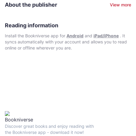
助理教務長及教授。更多次獲香港政府委任，參與推動中醫藥在香
About the publisher
View more
港的專業發展,管理,培訓及學歷評審等工作。著有《四季湯水──附
癌症飲食調養》,《輕鬆過渡更年期──更年期飲食調養手冊》,《中
醫藥保健知多點──附食療湯水》,《癌症飲食調養指南──放療化療
副作用的飲食調理》,《癌症康復者飲食要訣──手術後康復期的飲食
Reading information
調理》,《中藥食材百例》及《吃回失去的健康》,《抗老逆齡術》,
Install the Bookniverse app for
Android
and
iPad/iPhone
. It
《食療的力量──喚醒身體自癒力》。
syncs automatically with your account and allows you to read
online or offline wherever you are.
Discover great books and enjoy reading with
the Bookniverse app - download it now!