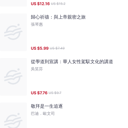
US $
12.16
US $
15.2
歸心祈禱：與上帝親密之旅
張琴惠
US $
5.99
US $
7.49
從學道到宣講：華人女性駕馭文化的講道
吳笑芬
US $
7.76
US $
9.7
敬拜是一生追逐
巴迪．歐文司