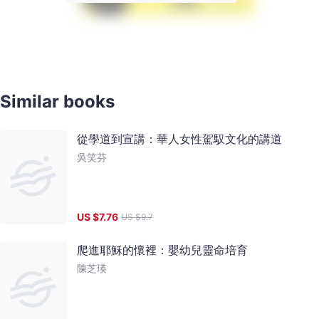
Similar books
從學道到宣講：華人女性駕馭文化的講道
吳笑芬
US $
7.76
US $
9.7
爬進耶穌的懷裡：嬰幼兒靈命培育
陳芝瑛