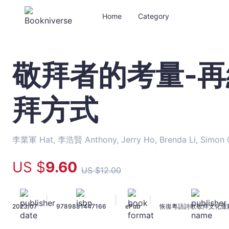
Home
Category
敬拜者的考量-
敬
拜
者
拜方式
的
考
量-
再
李業軍 Hat, 李浩賢 Anthony, Jerry Ho, Brenda Li, Simon
細
想
US $
9
.60
US $
12
.00
我
們
的
|
|
|
2023/07
9789881447166
ePub
恢復粵語詩歌敬拜文化運
敬
拜