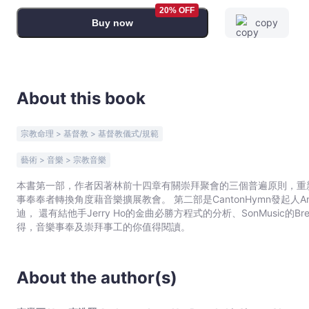
方
20% OFF
copy
Buy now
式
-
李
業
軍
About this book
Hat,
李
宗教命理 > 基督教 > 基督教儀式/規範
浩
賢
藝術 > 音樂 > 宗教音樂
Anthony,
本書第一部，作者因著林前十四章有關崇拜聚會的三個普遍原則，重
Jerry
事奉奉者轉換角度藉音樂擴展教會。 第二部是CantonHymn發起人
Ho,
迪， 還有結他手Jerry Ho的金曲必勝方程式的分析、SonMusic的B
Brenda
得，音樂事奉及崇拜事工的你值得閱讀。
Li,
Simon
Chung
About the author(s)
-
Bookniverse