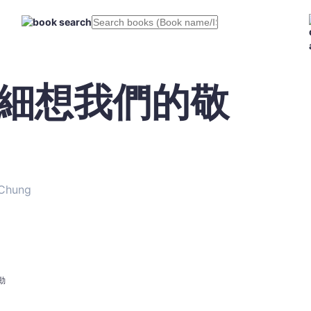
再細想我們的敬
 Chung
動