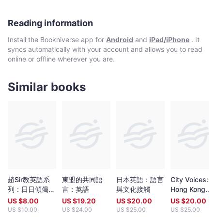
Reading information
Install the Bookniverse app for
Android
and
iPad/iPhone
. It
syncs automatically with your account and allows you to read
online or offline wherever you are.
Similar books
趙Sir教英語系
東盟的共同語
日本英語：語言
City Voices:
列：日日傾偈學
言：英語
與文化接觸
Hong Kong
英文 - 剖析句子
Writing in
US $
8.00
US $
19.20
US $
20.00
US $
20.00
English 1945
US $
10.00
US $
24.00
US $
25.00
US $
25.00