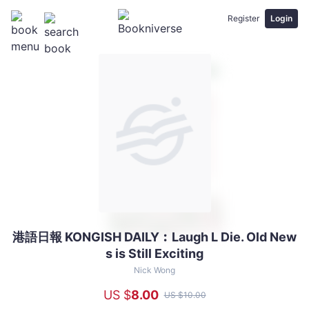
Register
Login
港語日報 KONGISH DAILY︰Laugh L Die. Old New
港
s is Still Exciting
語
日
Nick Wong
報
US $
8
.00
US $
10
.00
KONGISH