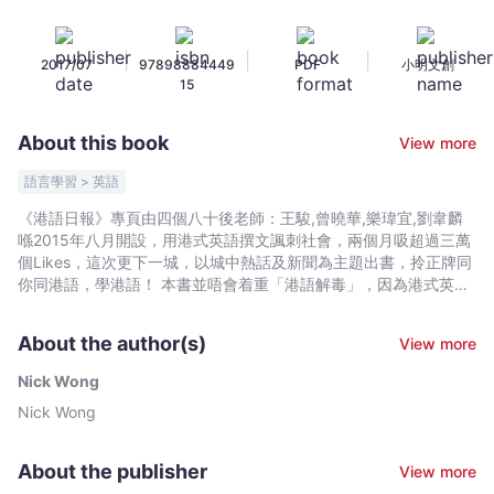
DAILY
︰
|
|
|
2017/07
97898884449
PDF
小明文創
Laugh
15
L
Die.
About this book
View more
Old
News
語言學習 > 英語
is
《港語日報》專頁由四個八十後老師：王駿,曾曉華,樂瑋宜,劉韋麟
Still
喺2015年八月開設，用港式英語撰文諷刺社會，兩個月吸超過三萬
Exciting
個Likes，這次更下一城，以城中熱話及新聞為主題出書，拎正牌同
-
你同港語，學港語！ 本書並唔會着重「港語解毒」，因為港式英文
有佢嘅存在同文化價值。香港嘅歷史背景，華英文字共存過百年。
Nick
兩者互相孕育出好多本地先有嘅語言特色。 港式英語係褒定貶，唔
Wong
About the author(s)
View more
在於喺個語言本身，而係大家嘅態度。 呢本書主要分兩部分︰「港
-
語」同「英文」。讀者會問，咦？你哋本書叫Kongish，講埋
Nick Wong
Bookniverse
English，算唔算離題？會唔會零分重作？其實，我哋正正想透過呢
Nick Wong
個編排，話俾大家知港式英文（Hong Kong English）喺學術界的定
義係好闊，凡係香港境內用的英文，無論係「方毛」，定「燕方
毛」的用法，都包括係HKE光譜之內。香港的中英文交往，如果從
About the publisher
View more
1842年起計，已經超過150年了。