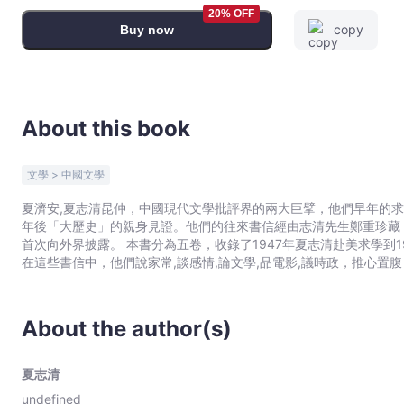
體
20% OFF
copy
Buy now
字
版）
-
夏
志
About this book
清
-
文學 > 中國文學
Bookniverse
夏濟安,夏志清昆仲，中國現代文學批評界的兩大巨擘，他們早年的求
年後「大歷史」的親身見證。他們的往來書信經由志清先生鄭重珍藏
首次向外界披露。 本書分為五卷，收錄了1947年夏志清赴美求學到1965年夏濟安因病逝世的17年間，兄弟兩人的通信六百餘封。
在這些書信中，他們說家常,談感情,論文學,品電影,議時政，推心
一步步成長為國際著名學者，也可以看到夏濟安如何流轉各地，為實
About the author(s)
夏志清
undefined