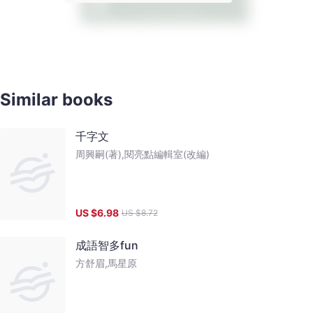
Similar books
千字文
周興嗣(著),閱亮點編輯室(改編)
US $
6.98
US $
8.72
成語智多fun
方舒眉,馬星原