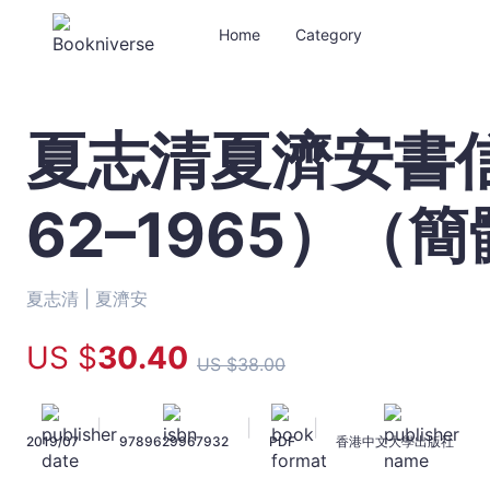
Home
Category
夏志清夏濟安書信
夏
志
清
62–1965）（
夏
濟
安
書
夏志清 |
夏濟安
信
集
US $
30
.40
US $
38
.00
（卷
五：
1962–
|
|
|
2019/07
9789629967932
PDF
香港中文大學出版社
1965）
（簡