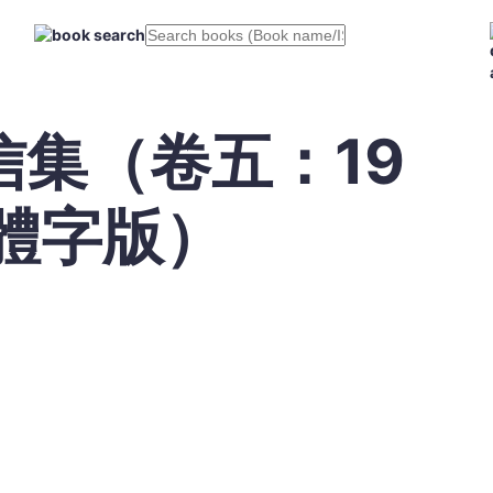
集（卷五：19
簡體字版）