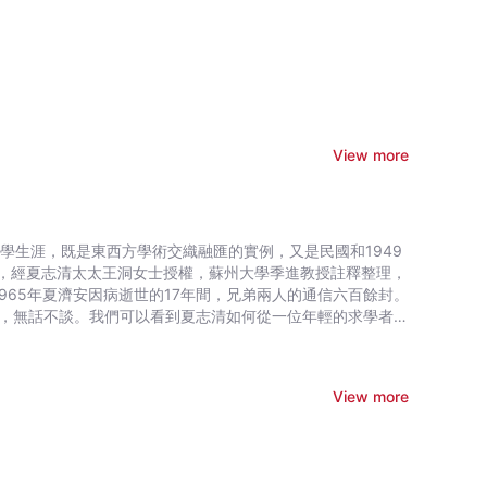
View more
學生涯，既是東西方學術交織融匯的實例，又是民國和1949
，經夏志清太太王洞女士授權，蘇州大學季進教授註釋整理，
置腹，無話不談。我們可以看到夏志清如何從一位年輕的求學者，
現自己的理想抱負努力奮鬥的艱辛。
View more