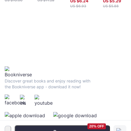
US $
10.00
US $
11.28
US $
6.24
US $
5.29
US $
6.93
US $
5.88
Discover great books and enjoy reading with
the Bookniverse app - download it now!
20% OFF