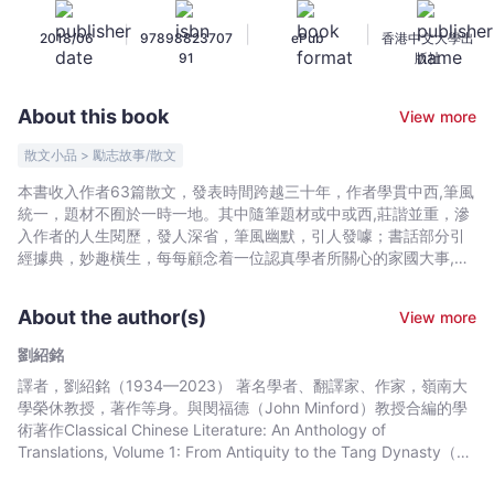
劉
|
|
|
2018/06
97898823707
ePub
香港中文大學出
紹
91
版社
銘
-
About this book
View more
Bookniverse
散文小品 > 勵志故事/散文
本書收入作者63篇散文，發表時間跨越三十年，作者學貫中西,筆風
統一，題材不囿於一時一地。其中隨筆題材或中或西,莊諧並重，滲
入作者的人生閱歷，發人深省，筆風幽默，引人發噱；書話部分引
經據典，妙趣橫生，每每顧念着一位認真學者所關心的家國大事,道
德風尚以及學界走向；語言,文學和翻譯既是作者本業，文集中也多
是作者信手拈來的文字趣話，機智靈巧，華文作者少有這種學養與
About the author(s)
View more
幽默。
劉紹銘
譯者，劉紹銘（1934—2023） 著名學者、翻譯家、作家，嶺南大
學榮休教授，著作等身。與閔福德（John Minford）教授合編的學
術著作Classical Chinese Literature: An Anthology of
Translations, Volume 1: From Antiquity to the Tang Dynasty（香
港中文大學出版社，2000），深受好評。其他文集包括《吃馬鈴薯