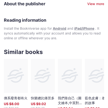
的日子》、《二殘遊記》、《小說與戲劇》、《偷窺天國》、《情
About the publisher
View more
到濃時》、《文字不是東西》、《方留戀處》、《藍天作鏡》等。
譯作則有《中國現代小說史》、《中國古典小說》、《一九八四》
及《動物農莊》等。
Reading information
Install the Bookniverse app for
Android
and
iPad/iPhone
. It
syncs automatically with your account and allows you to read
online or offline wherever you are.
Similar books
佛系廢青都有火
快樂總比痛苦多
我們靠自己（圖
藍色皮膚：老
文繪本,中英對
的故事
US $
8.00
US $
9.02
照）