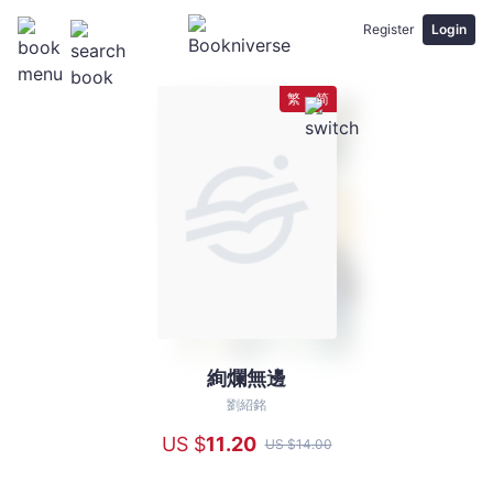
Register
Login
繁
简
絢爛無邊
絢
爛
劉紹銘
無
US $
11
.20
US $
14
.00
邊
-