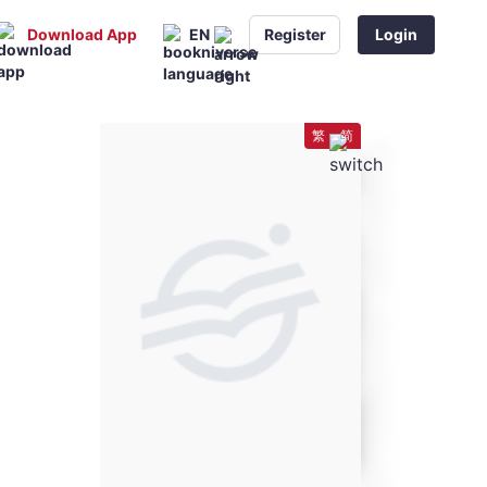
Download App
EN
Register
Login
繁
简