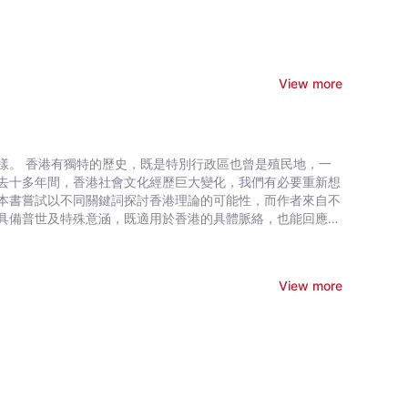
View more
民地，一
去十多年間，香港社會文化經歷巨大變化，我們有必要重新想
本書嘗試以不同關鍵詞探討香港理論的可能性，而作者來自不
具備普世及特殊意涵，既適用於香港的具體脈絡，也能回應世
兩個近年香港社會關注共五個課題，從不同角度探論香港。本
港未來的重要性。
View more