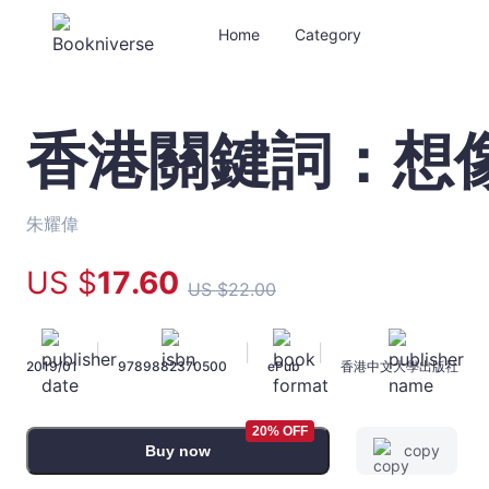
Home
Category
香港關鍵詞：想
香
港
關
鍵
朱耀偉
詞：
想
US $
17
.60
US $
22
.00
像
新
未
|
|
|
2019/01
9789882370500
ePub
香港中文大學出版社
來
-
朱
20% OFF
耀
copy
Buy now
偉