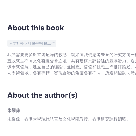
-
Bookniverse
About this book
人文社科 > 社會學/社會工作
我們需要更多對眾聲喧嘩的敏感，就如同我們思考未來的研究方向一樣。 香港有獨特的歷史，既是特別行政區也曾是殖
直以來是不同文化碰撞交會之地，具有建構批評論述的豐厚潛力。過
像未來發展，建立自己的理論，並回應、啓發和挑戰主導批評論述。
同學術領域，各有專精，審視香港的角度各有不同；所選關鍵詞同時
界理論。全書以語言、身份、地方／家園為基礎，加上歷史、國族這
書集資深與新晉學者的不同看法，正體現出「傳承」這個關鍵詞對香
About the author(s)
朱耀偉
朱耀偉，香港大學現代語言及文化學院教授、香港研究課程總監。